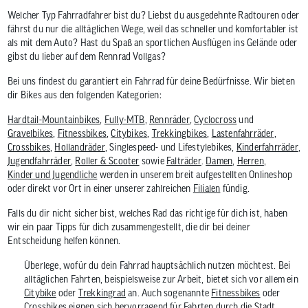
Welcher Typ Fahrradfahrer bist du? Liebst du ausgedehnte Radtouren oder
fährst du nur die alltäglichen Wege, weil das schneller und komfortabler ist
als mit dem Auto? Hast du Spaß an sportlichen Ausflügen ins Gelände oder
gibst du lieber auf dem Rennrad Vollgas?
Bei uns findest du garantiert ein Fahrrad für deine Bedürfnisse. Wir bieten
dir Bikes aus den folgenden Kategorien:
Hardtail-Mountainbikes
,
Fully-MTB
,
Rennräder
,
Cyclocross
und
Gravelbikes
,
Fitnessbikes
,
Citybikes
,
Trekkingbikes
,
Lastenfahrräder
,
Crossbikes
,
Hollandräder
, Singlespeed- und Lifestylebikes,
Kinderfahrräder
,
Jugendfahrräder
,
Roller & Scooter
sowie
Falträder
.
Damen
,
Herren
,
Kinder und Jugendliche
werden in unserem breit aufgestellten Onlineshop
oder direkt vor Ort in einer unserer zahlreichen
Filialen
fündig.
Falls du dir nicht sicher bist, welches Rad das richtige für dich ist, haben
wir ein paar Tipps für dich zusammengestellt, die dir bei deiner
Entscheidung helfen können.
Überlege, wofür du dein Fahrrad hauptsächlich nutzen möchtest. Bei
alltäglichen Fahrten, beispielsweise zur Arbeit, bietet sich vor allem ein
Citybike
oder
Trekkingrad
an. Auch sogenannte
Fitnessbikes
oder
Crossbikes
eignen sich hervorragend für Fahrten durch die Stadt.