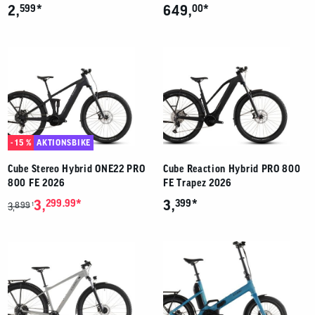
*
*
2,
599
649,
00
- 15 %
AKTIONSBIKE
Cube Stereo Hybrid ONE22 PRO
Cube Reaction Hybrid PRO 800
800 FE 2026
FE Trapez 2026
*
*
3,
299.99
3,
399
899
1
3,