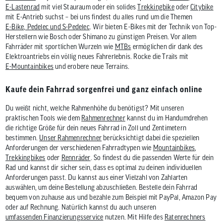
E-Lastenrad
mit viel Stauraum oder ein solides
Trekkingbike
oder
Citybike
mit E-Antrieb suchst – bei uns findest du alles rund um die Themen
E-Bike, Pedelec und S-Pedelec
. Wir bieten E-Bikes mit der Technik von Top-
Herstellern wie Bosch oder Shimano zu günstigen Preisen. Vor allem
Fahrräder mit sportlichen Wurzeln wie
MTBs
ermöglichen dir dank des
Elektroantriebs ein völlig neues Fahrerlebnis. Rocke die Trails mit
E-Mountainbikes
und erobere neue Terrains.
Kaufe dein Fahrrad sorgenfrei und ganz einfach online
Du weißt nicht, welche Rahmenhöhe du benötigst? Mit unseren
praktischen Tools wie dem
Rahmenrechner
kannst du im Handumdrehen
die richtige Größe für dein neues Fahrrad in Zoll und Zentimetern
bestimmen.
Unser Rahmenrechner
berücksichtigt dabei die speziellen
Anforderungen der verschiedenen Fahrradtypen wie
Mountainbikes
,
Trekkingbikes
oder
Rennräder
. So findest du die passenden Werte für dein
Rad und kannst dir sicher sein, dass es optimal zu deinen individuellen
Anforderungen passt. Du kannst aus einer Vielzahl von Zahlarten
auswählen, um deine Bestellung abzuschließen. Bestelle dein Fahrrad
bequem von zuhause aus und bezahle zum Beispiel mit PayPal, Amazon Pay
oder auf Rechnung. Natürlich kannst du auch unseren
umfassenden Finanzierungsservice
nutzen. Mit Hilfe des
Ratenrechners