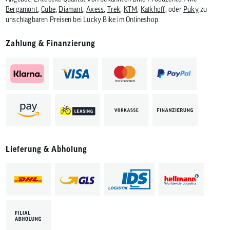
Bergamont
,
Cube
,
Diamant
,
Axess
,
Trek
,
KTM
,
Kalkhoff
, oder
Puky
zu
unschlagbaren Preisen bei Lucky Bike im Onlineshop.
Zahlung & Finanzierung
Lieferung & Abholung