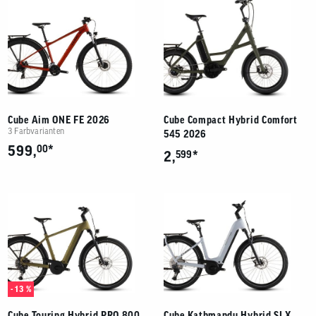
Cube Aim ONE FE 2026
Cube Compact Hybrid Comfort
3 Farbvarianten
545 2026
*
599,
00
*
2,
599
- 13 %
Cube Touring Hybrid PRO 800
Cube Kathmandu Hybrid SLX