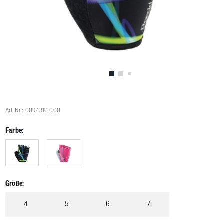
Benutzer
von
Touchgerä
können
Touch-
und
Streichges
verwenden
Art.Nr.: 0094310.000
Farbe:
Größe:
4
5
6
7