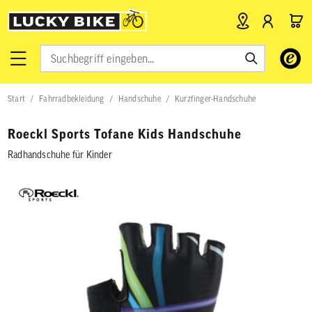
Verwende
die
Pfeile
nach
Start
Fahrradbekleidung
Handschuhe
Kurzfinger-Handschuhe
oben
und
unten,
Roeckl Sports Tofane Kids Handschuhe
um
das
Radhandschuhe für Kinder
verfügbar
Ergebnis
auszuwähl
Drücke
die
Eingabetas
um
zum
ausgewähl
Suchergeb
zu
gelangen.