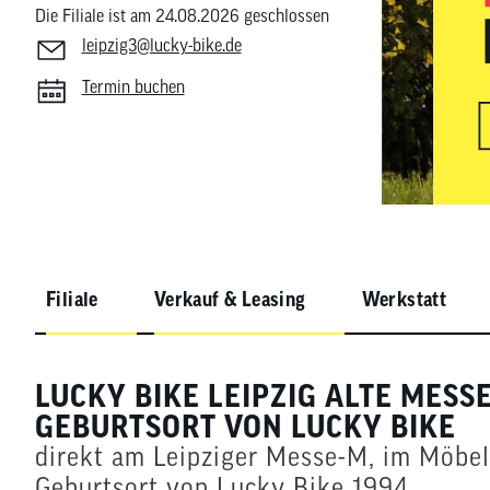
Die Filiale ist am 24.08.2026 geschlossen
Nachhaltigkeitskonzept
Reifen
Fahrradträger
MTB Trikots
Brems
Werkz
Therm
leipzig3@lucky-bike.de
Safari Simbaz
Schläuche
Fahrradträger Zubehör
Freizeit Shirts
Brems
Pflege
Weste
Flickzeug & Laufradzubehör
Werks
Termin buchen
Wette
Filiale
Verkauf & Leasing
Werkstatt
LUCKY BIKE LEIPZIG ALTE MESSE
GEBURTSORT VON LUCKY BIKE
direkt am Leipziger Messe-M, im Möbel
Geburtsort von Lucky Bike 1994