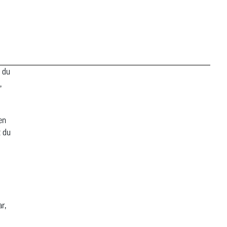
t du
,
en
t du
r,