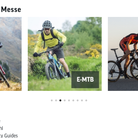
e Messe
e
hl
ky Guides