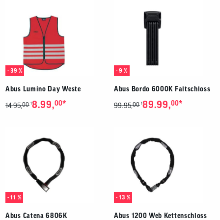
Benutzer
von
Touchgerä
können
Touch-
und
Streichges
verwenden
- 39 %
- 9 %
Abus Lumino Day Weste
Abus Bordo 6000K Faltschloss
*
*
8.99,
00
89.99,
00
00
00
1
1
14.95,
99.95,
- 11 %
- 13 %
Abus Catena 6806K
Abus 1200 Web Kettenschloss