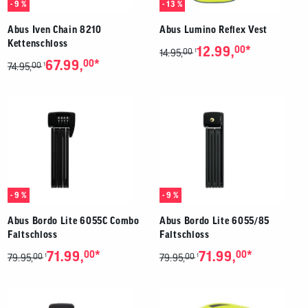
- 9 %
- 13 %
Abus Iven Chain 8210
Abus Lumino Reflex Vest
Kettenschloss
*
12.99,
00
00
1
14.95,
*
67.99,
00
00
1
74.95,
- 9 %
- 9 %
Abus Bordo Lite 6055C Combo
Abus Bordo Lite 6055/85
Faltschloss
Faltschloss
*
*
71.99,
00
71.99,
00
00
00
1
1
79.95,
79.95,