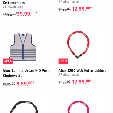
5 Farbvarianten
Kettenschloss
7 Farbvarianten
*
12.99,
00
00
1
14.95,
*
39.99,
00
00
1
44.95,
- 49 %
- 13 %
Abus Lumino Urban KID Vest
Abus 1200 Web Kettenschloss
5 Farbvarianten
Kinderweste
*
12.99,
00
00
1
14.95,
*
9.99,
00
00
1
19.95,