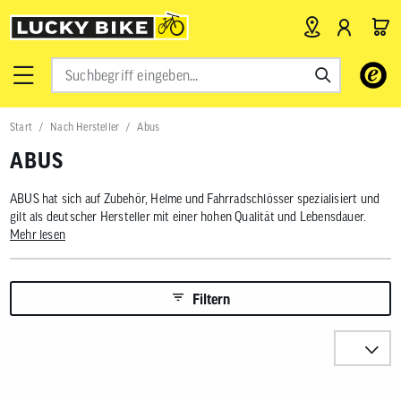
Verwende
die
Pfeile
nach
Start
Nach Hersteller
Abus
oben
und
ABUS
unten,
um
das
ABUS hat sich auf Zubehör, Helme und Fahrradschlösser spezialisiert und
verfügbar
gilt als deutscher Hersteller mit einer hohen Qualität und Lebensdauer.
Ergebnis
Mehr lesen
auszuwähl
Drücke
die
Eingabetas
Filtern
um
zum
Sortieren n
ausgewähl
Suchergeb
zu
gelangen.
Produkte