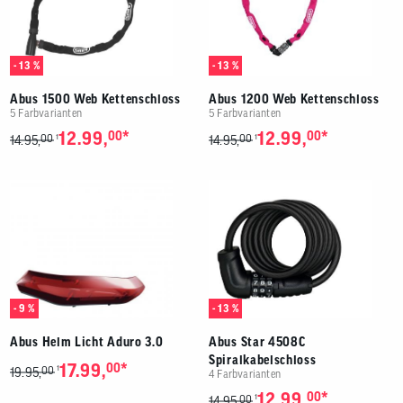
- 13 %
- 13 %
Abus 1500 Web Kettenschloss
Abus 1200 Web Kettenschloss
5 Farbvarianten
5 Farbvarianten
*
*
12.99,
00
12.99,
00
00
00
1
1
14.95,
14.95,
- 9 %
- 13 %
Abus Helm Licht Aduro 3.0
Abus Star 4508C
Spiralkabelschloss
*
17.99,
00
00
1
19.95,
4 Farbvarianten
*
12.99,
00
00
1
14.95,