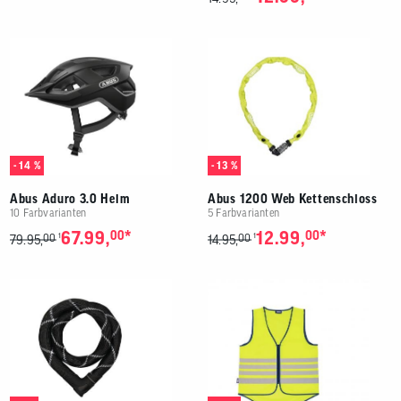
- 14 %
- 13 %
Abus Aduro 3.0 Helm
Abus 1200 Web Kettenschloss
10 Farbvarianten
5 Farbvarianten
*
*
67.99,
00
12.99,
00
00
00
1
1
79.95,
14.95,