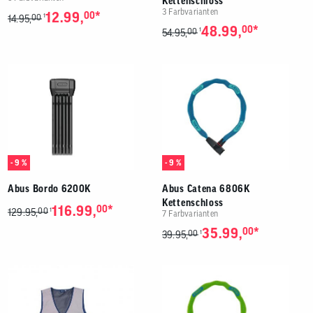
Kettenschloss
3 Farbvarianten
*
12.99,
00
00
1
14.95,
*
48.99,
00
00
1
54.95,
- 9 %
- 9 %
Abus Bordo 6200K
Abus Catena 6806K
Kettenschloss
*
116.99,
00
00
1
129.95,
7 Farbvarianten
*
35.99,
00
00
1
39.95,