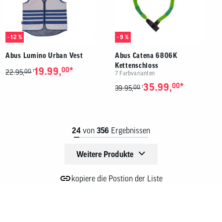
- 12 %
- 9 %
Abus Lumino Urban Vest
Abus Catena 6806K
Kettenschloss
*
19.99,
00
00
1
22.95,
7 Farbvarianten
*
35.99,
00
00
1
39.95,
24
von
356
Ergebnissen
Weitere Produkte
kopiere die Postion der Liste