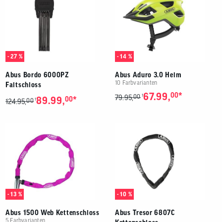
- 27 %
- 14 %
Abus Bordo 6000PZ
Abus Aduro 3.0 Helm
10 Farbvarianten
Faltschloss
*
67.99,
00
00
1
79.95,
*
89.99,
00
00
1
124.95,
- 13 %
- 10 %
Abus 1500 Web Kettenschloss
Abus Tresor 6807C
5 Farbvarianten