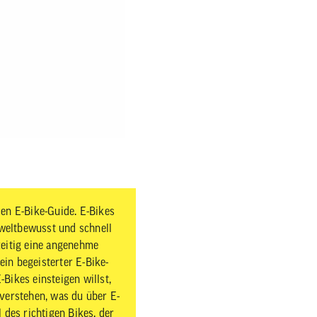
en E-Bike-Guide. E-Bikes
mweltbewusst und schnell
eitig eine angenehme
ein begeisterter E-Bike-
-Bikes einsteigen willst,
u verstehen, was du über E-
des richtigen Bikes, der