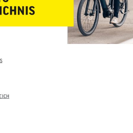
S
EICH