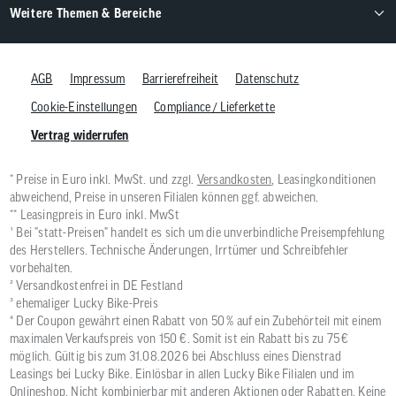
Weitere Themen & Bereiche
AGB
Impressum
Barrierefreiheit
Datenschutz
Cookie-Einstellungen
Compliance / Lieferkette
Vertrag widerrufen
* Preise in Euro inkl. MwSt. und zzgl.
Versandkosten
, Leasingkonditionen
abweichend, Preise in unseren Filialen können ggf. abweichen.
** Leasingpreis in Euro inkl. MwSt
¹ Bei "statt-Preisen" handelt es sich um die unverbindliche Preisempfehlung
des Herstellers. Technische Änderungen, Irrtümer und Schreibfehler
vorbehalten.
² Versandkostenfrei in DE Festland
³ ehemaliger Lucky Bike-Preis
⁴ Der Coupon gewährt einen Rabatt von 50 % auf ein Zubehörteil mit einem
maximalen Verkaufspreis von 150 €. Somit ist ein Rabatt bis zu 75 €
möglich. Gültig bis zum 31.08.2026 bei Abschluss eines Dienstrad
Leasings bei Lucky Bike. Einlösbar in allen Lucky Bike Filialen und im
Onlineshop. Nicht kombinierbar mit anderen Aktionen oder Rabatten. Keine