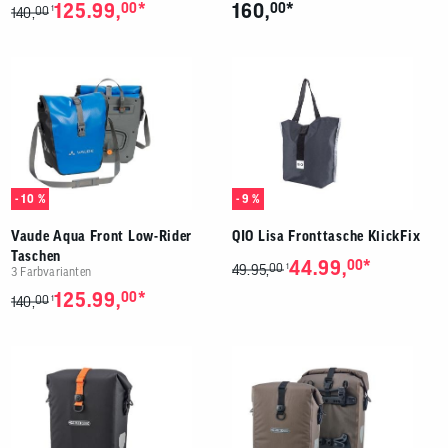
*
*
125.99,
00
160,
00
00
1
140,
- 10 %
- 9 %
Vaude Aqua Front Low-Rider
QIO Lisa Fronttasche KlickFix
Taschen
*
44.99,
00
00
1
49.95,
3 Farbvarianten
*
125.99,
00
00
1
140,