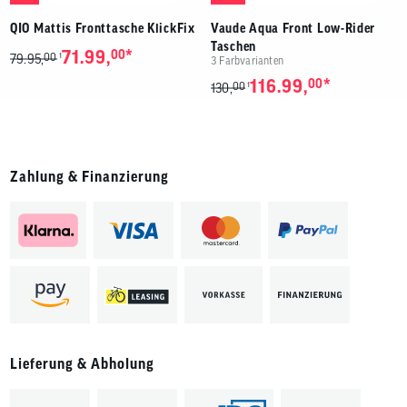
QIO Mattis Fronttasche KlickFix
Vaude Aqua Front Low-Rider
Taschen
*
71.99,
00
00
1
79.95,
3 Farbvarianten
*
116.99,
00
00
1
130,
Zahlung & Finanzierung
Lieferung & Abholung