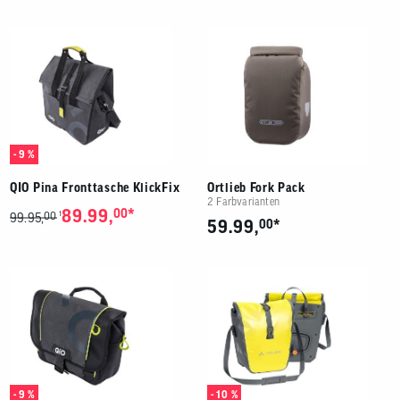
- 9 %
QIO Pina Fronttasche KlickFix
Ortlieb Fork Pack
2 Farbvarianten
*
89.99,
00
00
1
99.95,
*
59.99,
00
- 9 %
- 10 %