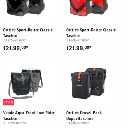
Benutzer
von
Touchgerä
können
Touch-
und
Ortlieb Sport-Roller Classic
Ortlieb Sport-Roller Classic
Streichges
Taschen
Taschen
verwenden
2 Farbvarianten
2 Farbvarianten
*
*
121.99,
00
121.99,
00
- 10 %
Vaude Aqua Front Low-Rider
Ortlieb Gravel-Pack
Taschen
Doppeltaschen
3 Farbvarianten
2 Farbvarianten