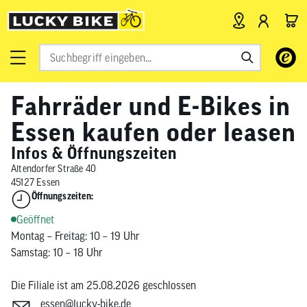
Verwende
die
Pfeile
Fahrräder und E-Bikes in
nach
oben
Essen kaufen oder leasen
und
Infos & Öffnungszeiten
unten,
um
Altendorfer Straße 40
45127 Essen
das
Öffnungszeiten:
verfügbar
Ergebnis
Geöffnet
auszuwähl
Montag – Freitag: 10 – 19 Uhr
Drücke
Samstag: 10 – 18 Uhr
die
Eingabetas
Die Filiale ist am 25.08.2026 geschlossen
um
essen@lucky-bike.de