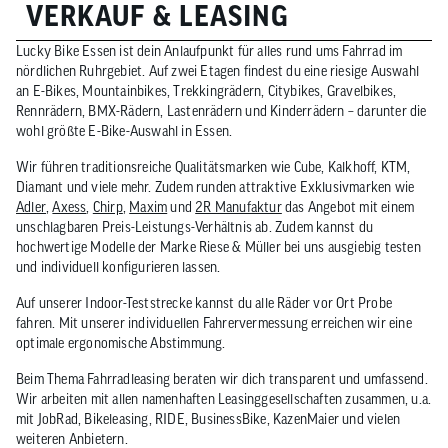
VERKAUF & LEASING
Lucky Bike Essen ist dein Anlaufpunkt für alles rund ums Fahrrad im
nördlichen Ruhrgebiet. Auf zwei Etagen findest du eine riesige Auswahl
an E-Bikes, Mountainbikes, Trekkingrädern, Citybikes, Gravelbikes,
Rennrädern, BMX-Rädern, Lastenrädern und Kinderrädern – darunter die
wohl größte E-Bike-Auswahl in Essen.
Wir führen traditionsreiche Qualitätsmarken wie Cube, Kalkhoff, KTM,
Diamant und viele mehr. Zudem runden attraktive Exklusivmarken wie
Adler
,
Axess
,
Chirp
,
Maxim
und
2R Manufaktur
das Angebot mit einem
unschlagbaren Preis-Leistungs-Verhältnis ab. Zudem kannst du
hochwertige Modelle der Marke Riese & Müller bei uns ausgiebig testen
und individuell konfigurieren lassen.
Auf unserer Indoor-Teststrecke kannst du alle Räder vor Ort Probe
fahren. Mit unserer individuellen Fahrervermessung erreichen wir eine
optimale ergonomische Abstimmung.
Beim Thema Fahrradleasing beraten wir dich transparent und umfassend.
Wir arbeiten mit allen namenhaften Leasinggesellschaften zusammen, u.a.
mit JobRad, Bikeleasing, RIDE, BusinessBike, KazenMaier und vielen
weiteren Anbietern.