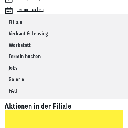
zum
Termin buchen
ausgewähl
Suchergeb
Filiale
zu
gelangen.
Verkauf & Leasing
Benutzer
von
Werkstatt
Touchgerä
Termin buchen
können
Touch-
Jobs
und
Streichges
Galerie
verwenden
FAQ
Aktionen in der Filiale