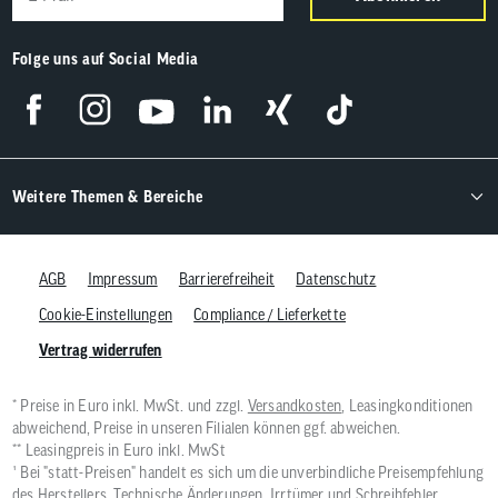
Folge uns auf Social Media
Weitere Themen & Bereiche
AGB
Impressum
Barrierefreiheit
Datenschutz
Cookie-Einstellungen
Compliance / Lieferkette
Vertrag widerrufen
* Preise in Euro inkl. MwSt. und zzgl.
Versandkosten
, Leasingkonditionen
abweichend, Preise in unseren Filialen können ggf. abweichen.
** Leasingpreis in Euro inkl. MwSt
¹ Bei "statt-Preisen" handelt es sich um die unverbindliche Preisempfehlung
des Herstellers. Technische Änderungen, Irrtümer und Schreibfehler