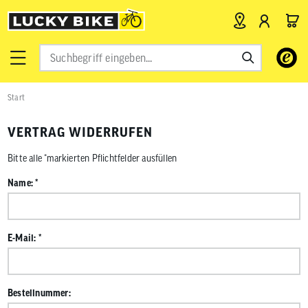
Verwende
die
Pfeile
nach
Start
oben
und
unten,
VERTRAG WIDERRUFEN
um
das
Bitte alle *markierten Pflichtfelder ausfüllen
verfügbar
Ergebnis
Name:
auszuwähl
Drücke
die
Eingabetas
um
E-Mail:
zum
ausgewähl
Suchergeb
zu
Bestellnummer:
gelangen.