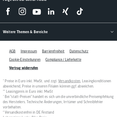
Weitere Themen & Bereiche
AGB
Impressum
Barrierefreiheit
Datenschutz
Cookie-Einstellungen
Compliance / Lieferkette
Vertrag widerrufen
* Preise in Euro inkl. MwSt. und zzgl.
Versandkosten
, Leasingkonditionen
abweichend, Preise in unseren Filialen können ggf. abweichen.
** Leasingpreis in Euro inkl. MwSt
¹ Bei "statt-Preisen" handelt es sich um die unverbindliche Preisempfehlung
des Herstellers. Technische Änderungen, Irrtümer und Schreibfehler
vorbehalten.
² Versandkostenfrei in DE Festland