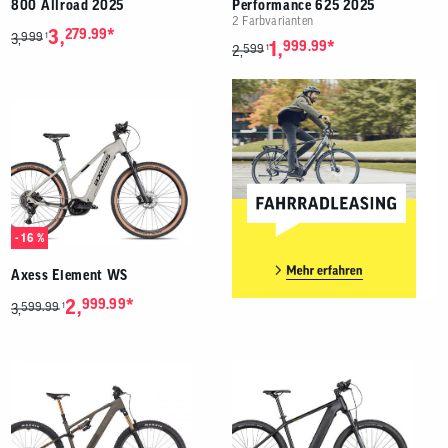
800 Allroad 2025
Performance 625 2025
2 Farbvarianten
*
3,
279.99
999
1
3,
*
1,
999.99
599
1
2,
- 16 %
Axess Element WS
*
2,
999.99
599.99
1
3,