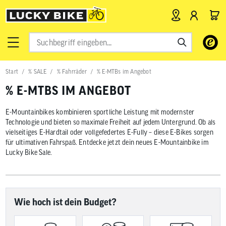
Verwende
die
Pfeile
nach
Start
% SALE
% Fahrräder
% E-MTBs im Angebot
oben
und
% E-MTBS IM ANGEBOT
unten,
um
das
E-Mountainbikes kombinieren sportliche Leistung mit modernster
verfügbar
Technologie und bieten so maximale Freiheit auf jedem Untergrund. Ob als
Ergebnis
vielseitiges E-Hardtail oder vollgefedertes E-Fully – diese E-Bikes sorgen
auszuwähl
für ultimativen Fahrspaß. Entdecke jetzt dein neues E-Mountainbike im
Drücke
Lucky Bike Sale.
die
Eingabetas
um
zum
ausgewähl
Suchergeb
Wie hoch ist dein Budget?
zu
gelangen.