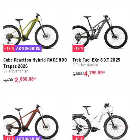
- 17 %
AKTIONSBIKE
- 19 %
Cube Reaction Hybrid RACE 800
Trek Fuel EXe 8 XT 2025
2 Farbvarianten
Trapez 2026
3 Farbvarianten
*
4,
799.99
999
1
5,
*
2,
888.88
499
1
3,
- 17 %
AKTIONSBIKE
- 16 %