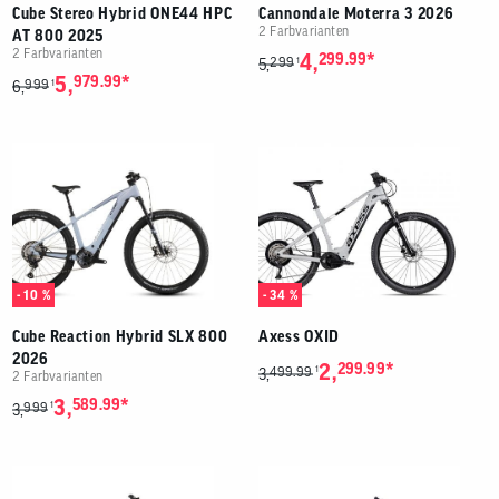
Cube Stereo Hybrid ONE44 HPC
Cannondale Moterra 3 2026
2 Farbvarianten
AT 800 2025
2 Farbvarianten
*
4,
299.99
299
1
5,
*
5,
979.99
999
1
6,
- 10 %
- 34 %
Cube Reaction Hybrid SLX 800
Axess OXID
2026
*
2,
299.99
499.99
1
3,
2 Farbvarianten
*
3,
589.99
999
1
3,