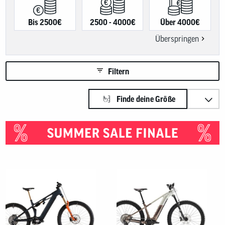
Benutzer
von
Touchgerä
Bis 2500€
2500 - 4000€
Über 4000€
können
Touch-
Überspringen
und
Streichges
verwenden
Filtern
Sortieren nach:
Finde deine Größe
Produkte