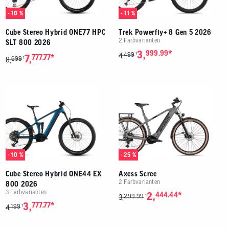
- 10 %
- 11 %
Cube Stereo Hybrid ONE77 HPC
Trek Powerfly+ 8 Gen 5 2026
2 Farbvarianten
SLT 800 2026
*
3,
999.99
499
1
4,
*
7,
777.77
699
1
8,
- 10 %
- 25 %
Cube Stereo Hybrid ONE44 EX
Axess Scree
2 Farbvarianten
800 2026
3 Farbvarianten
*
2,
444.44
299.99
1
3,
*
3,
777.77
199
1
4,