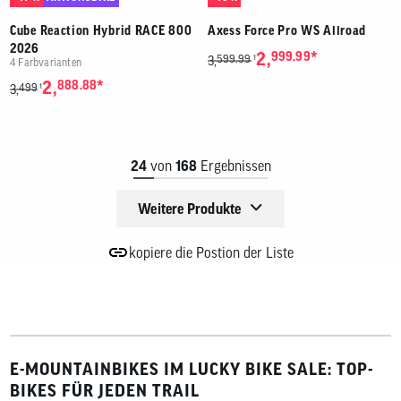
Cube Reaction Hybrid RACE 800
Axess Force Pro WS Allroad
2026
*
2,
999.99
599.99
1
3,
4 Farbvarianten
*
2,
888.88
499
1
3,
24
von
168
Ergebnissen
Weitere Produkte
kopiere die Postion der Liste
E-MOUNTAINBIKES IM LUCKY BIKE SALE: TOP-
BIKES FÜR JEDEN TRAIL