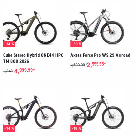
- 14 %
- 30 %
Cube Stereo Hybrid ONE44 HPC
Axess Force Pro WS 29 Allroad
TM 800 2026
*
2,
555.55
699.99
1
3,
*
4,
999.99
849
1
5,
- 14 %
- 18 %