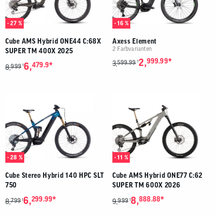
- 27 %
- 16 %
Cube AMS Hybrid ONE44 C:68X
Axess Element
2 Farbvarianten
SUPER TM 400X 2025
*
2,
999.99
599.99
1
3,
*
6,
479.9
999
1
8,
- 28 %
- 11 %
Cube Stereo Hybrid 140 HPC SLT
Cube AMS Hybrid ONE77 C:62
750
SUPER TM 600X 2026
*
*
6,
299.99
8,
888.88
799
999
1
1
8,
9,