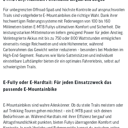
Für unbegrenzten Offroad-Spaß und höchste Kontrolle auf anspruchsvollen
Trails sind vollgefederte E-Mountainbikes die richtige Wahl. Dank ihrer
hochwertigen Federungssysteme mit Federwegen von 100 bis 160
Millimetern bieten E-MTB Fullys ultimativen Komfort und Sicherheit. Die
leistungsstarken Mittelmotoren liefern genügend Power für jeden Anstieg.
Vollintegrierte Akkus mit bis zu 750 oder 800 Wattstunden ermöglichen
einerseits riesige Reichweiten und viele Höhenmeter, während
Carbonrahmen das Gewicht weiter reduzieren – besonders bei Modellen im
High-End-Segment. Features wie Vario-Sattelstützen und individuell
einstellbare Luftdämpfer bieten dir ein optimales Fahrerlebnis, selbst auf
schwierigsten Trails.
E-Fully oder E-Hardtail: Für jeden Einsatzzweck das
passende E-Mountainbike
E-Mountainbikes sind wahre Alleskönner. Ob du steile Trails meistern oder
auf Trekking-Touren gehen möchtest – ein E-MTB passt sich deinen
Bedürfnissen an. Während Hardtails mit ihrer Effizienz bergauf und
Alltagsfreundlichkeit punkten, bieten Fullys überragenden Komfort und
Kontrolle. Je nach Vorliebe und Rahmengröße kannst du zwischen agilen