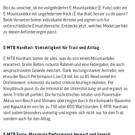
Bist du unsicher, ob ein vollgefedertes E-Mountainbike (E-Fully) oder ein
E-Mountainbike mit ungefedertem Heck (E-Hardtail) besser zu dir passt?
Beide Varianten bieten individuelle Vorteile und eignen sich für
unterschiedliche Einsatzbereiche. Entdecke jetzt, welches Modell perfekt
zu deinen Anforderungen passt.
E-MTB Hardtail: Vielseitigkeit für Trail und Alltag
E-MTB Hardtails bieten dir alles, was du von einem Mountainbike
erwartest: breite Reifen, robuste Rahmen und eine Federgabel, die auch
anspruchsvolles Gelände meistert. Dank leistungsstarker Antriebe, wie
etwa der Bosch Performance Line CX mit bis zu 85 Newtonmetern
Drehmoment, erklimmst du selbst steilste Anstiege mühelos. Per
Knopfdruck passt du die Intensität der Unterstützung an und ergänzt so
deine Trittkraft perfekt. Die fortschrittlichen Intube- und Powertube-
Akkus von Bosch und Shimano überzeugen durch ihre kompakte Bauweise
und Kapazitäten von bis zu 750 oder 800 Wattstunden. E-MTB Hardtails
sind zudem besonders vielseitig und eignen sich nicht nur für den Trail,
sondern auch für den Alltag.
E-MTB Fully: Maximale Performance bergauf und bergab