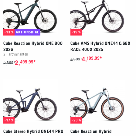
- 13 %
AKTIONSBIKE
- 15 %
Cube Reaction Hybrid ONE 800
Cube AMS Hybrid ONE44 C:68X
2026
RACE 400X 2025
2 Farbvarianten
*
4,
199.99
999
1
4,
*
2,
499.99
899
1
2,
- 17 %
- 23 %
Cube Stereo Hybrid ONE44 PRO
Cube Reaction Hybrid