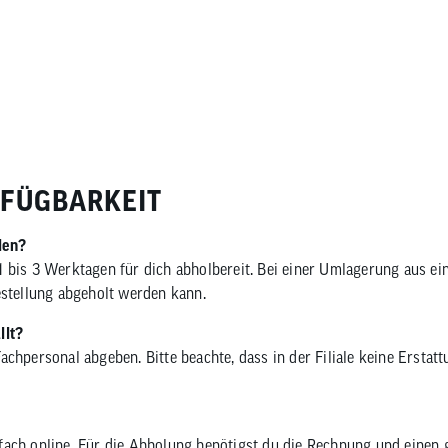
RFÜGBARKEIT
len?
 in 1 bis 3 Werktagen für dich abholbereit. Bei einer Umlagerung aus 
Bestellung abgeholt werden kann.
llt?
achpersonal abgeben. Bitte beachte, dass in der Filiale keine Erstat
nfach online. Für die Abholung benötigst du die Rechnung und einen 