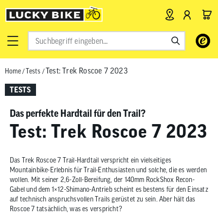
Verwende
die
Pfeile
Test: Trek Roscoe 7 2023
Home
/
Tests
/
nach
oben
TESTS
und
unten,
Das perfekte Hardtail für den Trail?
um
Test: Trek Roscoe 7 2023
das
verfügbar
Ergebnis
Das Trek Roscoe 7 Trail-Hardtail verspricht ein vielseitiges
auszuwähl
Mountainbike-Erlebnis für Trail-Enthusiasten und solche, die es werden
Drücke
wollen. Mit seiner 2,6-Zoll-Bereifung, der 140mm RockShox Recon-
die
Gabel und dem 1×12-Shimano-Antrieb scheint es bestens für den Einsatz
auf technisch anspruchsvollen Trails gerüstet zu sein. Aber hält das
Eingabetas
Roscoe 7 tatsächlich, was es verspricht?
um