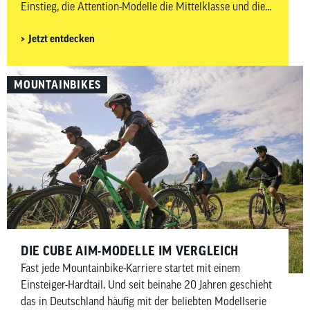
Einstieg, die Attention-Modelle die Mittelklasse und die
Reaction-Modelle sind die Topmodelle der Alu-Kategorie.
Jetzt entdecken
In diesem Beitrag schauen wir uns die beiden Reaction-
Modelle des Modelljahrs 2026 genauer an und klären,
warum sie in vielen Tests so gut besprochen werden.
MOUNTAINBIKES
Beide Hardtails sind sportlich, tourentauglich und bereit
für die ersten “echten” Trails.
DIE CUBE AIM-MODELLE IM VERGLEICH
Fast jede Mountainbike-Karriere startet mit einem
Einsteiger-Hardtail. Und seit beinahe 20 Jahren geschieht
das in Deutschland häufig mit der beliebten Modellserie