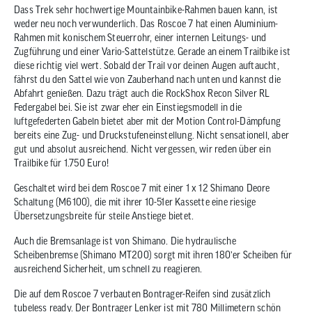
Dass Trek sehr hochwertige Mountainbike-Rahmen bauen kann, ist
weder neu noch verwunderlich. Das Roscoe 7 hat einen Aluminium-
Rahmen mit konischem Steuerrohr, einer internen Leitungs- und
Zugführung und einer Vario-Sattelstütze. Gerade an einem Trailbike ist
diese richtig viel wert. Sobald der Trail vor deinen Augen auftaucht,
fährst du den Sattel wie von Zauberhand nach unten und kannst die
Abfahrt genießen. Dazu trägt auch die RockShox Recon Silver RL
Federgabel bei. Sie ist zwar eher ein Einstiegsmodell in die
luftgefederten Gabeln bietet aber mit der Motion Control-Dämpfung
bereits eine Zug- und Druckstufeneinstellung. Nicht sensationell, aber
gut und absolut ausreichend. Nicht vergessen, wir reden über ein
Trailbike für 1.750 Euro!
Geschaltet wird bei dem Roscoe 7 mit einer 1 x 12 Shimano Deore
Schaltung (M6100), die mit ihrer 10-51er Kassette eine riesige
Übersetzungsbreite für steile Anstiege bietet.
Auch die Bremsanlage ist von Shimano. Die hydraulische
Scheibenbremse (Shimano MT200) sorgt mit ihren 180’er Scheiben für
ausreichend Sicherheit, um schnell zu reagieren.
Die auf dem Roscoe 7 verbauten Bontrager-Reifen sind zusätzlich
tubeless ready. Der Bontrager Lenker ist mit 780 Millimetern schön