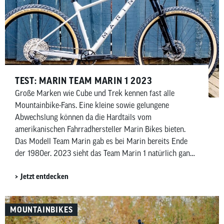
TEST: MARIN TEAM MARIN 1 2023
Große Marken wie Cube und Trek kennen fast alle
Mountainbike-Fans. Eine kleine sowie gelungene
Abwechslung können da die Hardtails vom
amerikanischen Fahrradhersteller Marin Bikes bieten.
Das Modell Team Marin gab es bei Marin bereits Ende
der 1980er. 2023 sieht das Team Marin 1 natürlich ganz
anders aus. Mit 1599,00 Euro ist es bereits für
Jetzt entdecken
fortgeschrittene Fahrerinnen und Fahrer interessant.
Warum das Hardtail den Vergleich mit den Platzhirschen
nicht scheuen muss, verraten wir dir im Test.
MOUNTAINBIKES