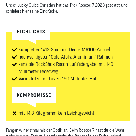
zum
Unser Lucky Guide Christian hat das Trek Roscoe 7 2023 getestet und
ausgewähl
schildert hier seine Eindrücke.
Suchergeb
zu
HIGHLIGHTS
gelangen.
Benutzer
von
kompletter 1x12-Shimano Deore M6100-Antrieb
Touchgerä
hochwertigster "Gold Alpha Aluminium"-Rahmen
können
sensible RockShox Recon Luftfedergabel mit 140
Touch-
Millimeter Federweg
und
Variostütze mit bis zu 150 Millimter Hub
Streichges
verwenden
KOMPROMISSE
mit 14,8 Kilogramm kein Leichtgewicht
Fangen wir erstmal mit der Optik an. Beim Roscoe 7 hast du die Wahl