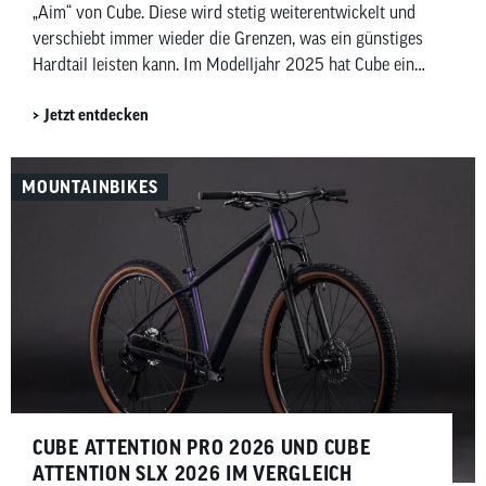
„Aim“ von Cube. Diese wird stetig weiterentwickelt und
verschiebt immer wieder die Grenzen, was ein günstiges
Hardtail leisten kann. Im Modelljahr 2025 hat Cube eine
große Weiterentwicklung gemacht und ab dem Aim PRO
Jetzt entdecken
(599,00 € UVP) auf eine moderne 1-fach-Schaltung
gesetzt.
MOUNTAINBIKES
CUBE ATTENTION PRO 2026 UND CUBE
ATTENTION SLX 2026 IM VERGLEICH