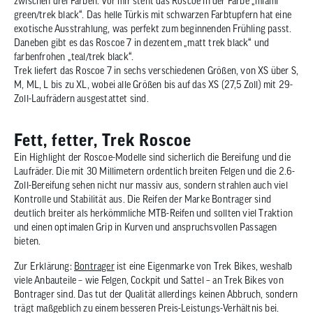
zwischen drei Farben. Vor mir steht das Roscoe in der Farbe „miami
green/trek black“. Das helle Türkis mit schwarzen Farbtupfern hat eine
exotische Ausstrahlung, was perfekt zum beginnenden Frühling passt.
Daneben gibt es das Roscoe 7 in dezentem „matt trek black“ und
farbenfrohen „teal/trek black“.
Trek liefert das Roscoe 7 in sechs verschiedenen Größen, von XS über S,
M, ML, L bis zu XL, wobei alle Größen bis auf das XS (27,5 Zoll) mit 29-
Zoll-Laufrädern ausgestattet sind.
Fett, fetter, Trek Roscoe
Ein Highlight der Roscoe-Modelle sind sicherlich die Bereifung und die
Laufräder. Die mit 30 Millimetern ordentlich breiten Felgen und die 2.6-
Zoll-Bereifung sehen nicht nur massiv aus, sondern strahlen auch viel
Kontrolle und Stabilität aus. Die Reifen der Marke Bontrager sind
deutlich breiter als herkömmliche MTB-Reifen und sollten viel Traktion
und einen optimalen Grip in Kurven und anspruchsvollen Passagen
bieten.
Zur Erklärung:
Bontrager
ist eine Eigenmarke von Trek Bikes, weshalb
viele Anbauteile – wie Felgen, Cockpit und Sattel – an Trek Bikes von
Bontrager sind. Das tut der Qualität allerdings keinen Abbruch, sondern
trägt maßgeblich zu einem besseren Preis-Leistungs-Verhältnis bei.