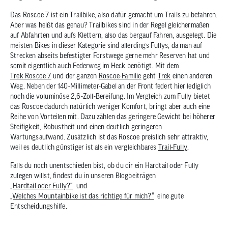
Das Roscoe 7 ist ein Trailbike, also dafür gemacht um Trails zu befahren.
Aber was heißt das genau? Trailbikes sind in der Regel gleichermaßen
auf Abfahrten und aufs Klettern, also das bergauf Fahren, ausgelegt. Die
meisten Bikes in dieser Kategorie sind allerdings Fullys, da man auf
Strecken abseits befestigter Forstwege gerne mehr Reserven hat und
somit eigentlich auch Federweg im Heck benötigt. Mit dem
Trek Roscoe 7
und der ganzen
Roscoe-Familie
geht
Trek
einen anderen
Weg. Neben der 140-Millimeter-Gabel an der Front federt hier lediglich
noch die voluminöse 2,6-Zoll-Bereifung. Im Vergleich zum Fully bietet
das Roscoe dadurch natürlich weniger Komfort, bringt aber auch eine
Reihe von Vorteilen mit. Dazu zählen das geringere Gewicht bei höherer
Steifigkeit, Robustheit und einen deutlich geringeren
Wartungsaufwand. Zusätzlich ist das Roscoe preislich sehr attraktiv,
weil es deutlich günstiger ist als ein vergleichbares
Trail-Fully
.
Falls du noch unentschieden bist, ob du dir ein Hardtail oder Fully
zulegen willst, findest du in unseren Blogbeiträgen
„Hardtail oder Fully?“
und
„Welches Mountainbike ist das richtige für mich?“
eine gute
Entscheidungshilfe.