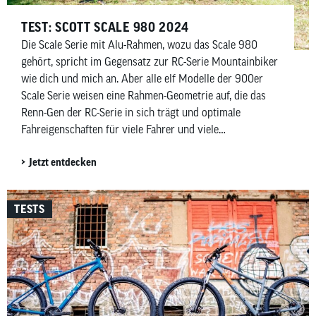
TEST: SCOTT SCALE 980 2024
Die Scale Serie mit Alu-Rahmen, wozu das Scale 980
gehört, spricht im Gegensatz zur RC-Serie Mountainbiker
wie dich und mich an. Aber alle elf Modelle der 900er
Scale Serie weisen eine Rahmen-Geometrie auf, die das
Renn-Gen der RC-Serie in sich trägt und optimale
Fahreigenschaften für viele Fahrer und viele
Streckenprofile bietet. Das vor mir stehende Scott Scale
Jetzt entdecken
980 ist der Einstieg in diese Serie.
TESTS