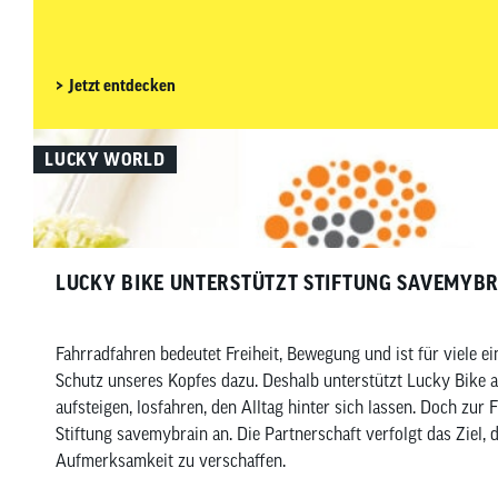
Distanzen und abseits klassischer Rennradstrecken ist es beso
vorbereitet zu sein. In diesem Beitrag zeigen wir dir, welches
wirklich sinnvoll ist – aufgeteilt in Must-haves und Nice-to-ha
Wartung und Pflege.
Jetzt entdecken
LUCKY WORLD
LUCKY BIKE UNTERSTÜTZT STIFTUNG SAVEMYB
Fahrradfahren bedeutet Freiheit, Bewegung und ist für viele e
Schutz unseres Kopfes dazu. Deshalb unterstützt Lucky Bike ab sofort die Stiftung savemybrain. Wer regelmäßig
aufsteigen, losfahren, den Alltag hinter sich lassen. Doch zu
Stiftung savemybrain an. Die Partnerschaft verfolgt das Ziel
Aufmerksamkeit zu verschaffen.