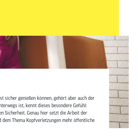
ige Zubehör an. In diesem Beitrag zeigen
r wirklich sinnvoll ist – aufgeteilt in Must-haves und
sowie Wartung und Pflege.
hst sicher genießen können, gehört aber auch der
 Sicherheit. Genau hier setzt die Arbeit der
und dem Thema Kopfverletzungen mehr öffentliche