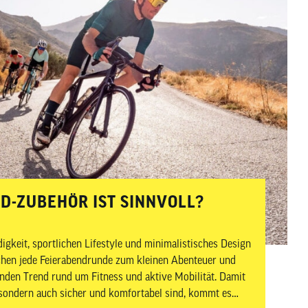
zum
ausgewählten
Suchergebnis
zu
gelangen.
Benutzer
von
Touchgeräten
können
Touch-
und
Streichgesten
-ZUBEHÖR IST SINNVOLL?
verwenden.
gkeit, sportlichen Lifestyle und minimalistisches Design
achen jede Feierabendrunde zum kleinen Abenteuer und
nden Trend rund um Fitness und aktive Mobilität. Damit
, sondern auch sicher und komfortabel sind, kommt es