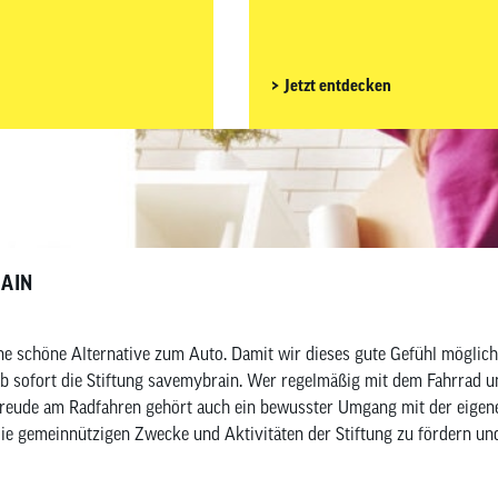
nders wichtig, gut
neben dem passenden Bike auch auf das richt
 Gravelbike-Zubehör
wir dir, welches Rennrad-Zubehö
ves für Fahrer, Bike sowie
Nice-to-haves für Fahrer, Bike 
Jetzt entdecken
RAIN
ine schöne Alternative zum Auto. Damit wir dieses gute Gefühl möglic
 mit dem Fahrrad unterwegs ist, kennt dieses besondere Gefühl:
r Freude am Radfahren gehört auch ein bewusster Umgang mit der eigenen
, die gemeinnützigen Zwecke und Aktivitäten der Stiftung zu fördern 