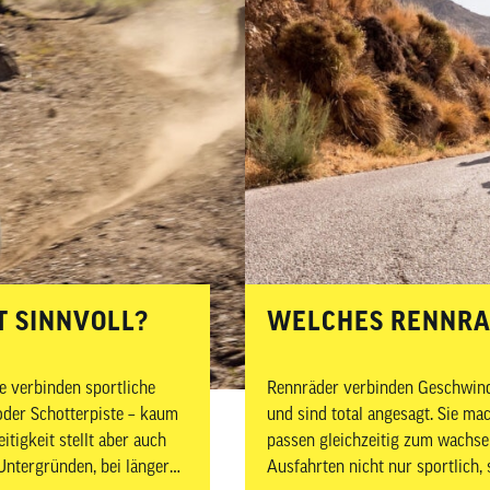
en
eug
ojacken
Sättel
Sport-Riegel
en Zubehör
mittel
n
Sattelstützen
Energie-Gel
tattbedarf
Sattel Zubehör
Sport-Getränke
rschutz
T SINNVOLL?
WELCHES RENNRAD
ie verbinden sportliche
Rennräder verbinden Geschwindi
oder Schotterpiste – kaum
und sind total angesagt. Sie m
eitigkeit stellt aber auch
passen gleichzeitig zum wachse
ntergründen, bei längeren
Ausfahrten nicht nur sportlich