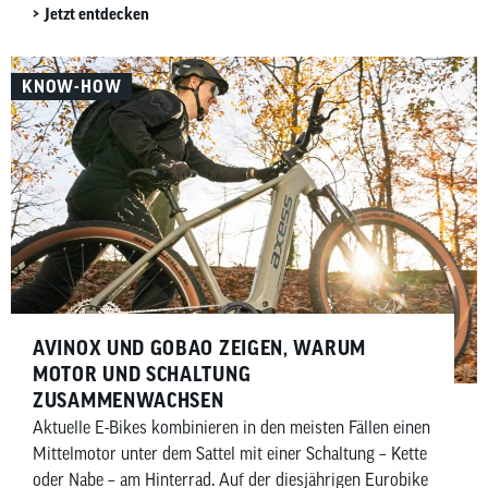
Jetzt entdecken
(Digital Integrated Intelligence) und SRAM mit AXS
(gesprochen Acces) prägen diesen Markt – allerdings mit
unterschiedlichen Ansätzen. Während Shimano
KNOW-HOW
elektronische Ketten- und Nabenschaltungen anbietet,
konzentriert sich SRAM vor allem auf kabellose
elektronische Kettenschaltungen. In diesem Artikel
zeigen wir dir, welche elektronischen Schaltungen es von
Shimano und SRAM gibt, wofür und für wen sie sich
eignen und worin sich die beiden Hersteller
unterscheiden.
AVINOX UND GOBAO ZEIGEN, WARUM
MOTOR UND SCHALTUNG
ZUSAMMENWACHSEN
Aktuelle E-Bikes kombinieren in den meisten Fällen einen
Mittelmotor unter dem Sattel mit einer Schaltung – Kette
oder Nabe – am Hinterrad. Auf der diesjährigen Eurobike