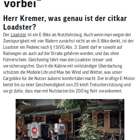
vorbei“
zum
ausgewähl
Herr Kremer, was genau ist der citkar
Suchergeb
Loadster?
zu
gelangen.
Der
Loadster
ist ein E-Bike als Nutzfahrzeug. Auch wenn man wegen der
Benutzer
Zweispurigkeit mit vier Rädern zunächst nicht an ein E-Bike denkt, ist der
Loadster ein Pedelec nach § 1 StVG Abs. 3. Damit darf er sowohl auf
von
Radwegen als auch auf der Straße gefahren werden, und das ohne
Touchgerä
Führerschein. Gleichzeitig fährt man den Loadster steuer- und
können
versicherungsfrei. Durch die Kabine mit vollständiger Überdachung
Touch-
schützen die Modelle Life und Max bei Wind und Wetter, was unser
und
Cargobike für die Nutzer äußerst komfortabel macht. Der kräftige E-Motor
bietet bis zu einer Geschwindigkeit von 25 km/h Tretunterstützung und
Streichges
sorgt dafür, dass man mit Nutzlasten bis 200 kg flott vorankommt.
verwenden