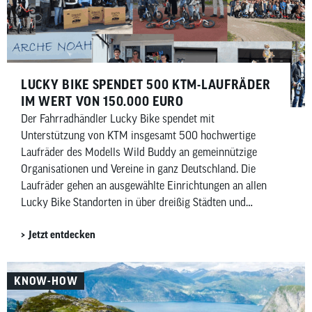
LUCKY BIKE SPENDET 500 KTM-LAUFRÄDER
IM WERT VON 150.000 EURO
Der Fahrradhändler Lucky Bike spendet mit
Unterstützung von KTM insgesamt 500 hochwertige
Laufräder des Modells Wild Buddy an gemeinnützige
Organisationen und Vereine in ganz Deutschland. Die
Laufräder gehen an ausgewählte Einrichtungen an allen
Lucky Bike Standorten in über dreißig Städten und
kommen insgesamt rund sechzig Einrichtungen zugute.
Jetzt entdecken
Darin enthalten sind auch hundert Laufräder für das
Deutsche Kinderhilfswerk sowie dreißig für die Manuel
Neuer Kids Foundation.
KNOW-HOW