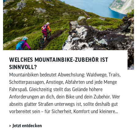
WELCHES MOUNTAINBIKE-ZUBEHÖR IST
SINNVOLL?
Mountainbiken bedeutet Abwechslung: Waldwege, Trails,
Schotterpassagen, Anstiege, Abfahrten und jede Menge
Fahrspaß. Gleichzeitig stellt das Gelände höhere
Anforderungen an dich, dein Bike und dein Zubehör. Wer
abseits glatter Straßen unterwegs ist, sollte deshalb gut
vorbereitet sein – für Sicherheit, Komfort und kleinere
Pannen unterwegs. In diesem Beitrag zeigen wir dir,
Jetzt entdecken
welches Mountainbike-Zubehör wirklich sinnvoll ist –
aufgeteilt in Must-haves und Nice-to-haves für Fahrer,