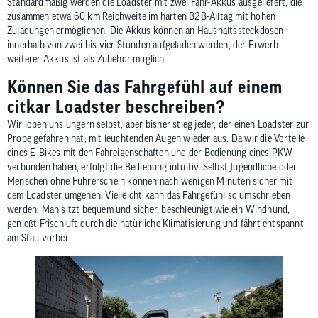
Standardmäßig werden die Loadster mit zwei Fahr-Akkus ausgeliefert, die
zusammen etwa 60 km Reichweite im harten B2B-Alltag mit hohen
Zuladungen ermöglichen. Die Akkus können an Haushaltssteckdosen
innerhalb von zwei bis vier Stunden aufgeladen werden, der Erwerb
weiterer Akkus ist als Zubehör möglich.
Können Sie das Fahrgefühl auf einem
citkar Loadster beschreiben?
Wir loben uns ungern selbst, aber bisher stieg jeder, der einen Loadster zur
Probe gefahren hat, mit leuchtenden Augen wieder aus. Da wir die Vorteile
eines E-Bikes mit den Fahreigenschaften und der Bedienung eines PKW
verbunden haben, erfolgt die Bedienung intuitiv. Selbst Jugendliche oder
Menschen ohne Führerschein können nach wenigen Minuten sicher mit
dem Loadster umgehen. Vielleicht kann das Fahrgefühl so umschrieben
werden: Man sitzt bequem und sicher, beschleunigt wie ein Windhund,
genießt Frischluft durch die natürliche Klimatisierung und fährt entspannt
am Stau vorbei.