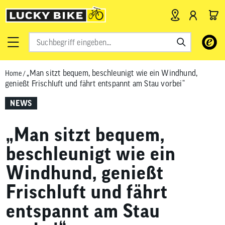
Verwende
die
Pfeile
„Man sitzt bequem, beschleunigt wie ein Windhund,
Home
/
nach
genießt Frischluft und fährt entspannt am Stau vorbei“
oben
und
NEWS
unten,
um
„Man sitzt bequem,
das
verfügbar
beschleunigt wie ein
Ergebnis
Windhund, genießt
auszuwähl
Drücke
Frischluft und fährt
die
entspannt am Stau
Eingabetas
um