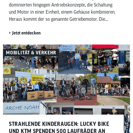
dominierten hingegen Antriebskonzepte, die Schaltung
und Motor in einer Einheit, einem Gehäuse kombinieren.
Heraus kommt der so genannte Getriebemotor. Die
chinesischen Anbieter Avinox und Gobao haben jeweils
Jetzt entdecken
Getriebemotoren vorgestellt, die etablierte Anbieter wie
Bosch eBike Systems im Jahr 2027 herausfordern
wollen.
MOBILITÄT & VERKEHR
STRAHLENDE KINDERAUGEN: LUCKY BIKE
UND KTM SPENDEN 500 LAUFRÄDER AN