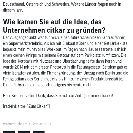
Deutschland, Österreich und Schweden. Weitere Länder folgen noch in
diesem Jahr.
Wie kamen Sie auf die Idee, das
Unternehmen citkar zu gründen?
Der Ausgangspunkt war für mich, einen führerscheinlosen Fahrradfahrer,
ein Supermarkterlebnis: Als ich mit Einkaufstüten und einer Getränkekiste
bepackt mein mühevolles Workout im Regen nach Hause startete, sah ich
einen kleinen Knirps mit seinem Kettcar auf dem Parkplatz rumflitzen. Die
Idee des Kettcars mit Nutzlast und Überdachung reifte dann heran und
wurde 2014 mit dem ersten Prototyp in die Tat umgesetzt. Seitdem gab es
viele Iterationsstufen, die Firmengründung, der Umzug nach Berlin und die
Fertigstellung des Serienmodells bis hin zur eigenen Produktionsstätte.
Einen Führerschein habe ich übrigens bis heute nicht.
Herr Kremer, vielen Dank, dass Sie sich die Zeit genommen haben!
[rad-link title=“Zum Citkar“]
Veröffentlicht am 3. Februar 2021