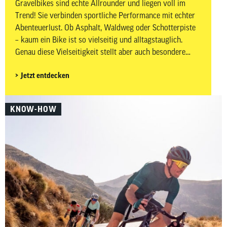
Gravelbikes sind echte Allrounder und liegen voll im
Trend! Sie verbinden sportliche Performance mit echter
Abenteuerlust. Ob Asphalt, Waldweg oder Schotterpiste
– kaum ein Bike ist so vielseitig und alltagstauglich.
Genau diese Vielseitigkeit stellt aber auch besondere
Anforderungen an dein Zubehör. Auf wechselnden
Jetzt entdecken
Untergründen, bei längeren Distanzen und abseits
klassischer Rennradstrecken ist es besonders wichtig,
gut vorbereitet zu sein. In diesem Beitrag zeigen wir dir,
KNOW-HOW
welches Gravelbike-Zubehör wirklich sinnvoll ist –
aufgeteilt in Must-haves und Nice-to-haves für Fahrer,
Bike sowie Wartung und Pflege.