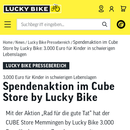
Verwende
die
Pfeile
Spendenaktion im Cube
Home
/
News
/
Lucky Bike Pressebereich
/
nach
Store by Lucky Bike: 3.000 Euro für Kinder in schwierigen
oben
Lebenslagen
und
unten,
LUCKY BIKE PRESSEBEREICH
um
3.000 Euro für Kinder in schwierigen Lebenslagen
das
Spendenaktion im Cube
verfügbar
Ergebnis
Store by Lucky Bike
auszuwähl
Drücke
Mit der Aktion „Rad für die gute Tat“ hat der
die
Eingabetas
CUBE Store Memmingen by Lucky Bike 3.000
um