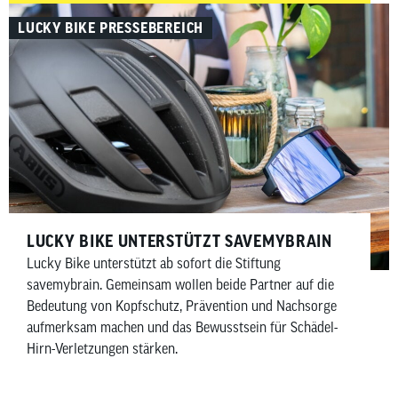
zeigen wir dir, welches Rennrad-Zubehör wirklich
LUCKY BIKE PRESSEBEREICH
sinnvoll ist – aufgeteilt in Must-haves und Nice-to-haves
für Fahrer, Bike sowie Wartung und Pflege.
LUCKY BIKE UNTERSTÜTZT SAVEMYBRAIN​
Lucky Bike unterstützt ab sofort die Stiftung
savemybrain. Gemeinsam wollen beide Partner auf die
Bedeutung von Kopfschutz, Prävention und Nachsorge
aufmerksam machen und das Bewusstsein für Schädel-
Hirn-Verletzungen stärken.