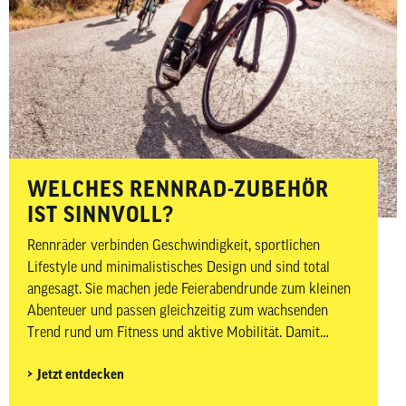
WELCHES RENNRAD-ZUBEHÖR
IST SINNVOLL?
Rennräder verbinden Geschwindigkeit, sportlichen
Lifestyle und minimalistisches Design und sind total
angesagt. Sie machen jede Feierabendrunde zum kleinen
Abenteuer und passen gleichzeitig zum wachsenden
Trend rund um Fitness und aktive Mobilität. Damit
Ausfahrten nicht nur sportlich, sondern auch sicher und
Jetzt entdecken
komfortabel sind, kommt es neben dem passenden Bike
auch auf das richtige Zubehör an. In diesem Beitrag