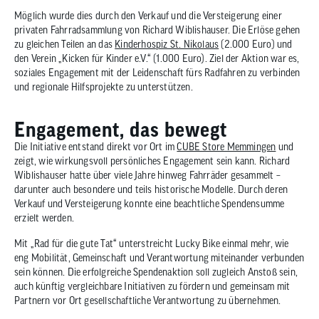
Möglich wurde dies durch den Verkauf und die Versteigerung einer
privaten Fahrradsammlung von Richard Wiblishauser. Die Erlöse gehen
zu gleichen Teilen an das
Kinderhospiz St. Nikolaus
(2.000 Euro) und
den Verein „Kicken für Kinder e.V.“ (1.000 Euro). Ziel der Aktion war es,
soziales Engagement mit der Leidenschaft fürs Radfahren zu verbinden
und regionale Hilfsprojekte zu unterstützen.
Engagement, das bewegt
Die Initiative entstand direkt vor Ort im
CUBE Store Memmingen
und
zeigt, wie wirkungsvoll persönliches Engagement sein kann. Richard
Wiblishauser hatte über viele Jahre hinweg Fahrräder gesammelt –
darunter auch besondere und teils historische Modelle. Durch deren
Verkauf und Versteigerung konnte eine beachtliche Spendensumme
erzielt werden.
Mit „Rad für die gute Tat“ unterstreicht Lucky Bike einmal mehr, wie
eng Mobilität, Gemeinschaft und Verantwortung miteinander verbunden
sein können. Die erfolgreiche Spendenaktion soll zugleich Anstoß sein,
auch künftig vergleichbare Initiativen zu fördern und gemeinsam mit
Partnern vor Ort gesellschaftliche Verantwortung zu übernehmen.