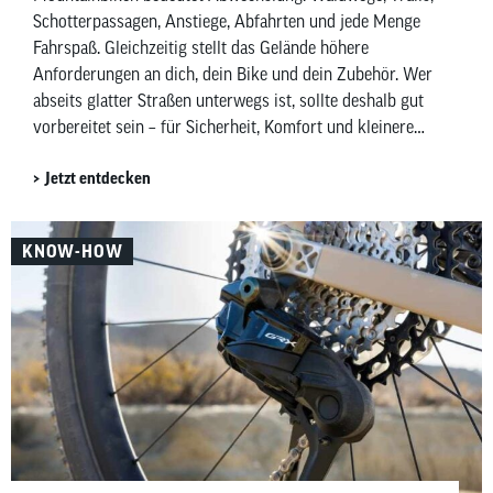
Schotterpassagen, Anstiege, Abfahrten und jede Menge
Fahrspaß. Gleichzeitig stellt das Gelände höhere
Anforderungen an dich, dein Bike und dein Zubehör. Wer
abseits glatter Straßen unterwegs ist, sollte deshalb gut
vorbereitet sein – für Sicherheit, Komfort und kleinere
Pannen unterwegs. In diesem Beitrag zeigen wir dir,
Jetzt entdecken
welches Mountainbike-Zubehör wirklich sinnvoll ist –
aufgeteilt in Must-haves und Nice-to-haves für Fahrer,
Bike sowie Wartung und Pflege.
KNOW-HOW