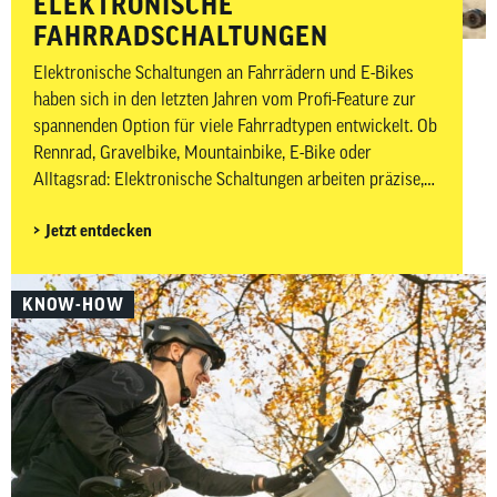
ELEKTRONISCHE
FAHRRADSCHALTUNGEN
Elektronische Schaltungen an Fahrrädern und E-Bikes
haben sich in den letzten Jahren vom Profi-Feature zur
spannenden Option für viele Fahrradtypen entwickelt. Ob
Rennrad, Gravelbike, Mountainbike, E-Bike oder
Alltagsrad: Elektronische Schaltungen arbeiten präzise,
schnell und mit weniger Wartungsaufwand als klassische
Jetzt entdecken
mechanische Schaltungen. Besonders Shimano mit Di2
(Digital Integrated Intelligence) und SRAM mit AXS
(gesprochen Acces) prägen diesen Markt – allerdings mit
KNOW-HOW
unterschiedlichen Ansätzen. Während Shimano
elektronische Ketten- und Nabenschaltungen anbietet,
konzentriert sich SRAM vor allem auf kabellose
elektronische Kettenschaltungen. In diesem Artikel
zeigen wir dir, welche elektronischen Schaltungen es von
Shimano und SRAM gibt, wofür und für wen sie sich
eignen und worin sich die beiden Hersteller