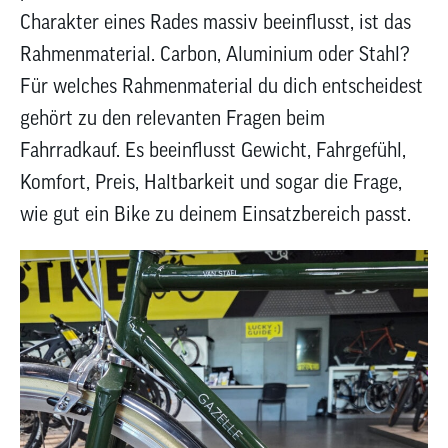
zum
Charakter eines Rades massiv beeinflusst, ist das
ausgewähl
Rahmenmaterial. Carbon, Aluminium oder Stahl?
Suchergeb
Für welches Rahmenmaterial du dich entscheidest
zu
gelangen.
gehört zu den relevanten Fragen beim
Benutzer
Fahrradkauf. Es beeinflusst Gewicht, Fahrgefühl,
von
Komfort, Preis, Haltbarkeit und sogar die Frage,
Touchgerä
können
wie gut ein Bike zu deinem Einsatzbereich passt.
Touch-
und
Streichges
verwenden