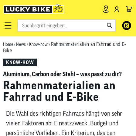
Verwende
die
Pfeile
Rahmenmaterialien an Fahrrad und E-
Home
/
News
/
Know-how
/
nach
Bike
oben
und
KNOW-HOW
unten,
Aluminium, Carbon oder Stahl – was passt zu dir?
um
das
Rahmenmaterialien an
verfügbar
Fahrrad und E-Bike
Ergebnis
auszuwähl
Drücke
Die Wahl des richtigen Fahrrads hängt von sehr
die
vielen Faktoren ab: Einsatzzweck, Budget und
Eingabetas
persönliche Vorlieben. Ein Kriterium, das den
um