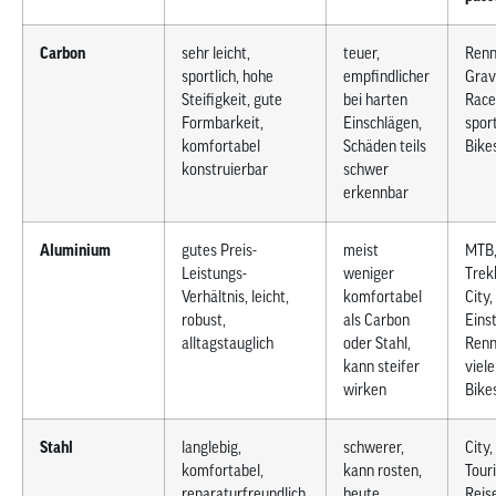
Carbon
sehr leicht,
teuer,
Renn
sportlich, hohe
empfindlicher
Grav
Steifigkeit, gute
bei harten
Race
Formbarkeit,
Einschlägen,
sport
komfortabel
Schäden teils
Bike
konstruierbar
schwer
erkennbar
Aluminium
gutes Preis-
meist
MTB
Leistungs-
weniger
Trek
Verhältnis, leicht,
komfortabel
City,
robust,
als Carbon
Einst
alltagstauglich
oder Stahl,
Renn
kann steifer
viele
wirken
Bike
Stahl
langlebig,
schwerer,
City,
komfortabel,
kann rosten,
Tour
reparaturfreundlich,
heute
Reis