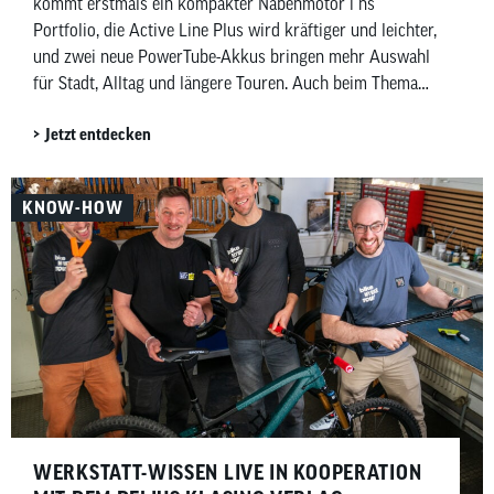
kommt erstmals ein kompakter Nabenmotor i ns
Portfolio, die Active Line Plus wird kräftiger und leichter,
und zwei neue PowerTube-Akkus bringen mehr Auswahl
für Stadt, Alltag und längere Touren. Auch beim Thema
Gebrauchtkauf legt Bosch nach – mit einem digitalen
Jetzt entdecken
Zertifikat für mehr Transparenz beim Second-Hand-E-
Bike.
KNOW-HOW
WERKSTATT-WISSEN LIVE IN KOOPERATION