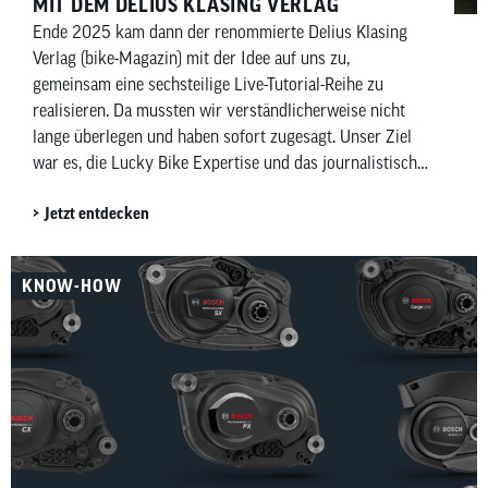
MIT DEM DELIUS KLASING VERLAG
Ende 2025 kam dann der renommierte Delius Klasing
Verlag (bike-Magazin) mit der Idee auf uns zu,
gemeinsam eine sechsteilige Live-Tutorial-Reihe zu
realisieren. Da mussten wir verständlicherweise nicht
lange überlegen und haben sofort zugesagt. Unser Ziel
war es, die Lucky Bike Expertise und das journalistische
Fachwissen des bike-Magazins zu kombinieren und
Jetzt entdecken
direkt in eure Wohnzimmer und privaten Werkstätten zu
bringen – möglichst verständlich, praxisnah und auf
Augenhöhe.
KNOW-HOW