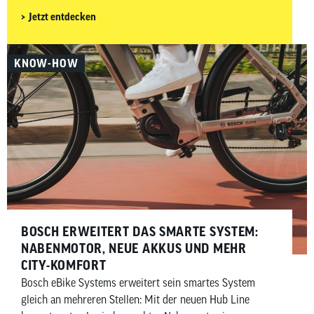
Heraus kommt der so genannte Getriebemotor. Die
Jetzt entdecken
chinesischen Anbieter Avinox und Gobao haben jeweils
Getriebemotoren vorgestellt, die etablierte Anbieter wie
Bosch eBike Systems im Jahr 2027 herausfordern
KNOW-HOW
wollen.
BOSCH ERWEITERT DAS SMARTE SYSTEM:
NABENMOTOR, NEUE AKKUS UND MEHR
CITY-KOMFORT
Bosch eBike Systems erweitert sein smartes System
gleich an mehreren Stellen: Mit der neuen Hub Line