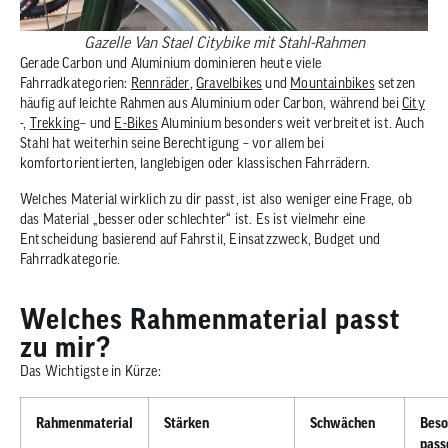
Gazelle Van Stael Citybike mit Stahl-Rahmen
Gerade Carbon und Aluminium dominieren heute viele
Fahrradkategorien:
Rennräder
,
Gravelbikes
und
Mountainbikes
setzen
häufig auf leichte Rahmen aus Aluminium oder Carbon, während bei
City
-,
Trekking
– und
E-Bikes
Aluminium besonders weit verbreitet ist. Auch
Stahl hat weiterhin seine Berechtigung – vor allem bei
komfortorientierten, langlebigen oder klassischen Fahrrädern.
Welches Material wirklich zu dir passt, ist also weniger eine Frage, ob
das Material „besser oder schlechter“ ist. Es ist vielmehr eine
Entscheidung basierend auf Fahrstil, Einsatzzweck, Budget und
Fahrradkategorie.
Welches Rahmenmaterial passt
zu mir?
Das Wichtigste in Kürze:
Rahmenmaterial
Stärken
Schwächen
Beso
pass