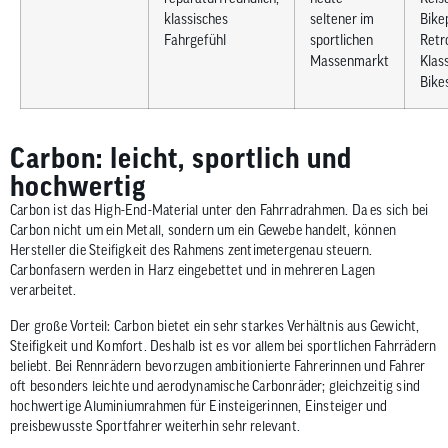
klassisches
seltener im
Bike
Fahrgefühl
sportlichen
Retro
Massenmarkt
Klass
Bike
Carbon: leicht, sportlich und
hochwertig
Carbon ist das High-End-Material unter den Fahrradrahmen. Da es sich bei
Carbon nicht um ein Metall, sondern um ein Gewebe handelt, können
Hersteller die Steifigkeit des Rahmens zentimetergenau steuern.
Carbonfasern werden in Harz eingebettet und in mehreren Lagen
verarbeitet.
Der große Vorteil: Carbon bietet ein sehr starkes Verhältnis aus Gewicht,
Steifigkeit und Komfort. Deshalb ist es vor allem bei sportlichen Fahrrädern
beliebt. Bei Rennrädern bevorzugen ambitionierte Fahrerinnen und Fahrer
oft besonders leichte und aerodynamische Carbonräder; gleichzeitig sind
hochwertige Aluminiumrahmen für Einsteigerinnen, Einsteiger und
preisbewusste Sportfahrer weiterhin sehr relevant.