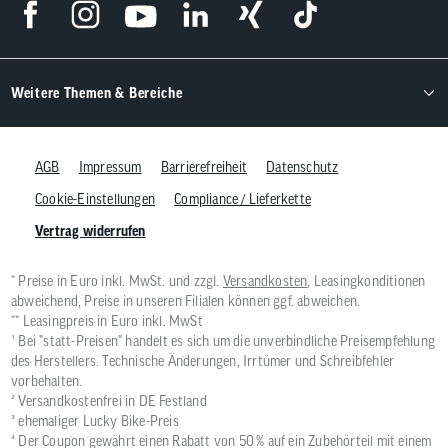
Weitere Themen & Bereiche
AGB
Impressum
Barrierefreiheit
Datenschutz
Cookie-Einstellungen
Compliance / Lieferkette
Vertrag widerrufen
* Preise in Euro inkl. MwSt. und zzgl.
Versandkosten
, Leasingkonditionen
abweichend, Preise in unseren Filialen können ggf. abweichen.
** Leasingpreis in Euro inkl. MwSt
¹ Bei "statt-Preisen" handelt es sich um die unverbindliche Preisempfehlung
des Herstellers. Technische Änderungen, Irrtümer und Schreibfehler
vorbehalten.
² Versandkostenfrei in DE Festland
³ ehemaliger Lucky Bike-Preis
⁴ Der Coupon gewährt einen Rabatt von 50 % auf ein Zubehörteil mit einem