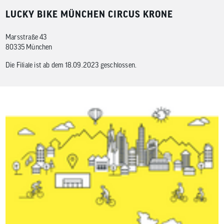
Benutzer
von
LUCKY BIKE MÜNCHEN CIRCUS KRONE
Touchgerä
können
Touch-
Marsstraße 43
und
80335 München
Streichges
verwenden
Die Filiale ist ab dem 18.09.2023 geschlossen.