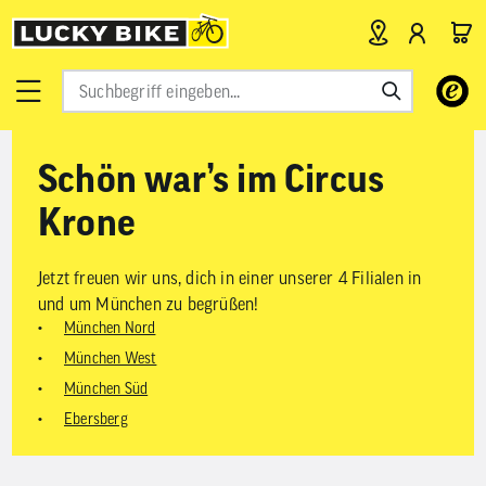
Verwende
die
Pfeile
nach
oben
Schön war’s im Circus
und
unten,
Krone
um
das
verfügbar
Ergebnis
Jetzt freuen wir uns, dich in einer unserer 4 Filialen in
auszuwähl
und um München zu begrüßen!
Drücke
München Nord
die
Eingabetas
München West
um
München Süd
zum
ausgewähl
Ebersberg
Suchergeb
zu
gelangen.