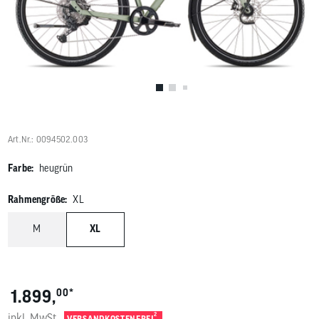
Benutzer
von
Touchgerä
können
Touch-
und
Streichges
verwenden
Art.Nr.: 0094502.003
Farbe:
heugrün
Rahmengröße:
XL
M
XL
*
1.899,
00
inkl. MwSt.
2
VERSANDKOSTENFREI