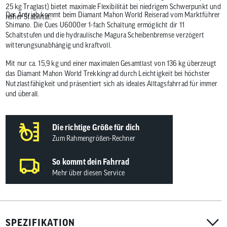
25 kg Traglast) bietet maximale Flexibilität bei niedrigem Schwerpunkt und
Der Antrieb kommt beim Diamant Mahon World Reiserad vom Marktführer
hoher Stabilität.
Shimano. Die Cues U6000er 1-fach Schaltung ermöglicht dir 11
Schaltstufen und die hydraulische Magura Scheibenbremse verzögert
witterungsunabhängig und kraftvoll.
Mit nur ca. 15,9 kg und einer maximalen Gesamtlast von 136 kg überzeugt
das Diamant Mahon World Trekkingrad durch Leichtigkeit bei höchster
Nutzlastfähigkeit und präsentiert sich als ideales Alltagsfahrrad für immer
und überall.
Die richtige Größe für dich
Zum Rahmengrößen-Rechner
So kommt dein Fahrrad
Mehr über diesen Service
SPEZIFIKATION