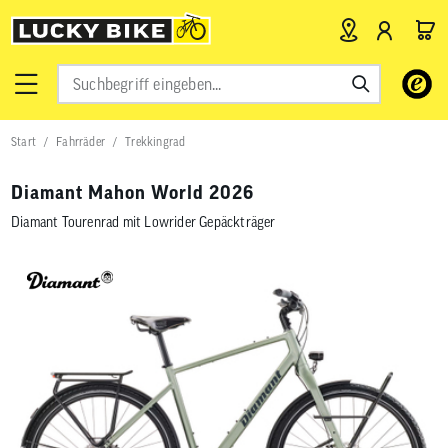
Verwende
die
Pfeile
nach
Start
Fahrräder
Trekkingrad
oben
und
unten,
Diamant Mahon World 2026
um
das
Diamant Tourenrad mit Lowrider Gepäckträger
verfügbar
Ergebnis
auszuwähl
Drücke
die
Eingabetas
um
zum
ausgewähl
Suchergeb
zu
gelangen.