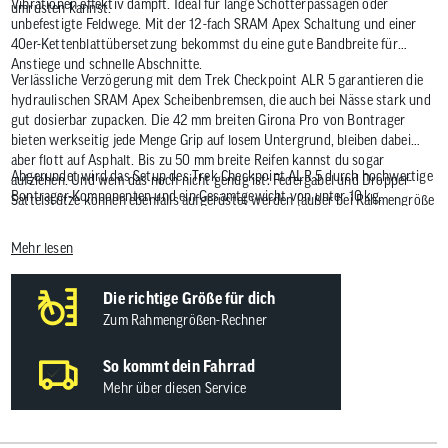
Vibrationen effektiv dämpft. Ideal für lange Schotterpassagen oder
umrüsten kannst.
unbefestigte Feldwege. Mit der 12-fach SRAM Apex Schaltung und einer
40er-Kettenblattübersetzung bekommst du eine gute Bandbreite für
Anstiege und schnelle Abschnitte.
Verlässliche Verzögerung mit dem Trek Checkpoint ALR 5 garantieren die
hydraulischen SRAM Apex Scheibenbremsen, die auch bei Nässe stark und
gut dosierbar zupacken. Die 42 mm breiten Girona Pro von Bontrager
bieten werkseitig jede Menge Grip auf losem Untergrund, bleiben dabei
aber flott auf Asphalt. Bis zu 50 mm breite Reifen kannst du sogar
Abgerundet wird das Setup des Trek Checkpoint ALR 5 durch hochwertige
aufziehen. Und wem das noch nicht genug ist: Federgabel und Dropper-
Bontrager-Komponenten und ein Gesamtgewicht von unter 10 kg.
Sattelstütze können ebenfalls aufgerüstet werden (außer bei Rahmengröße
XS).
Mehr lesen
Die richtige Größe für dich
Zum Rahmengrößen-Rechner
So kommt dein Fahrrad
Mehr über diesen Service