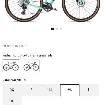
Benutzer
von
Touchgerä
können
Touch-
und
Streichges
verwenden
Art.Nr.: 0097530.012
Farbe:
fjord blue to miami green fade
Rahmengröße:
ML
XS
S
M
ML
L
XL