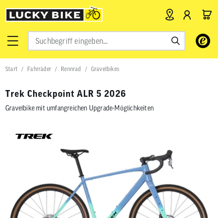
Verwende
die
Pfeile
nach
Start
Fahrräder
Rennrad
Gravelbikes
oben
und
unten,
Trek Checkpoint ALR 5 2026
um
das
Gravelbike mit umfangreichen Upgrade-Möglichkeiten
verfügbar
Ergebnis
auszuwähl
Drücke
die
Eingabetas
um
zum
ausgewähl
Suchergeb
zu
gelangen.