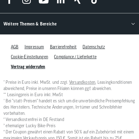
Weitere Themen & Bereiche
AGB
Impressum
Barrierefreiheit
Datenschutz
Cookie-Einstellungen
Compliance / Lieferkette
Vertrag widerrufen
* Preise in Euro inkl. MwSt. und zzgl.
Versandkosten
, Leasingkonditionen
abweichend, Preise in unseren Filialen können ggf. abweichen.
** Leasingpreis in Euro inkl. MwSt
¹ Bei "statt-Preisen" handelt es sich um die unverbindliche Preisempfehlung
des Herstellers. Technische Änderungen, Irrtümer und Schreibfehler
vorbehalten.
² Versandkostenfrei in DE Festland
³ ehemaliger Lucky Bike-Preis
⁴ Der Coupon gewährt einen Rabatt von 50 % auf ein Zubehörteil mit einem
maximalen Verkaufspreis von 150 €. Somit ist ein Rabatt bis zu 75 €