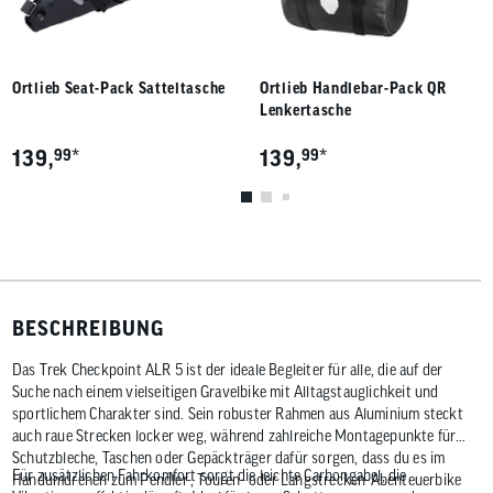
Ortlieb Seat-Pack Satteltasche
Ortlieb Handlebar-Pack QR
Lenkertasche
*
*
139,
99
139,
99
BESCHREIBUNG
Das Trek Checkpoint ALR 5 ist der ideale Begleiter für alle, die auf der
Suche nach einem vielseitigen Gravelbike mit Alltagstauglichkeit und
sportlichem Charakter sind. Sein robuster Rahmen aus Aluminium steckt
auch raue Strecken locker weg, während zahlreiche Montagepunkte für
Schutzbleche, Taschen oder Gepäckträger dafür sorgen, dass du es im
Für zusätzlichen Fahrkomfort sorgt die leichte Carbongabel, die
Handumdrehen zum Pendler-, Touren- oder Langstrecken-Abenteuerbike