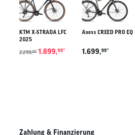
KTM X-STRADA LFC
Axess CREED PRO EQ
2025
1.899,
*
1.699,
*
99
99
1
2.299,
00
Zahlung & Finanzierung