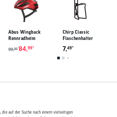
Abus Wingback
Chirp Classic
Rennradhelm
Flaschenhalter
84,
*
7,
*
99
49
1
99,
95
, die auf der Suche nach einem vielseitigen