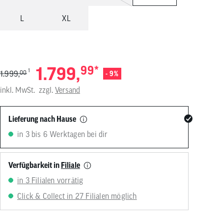
von
Touchgeräten
L
XL
können
Touch-
und
Streichgesten
verwenden.
1.799,
99
*
1
1.999,
00
- 9%
inkl. MwSt.
zzgl.
Versand
Lieferung nach Hause
in 3 bis 6 Werktagen bei dir
Verfügbarkeit in
Filiale
in 3 Filialen vorrätig
Click & Collect in 27 Filialen möglich