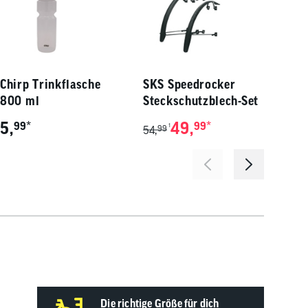
Chirp Trinkflasche
SKS Speedrocker
Chi
800 ml
Steckschutzblech-Set
Gra
5,
*
49,
*
74,
99
99
1
54,
99
Die richtige Größe für dich