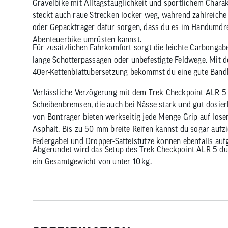
Gravelbike mit Alltagstauglichkeit und sportlichem Chara
steckt auch raue Strecken locker weg, während zahlreich
oder Gepäckträger dafür sorgen, dass du es im Handumdre
Abenteuerbike umrüsten kannst.
Für zusätzlichen Fahrkomfort sorgt die leichte Carbongabel
lange Schotterpassagen oder unbefestigte Feldwege. Mit 
40er-Kettenblattübersetzung bekommst du eine gute Bandbr
Verlässliche Verzögerung mit dem Trek Checkpoint ALR 5
Scheibenbremsen, die auch bei Nässe stark und gut dosie
von Bontrager bieten werkseitig jede Menge Grip auf losem
Asphalt. Bis zu 50 mm breite Reifen kannst du sogar aufz
Federgabel und Dropper-Sattelstütze können ebenfalls auf
Abgerundet wird das Setup des Trek Checkpoint ALR 5 d
ein Gesamtgewicht von unter 10 kg.