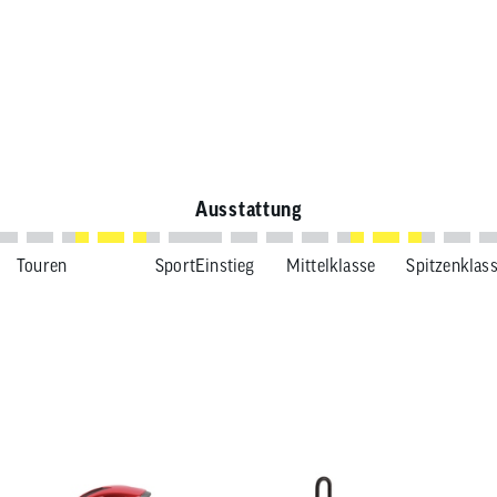
Trek Checkpoint ALR 5 202
Ausstattung
Touren
Sport
Einstieg
Mittelklasse
Spitzenklas