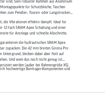
kter sind. Sein robuster Rahmen aus Aluminium
e Montagepunkte für Schutzbleche, Taschen
hen zum Pendler-, Touren- oder Langstrecken-
, die Vibrationen effektiv dämpft. Ideal für
der 12-fach SRAM Apex Schaltung und einer
eite für Anstiege und schnelle Abschnitte.
 garantieren die hydraulischen SRAM Apex
rbar zupacken. Die 42 mm breiten Girona Pro
 Untergrund, bleiben dabei aber flott auf
iehen. Und wem das noch nicht genug ist:
gerüstet werden (außer bei Rahmengröße XS).
urch hochwertige Bontrager-Komponenten und