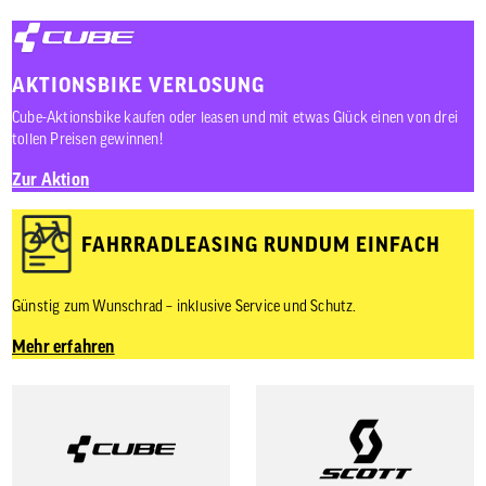
AKTIONSBIKE VERLOSUNG
Cube-Aktionsbike kaufen oder leasen und mit etwas Glück einen von drei
tollen Preisen gewinnen!
Zur Aktion
FAHRRADLEASING RUNDUM EINFACH
Günstig zum Wunschrad – inklusive Service und Schutz.
Mehr erfahren