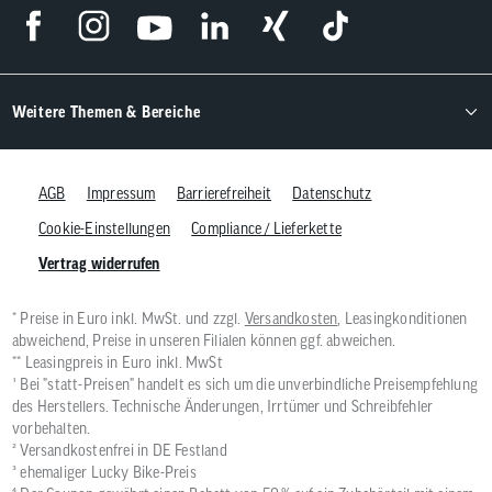
Weitere Themen & Bereiche
AGB
Impressum
Barrierefreiheit
Datenschutz
Cookie-Einstellungen
Compliance / Lieferkette
Vertrag widerrufen
* Preise in Euro inkl. MwSt. und zzgl.
Versandkosten
, Leasingkonditionen
abweichend, Preise in unseren Filialen können ggf. abweichen.
** Leasingpreis in Euro inkl. MwSt
¹ Bei "statt-Preisen" handelt es sich um die unverbindliche Preisempfehlung
des Herstellers. Technische Änderungen, Irrtümer und Schreibfehler
vorbehalten.
² Versandkostenfrei in DE Festland
³ ehemaliger Lucky Bike-Preis