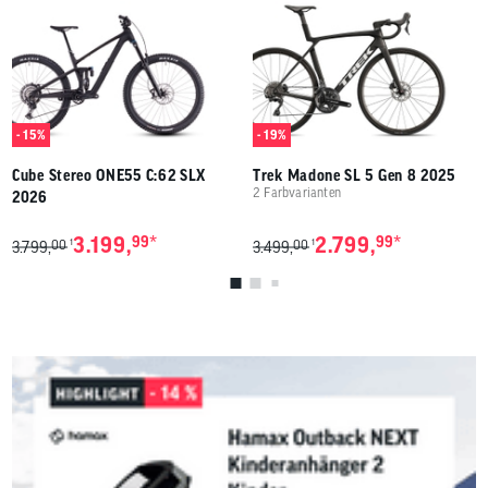
- 15%
- 19%
Cube Stereo ONE55 C:62 SLX
Trek Madone SL 5 Gen 8 2025
2 Farbvarianten
2026
*
*
3.199,
99
2.799,
99
00
00
1
1
3.799,
3.499,