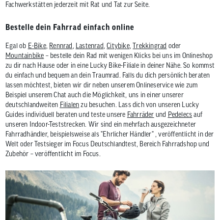
Fachwerkstätten jederzeit mit Rat und Tat zur Seite.
Bestelle dein Fahrrad einfach online
Egal ob
E-Bike
,
Rennrad
,
Lastenrad
,
Citybike
,
Trekkingrad
oder
Mountainbike
– bestelle dein Rad mit wenigen Klicks bei uns im Onlineshop
zu dir nach Hause oder in eine Lucky Bike-Filiale in deiner Nähe. So kommst
du einfach und bequem an dein Traumrad. Falls du dich persönlich beraten
lassen möchtest, bieten wir dir neben unserem Onlineservice wie zum
Beispiel unserem Chat auch die Möglichkeit, uns in einer unserer
deutschlandweiten
Filialen
zu besuchen. Lass dich von unseren Lucky
Guides individuell beraten und teste unsere
Fahrräder
und
Pedelecs
auf
unseren Indoor-Teststrecken. Wir sind ein mehrfach ausgezeichneter
Fahrradhändler, beispielsweise als "Ehrlicher Händler" , veröffentlicht in der
Welt oder Testsieger im Focus Deutschlandtest, Bereich Fahrradshop und
Zubehör – veröffentlicht im Focus.