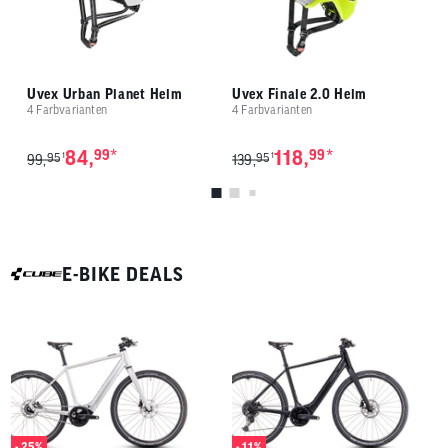
Uvex Urban Planet Helm
Uvex Finale 2.0 Helm
U
4 Farbvarianten
4 Farbvarianten
3 
*
*
84,
99
118,
99
95
95
1
1
99,
139,
1
E-BIKE DEALS
- 25%
- 11%