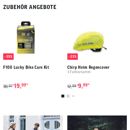
ZUBEHÖR ANGEBOTE
- 35%
- 23%
F100 Lucky Bike Care Kit
Chirp Helm Regencover
3 Farbvarianten
*
*
19,
99
9,
99
97
99
1
3
30,
12,