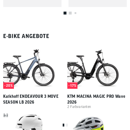
E-BIKE ANGEBOTE
- 20%
- 17%
Kalkhoff ENDEAVOUR 3 MOVE
KTM MACINA MAGIC PRO Wave
SEASON LB 2026
2026
2 Farbvarianten
*
*
2.699,
99
3.599,
99
99
99
1
1
3.399,
4.389,