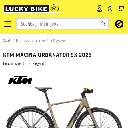
Verwende
die
Pfeile
nach
Start
Fahrräder
E-Bike
E-Citybike
oben
und
unten,
KTM MACINA URBANATOR SX 2025
um
das
Leicht, smart und elegant
verfügbar
Ergebnis
auszuwähl
Drücke
die
Eingabetas
um
zum
ausgewähl
Suchergeb
zu
gelangen.