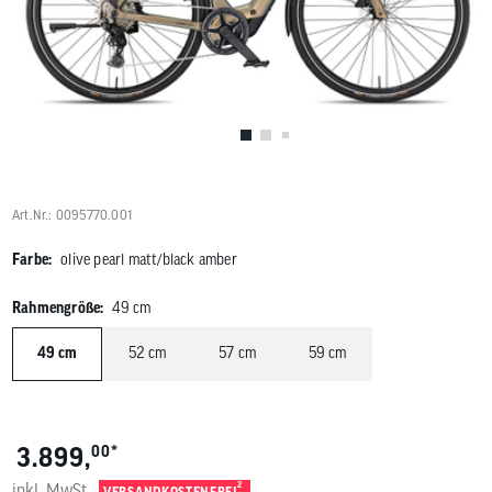
Benutzer
von
Touchgerä
können
Touch-
und
Streichges
verwenden
Art.Nr.: 0095770.001
Farbe:
olive pearl matt/black amber
Rahmengröße:
49 cm
49 cm
52 cm
57 cm
59 cm
*
3.899,
00
inkl. MwSt.
2
VERSANDKOSTENFREI