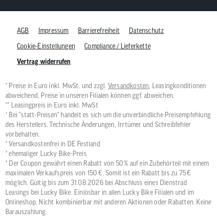
AGB
Impressum
Barrierefreiheit
Datenschutz
Cookie-Einstellungen
Compliance / Lieferkette
Vertrag widerrufen
* Preise in Euro inkl. MwSt. und zzgl.
Versandkosten
, Leasingkonditionen
abweichend, Preise in unseren Filialen können ggf. abweichen.
** Leasingpreis in Euro inkl. MwSt
¹ Bei "statt-Preisen" handelt es sich um die unverbindliche Preisempfehlung
des Herstellers. Technische Änderungen, Irrtümer und Schreibfehler
vorbehalten.
² Versandkostenfrei in DE Festland
³ ehemaliger Lucky Bike-Preis
⁴ Der Coupon gewährt einen Rabatt von 50 % auf ein Zubehörteil mit einem
maximalen Verkaufspreis von 150 €. Somit ist ein Rabatt bis zu 75 €
möglich. Gültig bis zum 31.08.2026 bei Abschluss eines Dienstrad
Leasings bei Lucky Bike. Einlösbar in allen Lucky Bike Filialen und im
Onlineshop. Nicht kombinierbar mit anderen Aktionen oder Rabatten. Keine
Barauszahlung.