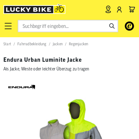
Verwende
die
Pfeile
nach
Start
Fahrradbekleidung
Jacken
Regenjacken
oben
und
unten,
Endura Urban Luminite Jacke
um
das
Als Jacke, Weste oder leichter Überzug zu tragen
verfügbar
Ergebnis
auszuwähl
Drücke
die
Eingabetas
um
zum
ausgewähl
Suchergeb
zu
gelangen.