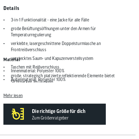
Details
3-in-1 Funktionalität - eine Jacke für alle Fälle
große Belüftungsöffnungen unter den Armen für
Temperaturregulierung
verklebte, lasergeschnittene Doppelsturmlasche an
Frontreißverschluss
verstecktes Saum- und Kapuzenverstellsystem
Material
Taschen mit Reißverschluss
Innenmaterial: Polyester 100%
große, strategisch platzierte reflektierende Elemente bietet
Außenmaterial: Polyester 100%
Sichtbarkeit im Dunkeln
abnehmbare PrimaLoft Weste innen bietet zusätzliche Isolierung
Mehr lesen
wasserdichte, atmungsaktive Exoshell20 Lage mit vollständig
nahtversiegelter Konstruktion
Die richtige Größe für dich
Multifunktionieller Schutz vor den Elementen
Zum Größenratgeber
Wasserdichtigkeit: 10.000
Atmungsaktivität: 20.000