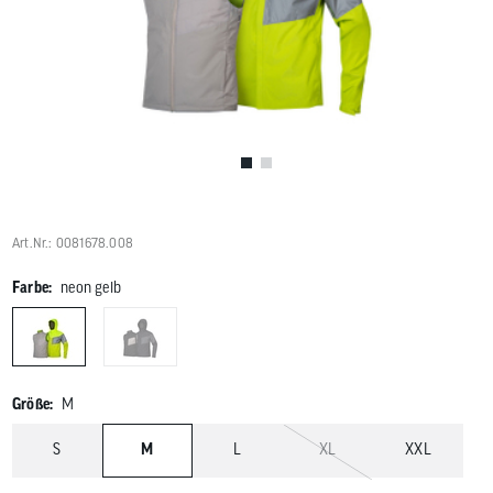
Benutzer
von
Touchgerä
können
Touch-
und
Streichges
verwenden
Art.Nr.: 0081678.008
Farbe:
neon gelb
Größe:
M
S
M
L
XL
XXL