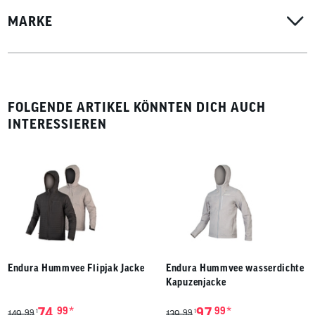
MARKE
FOLGENDE ARTIKEL KÖNNTEN DICH AUCH
INTERESSIEREN
Endura Hummvee Flipjak Jacke
Endura Hummvee wasserdichte
Kapuzenjacke
*
*
74,
99
97,
99
99
99
1
1
149,
139,