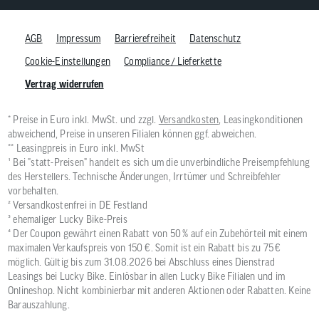
AGB
Impressum
Barrierefreiheit
Datenschutz
Cookie-Einstellungen
Compliance / Lieferkette
Vertrag widerrufen
* Preise in Euro inkl. MwSt. und zzgl.
Versandkosten
, Leasingkonditionen
abweichend, Preise in unseren Filialen können ggf. abweichen.
** Leasingpreis in Euro inkl. MwSt
¹ Bei "statt-Preisen" handelt es sich um die unverbindliche Preisempfehlung
des Herstellers. Technische Änderungen, Irrtümer und Schreibfehler
vorbehalten.
² Versandkostenfrei in DE Festland
³ ehemaliger Lucky Bike-Preis
⁴ Der Coupon gewährt einen Rabatt von 50 % auf ein Zubehörteil mit einem
maximalen Verkaufspreis von 150 €. Somit ist ein Rabatt bis zu 75 €
möglich. Gültig bis zum 31.08.2026 bei Abschluss eines Dienstrad
Leasings bei Lucky Bike. Einlösbar in allen Lucky Bike Filialen und im
Onlineshop. Nicht kombinierbar mit anderen Aktionen oder Rabatten. Keine
Barauszahlung.