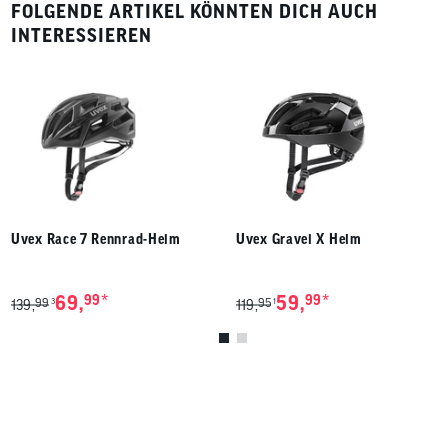
FOLGENDE ARTIKEL KÖNNTEN DICH AUCH
INTERESSIEREN
Uvex Race 7 Rennrad-Helm
Uvex Gravel X Helm
*
*
69,
99
59,
99
99
95
3
1
139,
119,