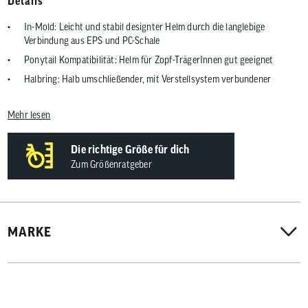
Details
In-Mold: Leicht und stabil designter Helm durch die langlebige
Verbindung aus EPS und PC-Schale
Ponytail Kompatibilität: Helm für Zopf-TrägerInnen gut geeignet
Halbring: Halb umschließender, mit Verstellsystem verbundener
Kunststoffring
Unterkantenschutz: Schützt den Helm zusätzlich vor äußeren
Mehr lesen
Einflüssen
Ventilation: Für diesen Helmtyp optimale Ventilation durch 7 Luftein-
Die richtige Größe für dich
und 16 Luftauslässe
Zum Größenratgeber
Forced Air Cooling Technology: Durchdachtes Belüftungssystem für
optimales Kopfklima
Hohe Sichtbarkeit: Hohe Sichtbarkeit durch leucht-starke Reflektoren
MARKE
Zoom Ace: Feinjustierbares Verstellsystem mit griffigem Verstellrad für
individuellen Sitz
AirPort: Aerodynamische Brillen-Halterung mit Bügelführung
Gewicht: ca. 220 g