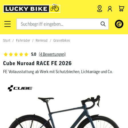
Verwende
die
Pfeile
nach
Start
Fahrräder
Rennrad
Gravelbikes
oben
und
unten,
(4 Bewertungen)
5.0
um
das
Cube Nuroad RACE FE 2026
verfügbar
FE Vollausstattung ab Werk mit Schutzblechen, Lichtanlage und Co.
Ergebnis
auszuwähl
Drücke
die
Eingabetas
um
zum
ausgewähl
Suchergeb
zu
gelangen.