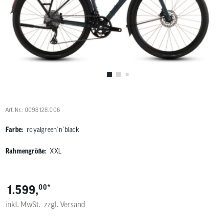
Benutzer
von
Touchgerä
können
Touch-
und
Streichges
verwenden
Art.Nr.: 0098128.006
Farbe:
royalgreen´n´black
Rahmengröße:
XXL
*
1.599,
00
inkl. MwSt.
zzgl.
Versand