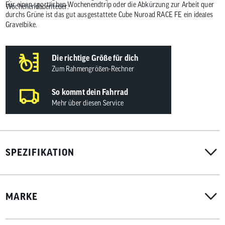
Für einen sportlichen Wochenendtrip oder die Abkürzung zur Arbeit quer
Wochenendabenteuer.
durchs Grüne ist das gut ausgestattete Cube Nuroad RACE FE ein ideales
Gravelbike.
Die richtige Größe für dich
Zum Rahmengrößen-Rechner
So kommt dein Fahrrad
Mehr über diesen Service
SPEZIFIKATION
MARKE