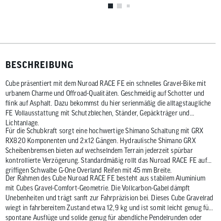
BESCHREIBUNG
Cube präsentiert mit dem Nuroad RACE FE ein schnelles Gravel-Bike mit
urbanem Charme und Offroad-Qualitäten. Geschmeidig auf Schotter und
flink auf Asphalt. Dazu bekommst du hier serienmäßig die alltagstaugliche
FE Vollausstattung mit Schutzblechen, Ständer, Gepäckträger und
Lichtanlage.
Für die Schubkraft sorgt eine hochwertige Shimano Schaltung mit GRX
RX820 Komponenten und 2x12 Gängen. Hydraulische Shimano GRX
Scheibenbremsen bieten auf wechselndem Terrain jederzeit spürbar
kontrollierte Verzögerung. Standardmäßig rollt das Nuroad RACE FE auf
griffigen Schwalbe G-One Overland Reifen mit 45 mm Breite.
Der Rahmen des Cube Nuroad RACE FE besteht aus stabilem Aluminium
mit Cubes Gravel-Comfort-Geometrie. Die Vollcarbon-Gabel dämpft
Unebenheiten und trägt sanft zur Fahrpräzision bei. Dieses Cube Gravelrad
wiegt in fahrbereitem Zustand etwa 12,9 kg und ist somit leicht genug für
spontane Ausflüge und solide genug für abendliche Pendelrunden oder