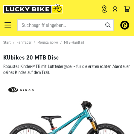
Verwende
die
Pfeile
nach
Start
Fahrräder
Mountainbike
MTB-Hardtail
oben
und
unten,
KUbikes 20 MTB Disc
um
das
Robustes Kinder-MTB mit Luftfedergabel – für die ersten echten Abenteuer
verfügbar
deines Kindes auf dem Trail.
Ergebnis
auszuwähl
Drücke
die
Eingabetas
um
zum
ausgewähl
Suchergeb
zu
gelangen.