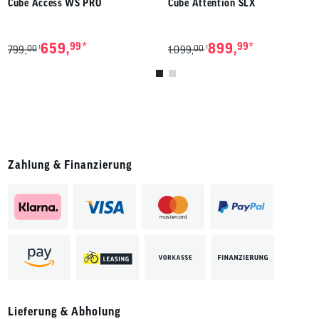
Cube Access WS PRO
Cube Attention SLX
*
*
659,
99
899,
99
00
00
1
1
799,
1.099,
Zahlung & Finanzierung
Lieferung & Abholung