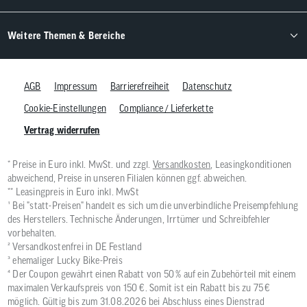
Weitere Themen & Bereiche
AGB
Impressum
Barrierefreiheit
Datenschutz
Cookie-Einstellungen
Compliance / Lieferkette
Vertrag widerrufen
* Preise in Euro inkl. MwSt. und zzgl.
Versandkosten
, Leasingkonditionen
abweichend, Preise in unseren Filialen können ggf. abweichen.
** Leasingpreis in Euro inkl. MwSt
¹ Bei "statt-Preisen" handelt es sich um die unverbindliche Preisempfehlung
des Herstellers. Technische Änderungen, Irrtümer und Schreibfehler
vorbehalten.
² Versandkostenfrei in DE Festland
³ ehemaliger Lucky Bike-Preis
⁴ Der Coupon gewährt einen Rabatt von 50 % auf ein Zubehörteil mit einem
maximalen Verkaufspreis von 150 €. Somit ist ein Rabatt bis zu 75 €
möglich. Gültig bis zum 31.08.2026 bei Abschluss eines Dienstrad