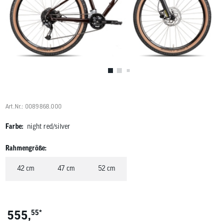
Benutzer
von
Touchgerä
können
Touch-
und
Streichges
verwenden
Art.Nr.: 0089868.000
Farbe:
night red/silver
Rahmengröße:
42 cm
47 cm
52 cm
*
555,
55