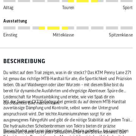
Alltag
Touren
Sport
Ausstattung
Einstieg
Mittelklasse
Spitzenklasse
BESCHREIBUNG
Du willst auf dem Trail zeigen, was in dir steckt? Das KTM Penny Lane 271
ist genau das richtige MTB-Hardtail für alle, die Sportlichkeit und Präzision
lieben. Ob auf Waldwegen oder über Wurzeln – mit diesem Bike bist du
bereit für dynamische Ausfahrten und ehrgeizige Abenteuer. Spüre die
Leidenschaft für Mountainbiking und erlebe, wie viel Spaß dir ein
Mit der Suntour CXT30 Federgabel genießt du auf deinem MTB-Hardtail
durchdachtes Bike machen kann.
zuverlässige Dämpfung und Kontrolle, selbst wenn der Untergrund
anspruchsvoll wird. Der leichte Aluminiumrahmen sorgt für ein
ausgewogenes Fahrgefühl und gibt dir die nötige Stabilität auf jedem Trail.
Die hydraulischen Scheibenbremsen von Tektro bieten dir präzise
Dieses Modell wird vom Hersteller ohne Pedale geliefert – bei sportlichen
Bremskraft, damit du in jeder Situation sicher zum Stehen kommst. Das