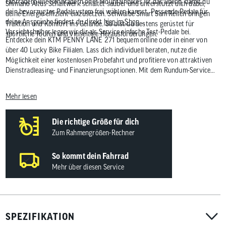
Fahrrädern wie Rennrädern oder Mountainbikes ist das üblich, damit du
Shimano Altus Schaltwerk schaltet sauber und unterstützt dich dabei,
dein bevorzugtes Pedalsystem frei wählen kannst. Passende Pedale für
deine Energie effizient einzusetzen. Schwalbe Smart Sam Reifen bringen
deine Ansprüche findest du direkt
hier im Shop
.
Traktion und Komfort ins Gelände. So bist du bestens gerüstet für
Vorsichtshalber legen wir dir als Service einfache Test-Pedale bei.
sportliche Touren und vielseitige Herausforderungen.
Entdecke dein KTM PENNY LANE 271 bequem online oder in einer von
über 40 Lucky Bike Filialen. Lass dich individuell beraten, nutze die
Möglichkeit einer kostenlosen Probefahrt und profitiere von attraktiven
Dienstradleasing- und Finanzierungsoptionen. Mit dem Rundum-Service
von Lucky Bike startest du bestens ausgestattet in dein nächstes
Abenteuer.
Mehr lesen
Die richtige Größe für dich
Zum Rahmengrößen-Rechner
So kommt dein Fahrrad
Mehr über diesen Service
SPEZIFIKATION