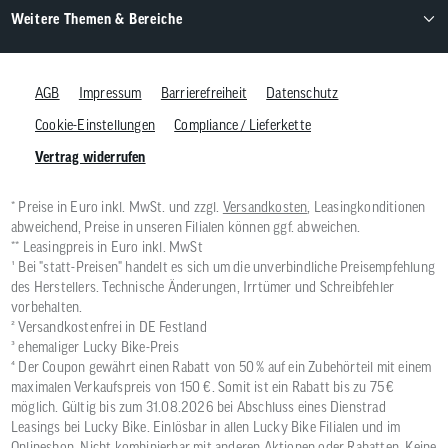
Weitere Themen & Bereiche
AGB
Impressum
Barrierefreiheit
Datenschutz
Cookie-Einstellungen
Compliance / Lieferkette
Vertrag widerrufen
* Preise in Euro inkl. MwSt. und zzgl.
Versandkosten
, Leasingkonditionen
abweichend, Preise in unseren Filialen können ggf. abweichen.
** Leasingpreis in Euro inkl. MwSt
¹ Bei "statt-Preisen" handelt es sich um die unverbindliche Preisempfehlung
des Herstellers. Technische Änderungen, Irrtümer und Schreibfehler
vorbehalten.
² Versandkostenfrei in DE Festland
³ ehemaliger Lucky Bike-Preis
⁴ Der Coupon gewährt einen Rabatt von 50 % auf ein Zubehörteil mit einem
maximalen Verkaufspreis von 150 €. Somit ist ein Rabatt bis zu 75 €
möglich. Gültig bis zum 31.08.2026 bei Abschluss eines Dienstrad
Leasings bei Lucky Bike. Einlösbar in allen Lucky Bike Filialen und im
Onlineshop. Nicht kombinierbar mit anderen Aktionen oder Rabatten. Keine