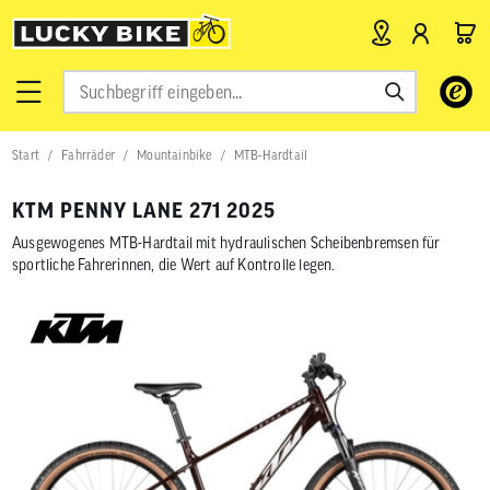
Verwende
die
Pfeile
nach
Start
Fahrräder
Mountainbike
MTB-Hardtail
oben
und
unten,
KTM PENNY LANE 271 2025
um
das
Ausgewogenes MTB-Hardtail mit hydraulischen Scheibenbremsen für
verfügbar
sportliche Fahrerinnen, die Wert auf Kontrolle legen.
Ergebnis
auszuwähl
Drücke
die
Eingabetas
um
zum
ausgewähl
Suchergeb
zu
gelangen.