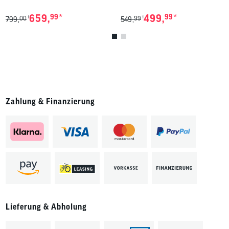
*
*
659,
99
499,
99
00
99
1
1
799,
549,
Zahlung & Finanzierung
Lieferung & Abholung