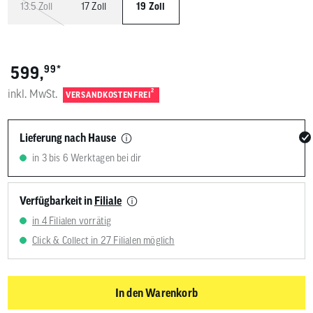
13.5 Zoll
17 Zoll
19 Zoll
*
599,
99
inkl. MwSt.
2
VERSANDKOSTENFREI
Lieferung nach Hause
in 3 bis 6 Werktagen bei dir
Verfügbarkeit in
Filiale
in 4 Filialen vorrätig
Click & Collect in 27 Filialen möglich
In den Warenkorb