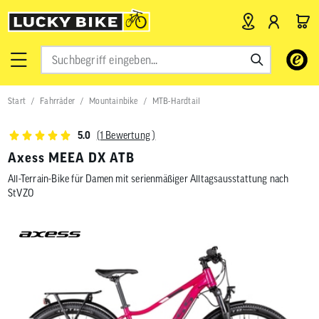
Verwende
die
Pfeile
nach
Start
Fahrräder
Mountainbike
MTB-Hardtail
oben
und
unten,
(1 Bewertung )
5.0
um
das
Axess MEEA DX ATB
verfügbar
All-Terrain-Bike für Damen mit serienmäßiger Alltagsausstattung nach
Ergebnis
auszuwähl
StVZO
Drücke
die
Eingabetas
um
zum
ausgewähl
Suchergeb
zu
gelangen.