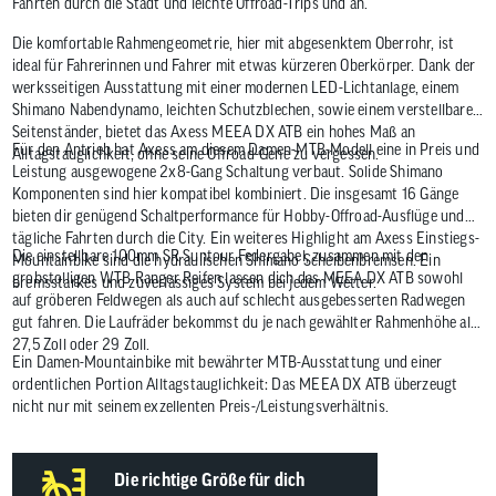
Fahrten durch die Stadt und leichte Offroad-Trips und an.
Die komfortable Rahmengeometrie, hier mit abgesenktem Oberrohr, ist
ideal für Fahrerinnen und Fahrer mit etwas kürzeren Oberkörper. Dank der
werksseitigen Ausstattung mit einer modernen LED-Lichtanlage, einem
Shimano Nabendynamo, leichten Schutzblechen, sowie einem verstellbaren
Seitenständer, bietet das Axess MEEA DX ATB ein hohes Maß an
Für den Antrieb hat Axess am diesem Damen-MTB-Modell eine in Preis und
Alltagstauglichkeit, ohne seine Offroad-Gene zu vergessen.
Leistung ausgewogene 2x8-Gang Schaltung verbaut. Solide Shimano
Komponenten sind hier kompatibel kombiniert. Die insgesamt 16 Gänge
bieten dir genügend Schaltperformance für Hobby-Offroad-Ausflüge und
tägliche Fahrten durch die City. Ein weiteres Highlight am Axess Einstiegs-
Die einstellbare 100mm SR Suntour Federgabel, zusammen mit den
Mountainbike sind die hydraulischen Shimano Scheibenbremsen. Ein
grobstolligen WTB Ranger Reifen lassen dich das MEEA DX ATB sowohl
bremsstarkes und zuverlässiges System bei jedem Wetter.
auf gröberen Feldwegen als auch auf schlecht ausgebesserten Radwegen
gut fahren. Die Laufräder bekommst du je nach gewählter Rahmenhöhe als
27,5 Zoll oder 29 Zoll.
Ein Damen-Mountainbike mit bewährter MTB-Ausstattung und einer
ordentlichen Portion Alltagstauglichkeit: Das MEEA DX ATB überzeugt
nicht nur mit seinem exzellenten Preis-/Leistungsverhältnis.
Die richtige Größe für dich