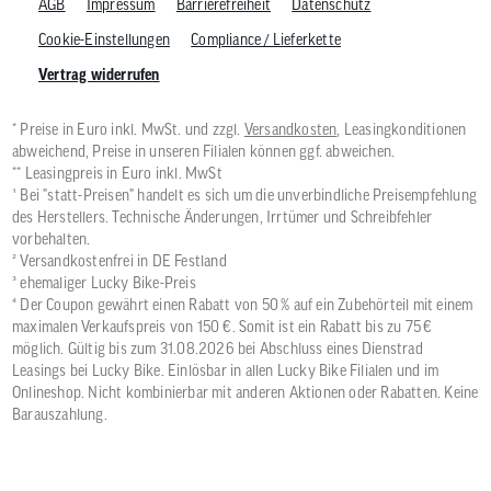
AGB
Impressum
Barrierefreiheit
Datenschutz
Cookie-Einstellungen
Compliance / Lieferkette
Vertrag widerrufen
* Preise in Euro inkl. MwSt. und zzgl.
Versandkosten
, Leasingkonditionen
abweichend, Preise in unseren Filialen können ggf. abweichen.
** Leasingpreis in Euro inkl. MwSt
¹ Bei "statt-Preisen" handelt es sich um die unverbindliche Preisempfehlung
des Herstellers. Technische Änderungen, Irrtümer und Schreibfehler
vorbehalten.
² Versandkostenfrei in DE Festland
³ ehemaliger Lucky Bike-Preis
⁴ Der Coupon gewährt einen Rabatt von 50 % auf ein Zubehörteil mit einem
maximalen Verkaufspreis von 150 €. Somit ist ein Rabatt bis zu 75 €
möglich. Gültig bis zum 31.08.2026 bei Abschluss eines Dienstrad
Leasings bei Lucky Bike. Einlösbar in allen Lucky Bike Filialen und im
Onlineshop. Nicht kombinierbar mit anderen Aktionen oder Rabatten. Keine
Barauszahlung.