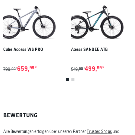
Cube Access WS PRO
Axess SANDEE ATB
*
*
659,
99
499,
99
00
99
1
1
799,
549,
BEWERTUNG
Alle Bewertungen erfolgen über unseren Partner
Trusted Shops
und