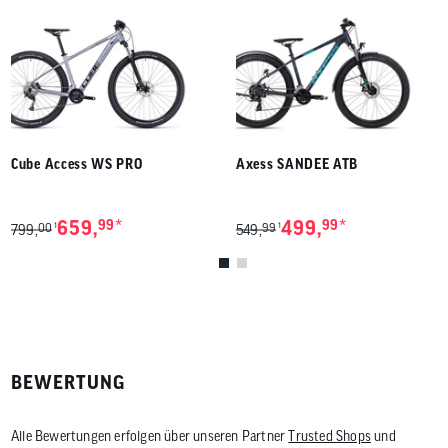
Cube Access WS PRO
Axess SANDEE ATB
*
*
659,
99
499,
99
00
99
1
1
799,
549,
BEWERTUNG
Alle Bewertungen erfolgen über unseren Partner
Trusted Shops
und