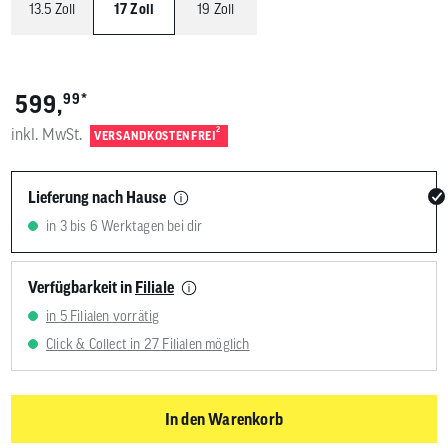
13.5 Zoll
17 Zoll
19 Zoll
*
599,
99
inkl. MwSt.
2
VERSANDKOSTENFREI
Lieferung nach Hause
in 3 bis 6 Werktagen bei dir
Verfügbarkeit in
Filiale
in 5 Filialen vorrätig
Click & Collect in 27 Filialen möglich
In den Warenkorb