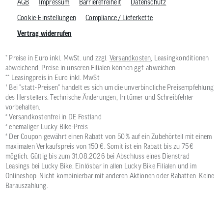
AGB
Impressum
Barrierefreiheit
Datenschutz
Cookie-Einstellungen
Compliance / Lieferkette
Vertrag widerrufen
* Preise in Euro inkl. MwSt. und zzgl.
Versandkosten
, Leasingkonditionen
abweichend, Preise in unseren Filialen können ggf. abweichen.
** Leasingpreis in Euro inkl. MwSt
¹ Bei "statt-Preisen" handelt es sich um die unverbindliche Preisempfehlung
des Herstellers. Technische Änderungen, Irrtümer und Schreibfehler
vorbehalten.
² Versandkostenfrei in DE Festland
³ ehemaliger Lucky Bike-Preis
⁴ Der Coupon gewährt einen Rabatt von 50 % auf ein Zubehörteil mit einem
maximalen Verkaufspreis von 150 €. Somit ist ein Rabatt bis zu 75 €
möglich. Gültig bis zum 31.08.2026 bei Abschluss eines Dienstrad
Leasings bei Lucky Bike. Einlösbar in allen Lucky Bike Filialen und im
Onlineshop. Nicht kombinierbar mit anderen Aktionen oder Rabatten. Keine
Barauszahlung.