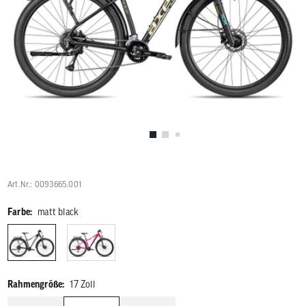
Benutzer
von
Touchgerä
können
Touch-
und
Streichges
verwenden
Art.Nr.: 0093665.001
Farbe:
matt black
Rahmengröße:
17 Zoll