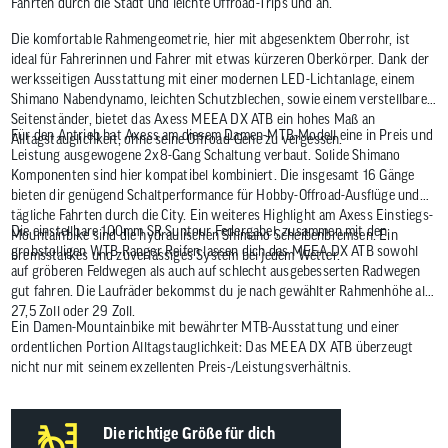
Fahrten durch die Stadt und leichte Offroad-Trips und an.
Die komfortable Rahmengeometrie, hier mit abgesenktem Oberrohr, ist
ideal für Fahrerinnen und Fahrer mit etwas kürzeren Oberkörper. Dank der
werksseitigen Ausstattung mit einer modernen LED-Lichtanlage, einem
Shimano Nabendynamo, leichten Schutzblechen, sowie einem verstellbaren
Seitenständer, bietet das Axess MEEA DX ATB ein hohes Maß an
Für den Antrieb hat Axess am diesem Damen-MTB-Modell eine in Preis und
Alltagstauglichkeit, ohne seine Offroad-Gene zu vergessen.
Leistung ausgewogene 2x8-Gang Schaltung verbaut. Solide Shimano
Komponenten sind hier kompatibel kombiniert. Die insgesamt 16 Gänge
bieten dir genügend Schaltperformance für Hobby-Offroad-Ausflüge und
tägliche Fahrten durch die City. Ein weiteres Highlight am Axess Einstiegs-
Die einstellbare 100mm SR Suntour Federgabel, zusammen mit den
Mountainbike sind die hydraulischen Shimano Scheibenbremsen. Ein
grobstolligen WTB Ranger Reifen lassen dich das MEEA DX ATB sowohl
bremsstarkes und zuverlässiges System bei jedem Wetter.
auf gröberen Feldwegen als auch auf schlecht ausgebesserten Radwegen
gut fahren. Die Laufräder bekommst du je nach gewählter Rahmenhöhe als
27,5 Zoll oder 29 Zoll.
Ein Damen-Mountainbike mit bewährter MTB-Ausstattung und einer
ordentlichen Portion Alltagstauglichkeit: Das MEEA DX ATB überzeugt
nicht nur mit seinem exzellenten Preis-/Leistungsverhältnis.
Die richtige Größe für dich