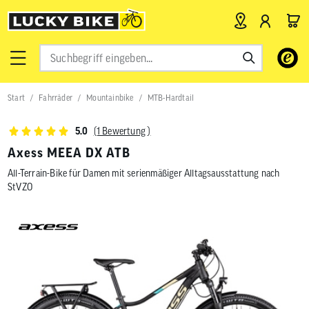
Verwende
die
Pfeile
nach
Start
Fahrräder
Mountainbike
MTB-Hardtail
oben
und
unten,
(1 Bewertung )
5.0
um
das
Axess MEEA DX ATB
verfügbar
All-Terrain-Bike für Damen mit serienmäßiger Alltagsausstattung nach
Ergebnis
auszuwähl
StVZO
Drücke
die
Eingabetas
um
zum
ausgewähl
Suchergeb
zu
gelangen.