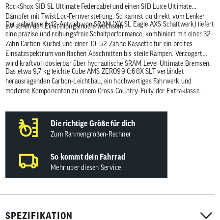
RockShox SID SL Ultimate Federgabel und einen SID Luxe Ultimate
Dämpfer mit TwistLoc-Fernverstellung. So kannst du direkt vom Lenker
Der kabellose 1×12-Antrieb von SRAM (XX SL Eagle AXS Schaltwerk) liefert
zwischen den Einstellungsmodis wechseln.
eine präzise und reibungsfreie Schaltperformance, kombiniert mit einer 32-
Zahn Carbon-Kurbel und einer 10–52-Zähne-Kassette für ein breites
Einsatzspektrum von flachen Abschnitten bis steile Rampen. Verzögert
wird kraftvoll dosierbar über hydraulische SRAM Level Ultimate Bremsen.
Das etwa 9,7 kg leichte Cube AMS ZERO99 C:68X SLT verbindet
herausragenden Carbon-Leichtbau, ein hochwertiges Fahrwerk und
moderne Komponenten zu einem Cross-Country-Fully der Extraklasse.
Die richtige Größe für dich
Zum Rahmengrößen-Rechner
So kommt dein Fahrrad
Mehr über diesen Service
SPEZIFIKATION