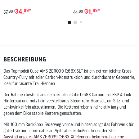
*
*
34,
99
31,
99
99
99
3
1
37,
44,
BESCHREIBUNG
Das Topmodell Cube AMS ZERO99 C:68X SLT ist ein extrem leichte Cross-
Country-Fully mit edler Carbon-Konstruktion und durchdachter Geometrie,
ideal für rasante Trail-Rennen.
Der Rahmen besteht aus dem leichten Cube C:68X Carbon mit FSP 4-Link-
Hinterbau und nutzt ein verstellbares Steuerrohr-Headset, um Sitz- und
Lenkwinkel fein abzustimmen. Die Kettenstreben sind relativ lang und
geben dem Bike stabile Klettereigenschaften.
Mit 100 mm RockShox Federweg vorne und hinten sorgt das Fahrwerk für
gute Traktion, ohne dabei an Agilität einzubüßen. In der der SLT-
Ausstattung des AMS ZERO99 C:68X XC-Renners bekommst du eine