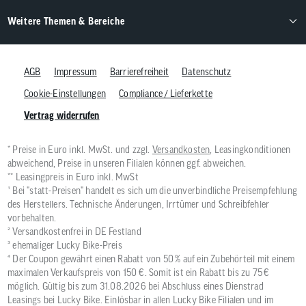
Weitere Themen & Bereiche
AGB
Impressum
Barrierefreiheit
Datenschutz
Cookie-Einstellungen
Compliance / Lieferkette
Vertrag widerrufen
* Preise in Euro inkl. MwSt. und zzgl.
Versandkosten
, Leasingkonditionen
abweichend, Preise in unseren Filialen können ggf. abweichen.
** Leasingpreis in Euro inkl. MwSt
¹ Bei "statt-Preisen" handelt es sich um die unverbindliche Preisempfehlung
des Herstellers. Technische Änderungen, Irrtümer und Schreibfehler
vorbehalten.
² Versandkostenfrei in DE Festland
³ ehemaliger Lucky Bike-Preis
⁴ Der Coupon gewährt einen Rabatt von 50 % auf ein Zubehörteil mit einem
maximalen Verkaufspreis von 150 €. Somit ist ein Rabatt bis zu 75 €
möglich. Gültig bis zum 31.08.2026 bei Abschluss eines Dienstrad
Leasings bei Lucky Bike. Einlösbar in allen Lucky Bike Filialen und im