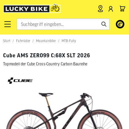
Verwende
die
Pfeile
nach
Start
Fahrräder
Mountainbike
MTB-Fully
oben
und
unten,
Cube AMS ZERO99 C:68X SLT 2026
um
das
Topmodell der Cube Cross-Country Carbon Baureihe
verfügbar
Ergebnis
auszuwähl
Drücke
die
Eingabetas
um
zum
ausgewähl
Suchergeb
zu
gelangen.