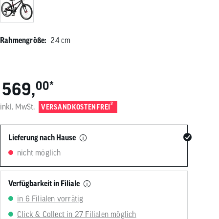
von
Touchgeräten
können
Touch-
Rahmengröße:
24 cm
und
Streichgesten
verwenden.
569,
00
*
2
inkl. MwSt.
VERSANDKOSTENFREI
Lieferung nach Hause
nicht möglich
Verfügbarkeit in
Filiale
in 6 Filialen vorrätig
Click & Collect in 27 Filialen möglich