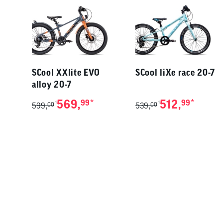
SCool XXlite EVO
SCool liXe race 20-7
alloy 20-7
569,
*
512,
*
99
99
1
1
599,
00
539,
00