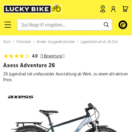
Verwende
die
Pfeile
nach
Start
Fahrräder
Kinder- & Jugendfahrräder
Jugendfahrrad ab 26 Zoll
oben
und
unten,
(1 Bewertung )
4.0
um
das
Axess Adventure 26
verfügbar
26 Jugendrad mit umfassender Ausstattung ab Werk, zu einem attraktiven
Ergebnis
auszuwähl
Preis
Drücke
die
Eingabetas
um
zum
ausgewähl
Suchergeb
zu
gelangen.