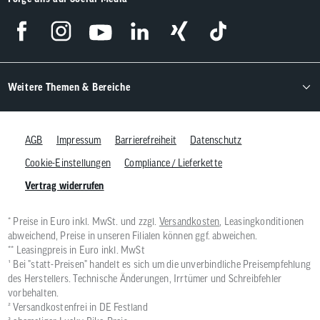
Weitere Themen & Bereiche
AGB
Impressum
Barrierefreiheit
Datenschutz
Cookie-Einstellungen
Compliance / Lieferkette
Vertrag widerrufen
* Preise in Euro inkl. MwSt. und zzgl.
Versandkosten
, Leasingkonditionen
abweichend, Preise in unseren Filialen können ggf. abweichen.
** Leasingpreis in Euro inkl. MwSt
¹ Bei "statt-Preisen" handelt es sich um die unverbindliche Preisempfehlung
des Herstellers. Technische Änderungen, Irrtümer und Schreibfehler
vorbehalten.
² Versandkostenfrei in DE Festland