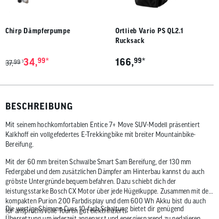
Chirp Dämpferpumpe
Ortlieb Vario PS QL2.1
Rucksack
*
*
34,
99
166,
99
99
3
37,
BESCHREIBUNG
Mit seinem hochkomfortablen Entice 7+ Move SUV-Modell präsentiert
Kalkhoff ein vollgefedertes E-Trekkingbike mit breiter Mountainbike-
Bereifung.
Mit der 60 mm breiten Schwalbe Smart Sam Bereifung, der 130 mm
Federgabel und dem zusätzlichen Dämpfer am Hinterbau kannst du auch
gröbste Untergründe bequem befahren. Dazu schiebt dich der
leistungsstarke Bosch CX Motor über jede Hügelkuppe. Zusammen mit dem
kompakten Purion 200 Farbdisplay und dem 600 Wh Akku bist du auch
Die wertige Shimano Cues 10-fach Schaltung bietet dir genügend
für anspruchsvolle Touren gut elektrifiziert.
Übersetzung um jederzeit angepasst und energiesparend zu pedalieren.