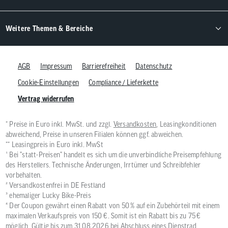
Weitere Themen & Bereiche
AGB
Impressum
Barrierefreiheit
Datenschutz
Cookie-Einstellungen
Compliance / Lieferkette
Vertrag widerrufen
* Preise in Euro inkl. MwSt. und zzgl.
Versandkosten
, Leasingkonditionen
abweichend, Preise in unseren Filialen können ggf. abweichen.
** Leasingpreis in Euro inkl. MwSt
¹ Bei "statt-Preisen" handelt es sich um die unverbindliche Preisempfehlung
des Herstellers. Technische Änderungen, Irrtümer und Schreibfehler
vorbehalten.
² Versandkostenfrei in DE Festland
³ ehemaliger Lucky Bike-Preis
⁴ Der Coupon gewährt einen Rabatt von 50 % auf ein Zubehörteil mit einem
maximalen Verkaufspreis von 150 €. Somit ist ein Rabatt bis zu 75 €
möglich. Gültig bis zum 31.08.2026 bei Abschluss eines Dienstrad