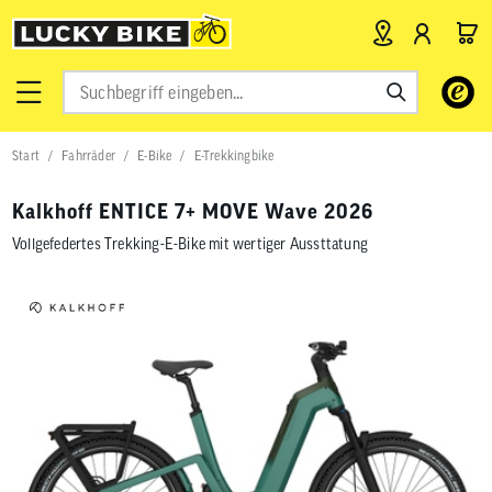
Verwende
die
Pfeile
nach
Start
Fahrräder
E-Bike
E-Trekkingbike
oben
und
unten,
Kalkhoff ENTICE 7+ MOVE Wave 2026
um
das
Vollgefedertes Trekking-E-Bike mit wertiger Aussttatung
verfügbar
Ergebnis
auszuwähl
Drücke
die
Eingabetas
um
zum
ausgewähl
Suchergeb
zu
gelangen.