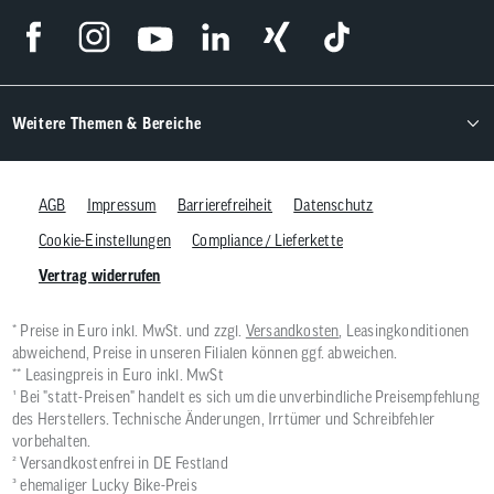
Weitere Themen & Bereiche
AGB
Impressum
Barrierefreiheit
Datenschutz
Cookie-Einstellungen
Compliance / Lieferkette
Vertrag widerrufen
* Preise in Euro inkl. MwSt. und zzgl.
Versandkosten
, Leasingkonditionen
abweichend, Preise in unseren Filialen können ggf. abweichen.
** Leasingpreis in Euro inkl. MwSt
¹ Bei "statt-Preisen" handelt es sich um die unverbindliche Preisempfehlung
des Herstellers. Technische Änderungen, Irrtümer und Schreibfehler
vorbehalten.
² Versandkostenfrei in DE Festland
³ ehemaliger Lucky Bike-Preis