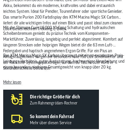
Akku, bekommst du ein modernes, kraftvolles und dabei erstaunlich
leichtes System. Ideal für Pendler, Tourenfahrer oder sportliche Genießer.
Das smarte Purion 200 Farbdisplay des KTM Macina Magic SX Carbon
liefert dir alle wichtigen Infos auf einen Blick und passt ideal zum cleanen
Mit der Shimano Cues U6000 10-Gang Schaltung und hydraulischen
Look dieses leichten Trekking-E-Bikes.
Scheibenbremsen genießt du präzise Technik vom Komponenten-
Marktführer. Zuverlässig, langlebig und perfekt abgestimmt. Komfort auf
längeren Strecken oder holprigen Wegen bietet dir die 63 mm Luft-
Federgabel und haptisch angenehmen Ergon Griffe. Für ein Plus an
Das KTM Macina Magic SX Carbon überzeugt mit einem exzellenten Preis-
Alltagstauglichkeit sorgen der besonders helle 150 Lux Scheinwerfer und
Leistungs-Verhältnis, guter Auststattung, hochwertiger Verarbeitung und
der Racktime-Systemgepäckträger, auf dem du Tasche oder Korb in
einem besonders niedrigen Gesamtgewicht von knapp über 20 kg.
Sekundenschnelle befestigst.
Mehr lesen
Die richtige Größe für dich
Zum Rahmengrößen-Rechner
So kommt dein Fahrrad
Mehr über diesen Service