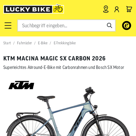
Verwende
die
Pfeile
nach
Start
Fahrräder
E-Bike
E-Trekkingbike
oben
und
unten,
KTM MACINA MAGIC SX CARBON 2026
um
das
Superleichtes Allround-E-Bike mit Carbonrahmen und Bosch SX Motor
verfügbar
Ergebnis
auszuwähl
Drücke
die
Eingabetas
um
zum
ausgewähl
Suchergeb
zu
gelangen.