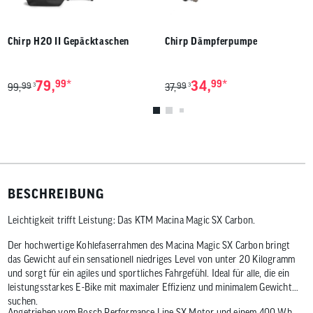
Chirp H2O II Gepäcktaschen
Chirp Dämpferpumpe
*
*
79,
99
34,
99
99
99
3
3
99,
37,
BESCHREIBUNG
Leichtigkeit trifft Leistung: Das KTM Macina Magic SX Carbon.
Der hochwertige Kohlefaserrahmen des Macina Magic SX Carbon bringt
das Gewicht auf ein sensationell niedriges Level von unter 20 Kilogramm
und sorgt für ein agiles und sportliches Fahrgefühl. Ideal für alle, die ein
leistungsstarkes E-Bike mit maximaler Effizienz und minimalem Gewicht
suchen.
Angetrieben vom Bosch Performance Line SX Motor und einem 400 Wh