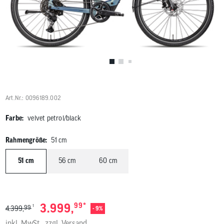
Benutzer
von
Touchgerä
können
Touch-
und
Streichges
verwenden
Art.Nr.: 0096189.002
Farbe:
velvet petrol/black
Rahmengröße:
51 cm
51 cm
56 cm
60 cm
*
3.999,
99
1
99
4.399,
- 9%
inkl. MwSt.
zzgl.
Versand