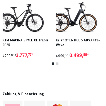
KTM MACINA STYLE XL Trapez
Kalkhoff ENTICE 5 ADVANCE+
2025
Wave
*
*
3.777,
77
3.499,
99
00
00
1
1
4.799,
4.999,
Zahlung & Finanzierung