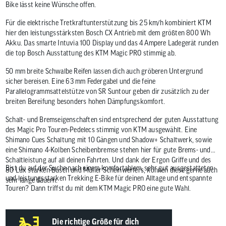
Bike lässt keine Wünsche offen.
Für die elektrische Tretkraftunterstützung bis 25 km/h kombiniert KTM
hier den leistungsstärksten Bosch CX Antrieb mit dem größten 800 Wh
Akku. Das smarte Intuvia 100 Display und das 4 Ampere Ladegerät runden
die top Bosch Ausstattung des KTM Magic PRO stimmig ab.
50 mm breite Schwalbe Reifen lassen dich auch gröberen Untergrund
sicher bereisen. Eine 63 mm Federgabel und die feine
Parallelogrammsattelstütze von SR Suntour geben dir zusätzlich zu der
breiten Bereifung besonders hohen Dämpfungskomfort.
Schalt- und Bremseigenschaften sind entsprechend der guten Ausstattung
des Magic Pro Touren-Pedelecs stimmig von KTM ausgewählt. Eine
Shimano Cues Schaltung mit 10 Gängen und Shadow+ Schaltwerk, sowie
eine Shimano 4-Kolben Scheibenbremse stehen hier für gute Brems- und
Schaltleistung auf all deinen Fahrten. Und dank der Ergon Griffe und des
Bist du auf der Suche nach einem komfortablem, sehr gut ausgestatteten
80 Lux starken Busch und Müller Scheinwerfers, können diese gerne auch
und leistungsstarken Trekking E-Bike für deinen Alltage und entspannte
sehr lange dauern.
Touren? Dann triffst du mit dem KTM Magic PRO eine gute Wahl.
Die richtige Größe für dich