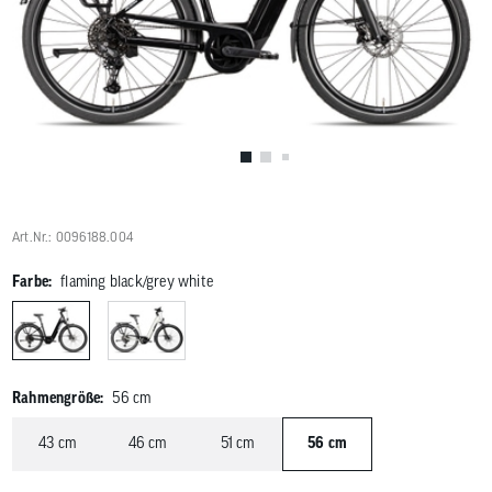
Benutzer
von
Touchgerä
können
Touch-
und
Streichges
verwenden
Art.Nr.: 0096188.004
Farbe:
flaming black/grey white
Rahmengröße:
56 cm
43 cm
46 cm
51 cm
56 cm