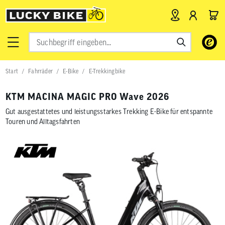
Verwende
die
Pfeile
nach
Start
Fahrräder
E-Bike
E-Trekkingbike
oben
und
unten,
KTM MACINA MAGIC PRO Wave 2026
um
das
Gut ausgestattetes und leistungsstarkes Trekking E-Bike für entspannte
verfügbar
Touren und Alltagsfahrten
Ergebnis
auszuwähl
Drücke
die
Eingabetas
um
zum
ausgewähl
Suchergeb
zu
gelangen.