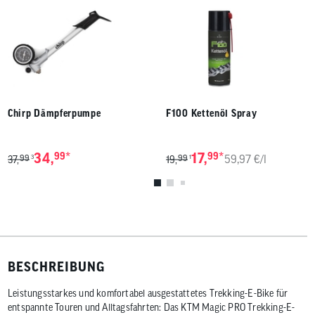
Chirp Dämpferpumpe
F100 Kettenöl Spray
*
*
34,
99
17,
99
59,97 €/l
99
99
3
1
37,
19,
BESCHREIBUNG
Leistungsstarkes und komfortabel ausgestattetes Trekking-E-Bike für
entspannte Touren und Alltagsfahrten: Das KTM Magic PRO Trekking-E-