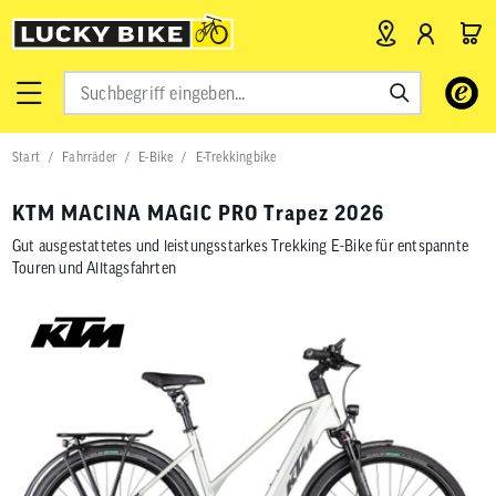
Verwende
die
Pfeile
nach
Start
Fahrräder
E-Bike
E-Trekkingbike
oben
und
unten,
KTM MACINA MAGIC PRO Trapez 2026
um
das
Gut ausgestattetes und leistungsstarkes Trekking E-Bike für entspannte
verfügbar
Touren und Alltagsfahrten
Ergebnis
auszuwähl
Drücke
die
Eingabetas
um
zum
ausgewähl
Suchergeb
zu
gelangen.