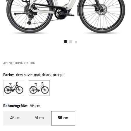
Benutzer
von
Touchgerä
können
Touch-
und
Streichges
verwenden
Art.Nr.: 0096187.006
Farbe:
dew silver matt/black orange
Rahmengröße:
56 cm
46 cm
51 cm
56 cm