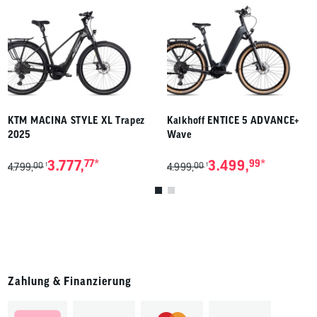
KTM MACINA STYLE XL Trapez
Kalkhoff ENTICE 5 ADVANCE+
2025
Wave
*
*
3.777,
77
3.499,
99
00
00
1
1
4.799,
4.999,
Zahlung & Finanzierung