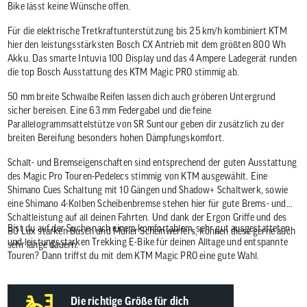
Bike lässt keine Wünsche offen.
Für die elektrische Tretkraftunterstützung bis 25 km/h kombiniert KTM
hier den leistungsstärksten Bosch CX Antrieb mit dem größten 800 Wh
Akku. Das smarte Intuvia 100 Display und das 4 Ampere Ladegerät runden
die top Bosch Ausstattung des KTM Magic PRO stimmig ab.
50 mm breite Schwalbe Reifen lassen dich auch gröberen Untergrund
sicher bereisen. Eine 63 mm Federgabel und die feine
Parallelogrammsattelstütze von SR Suntour geben dir zusätzlich zu der
breiten Bereifung besonders hohen Dämpfungskomfort.
Schalt- und Bremseigenschaften sind entsprechend der guten Ausstattung
des Magic Pro Touren-Pedelecs stimmig von KTM ausgewählt. Eine
Shimano Cues Schaltung mit 10 Gängen und Shadow+ Schaltwerk, sowie
eine Shimano 4-Kolben Scheibenbremse stehen hier für gute Brems- und
Schaltleistung auf all deinen Fahrten. Und dank der Ergon Griffe und des
Bist du auf der Suche nach einem komfortablem, sehr gut ausgestatteten
80 Lux starken Busch und Müller Scheinwerfers, können diese gerne auch
und leistungsstarken Trekking E-Bike für deinen Alltage und entspannte
sehr lange dauern.
Touren? Dann triffst du mit dem KTM Magic PRO eine gute Wahl.
Die richtige Größe für dich