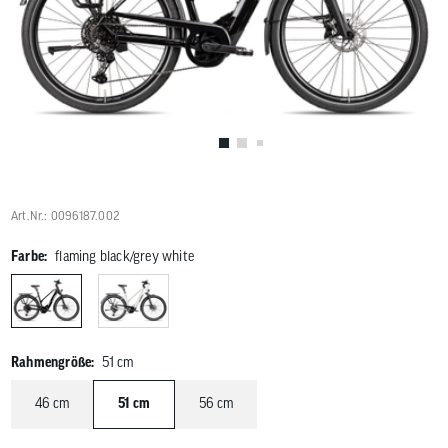
Benutzer
von
Touchgerä
können
Touch-
und
Streichges
verwenden
Art.Nr.: 0096187.002
Farbe:
flaming black/grey white
Rahmengröße:
51 cm
46 cm
51 cm
56 cm