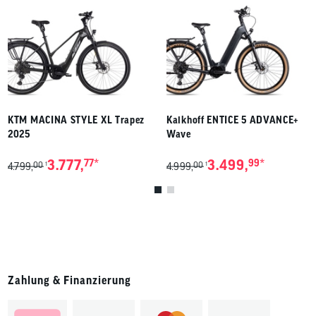
KTM MACINA STYLE XL Trapez
Kalkhoff ENTICE 5 ADVANCE+
2025
Wave
*
*
3.777,
77
3.499,
99
00
00
1
1
4.799,
4.999,
Zahlung & Finanzierung