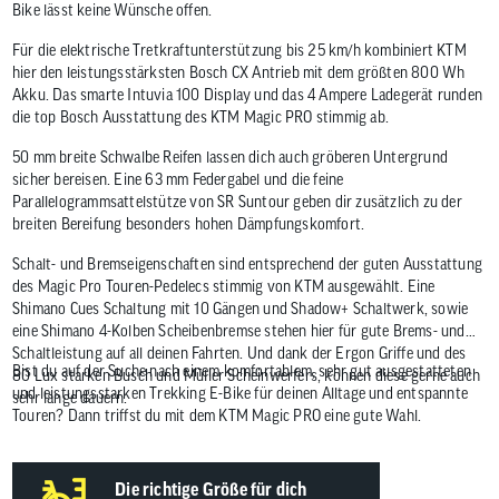
Bike lässt keine Wünsche offen.
Für die elektrische Tretkraftunterstützung bis 25 km/h kombiniert KTM
hier den leistungsstärksten Bosch CX Antrieb mit dem größten 800 Wh
Akku. Das smarte Intuvia 100 Display und das 4 Ampere Ladegerät runden
die top Bosch Ausstattung des KTM Magic PRO stimmig ab.
50 mm breite Schwalbe Reifen lassen dich auch gröberen Untergrund
sicher bereisen. Eine 63 mm Federgabel und die feine
Parallelogrammsattelstütze von SR Suntour geben dir zusätzlich zu der
breiten Bereifung besonders hohen Dämpfungskomfort.
Schalt- und Bremseigenschaften sind entsprechend der guten Ausstattung
des Magic Pro Touren-Pedelecs stimmig von KTM ausgewählt. Eine
Shimano Cues Schaltung mit 10 Gängen und Shadow+ Schaltwerk, sowie
eine Shimano 4-Kolben Scheibenbremse stehen hier für gute Brems- und
Schaltleistung auf all deinen Fahrten. Und dank der Ergon Griffe und des
Bist du auf der Suche nach einem komfortablem, sehr gut ausgestatteten
80 Lux starken Busch und Müller Scheinwerfers, können diese gerne auch
und leistungsstarken Trekking E-Bike für deinen Alltage und entspannte
sehr lange dauern.
Touren? Dann triffst du mit dem KTM Magic PRO eine gute Wahl.
Die richtige Größe für dich