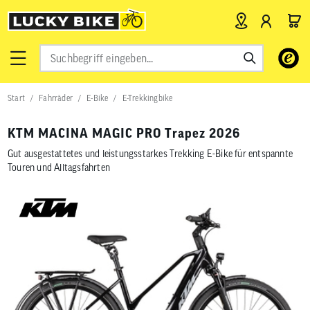
Verwende
die
Pfeile
nach
Start
Fahrräder
E-Bike
E-Trekkingbike
oben
und
unten,
KTM MACINA MAGIC PRO Trapez 2026
um
das
Gut ausgestattetes und leistungsstarkes Trekking E-Bike für entspannte
verfügbar
Touren und Alltagsfahrten
Ergebnis
auszuwähl
Drücke
die
Eingabetas
um
zum
ausgewähl
Suchergeb
zu
gelangen.