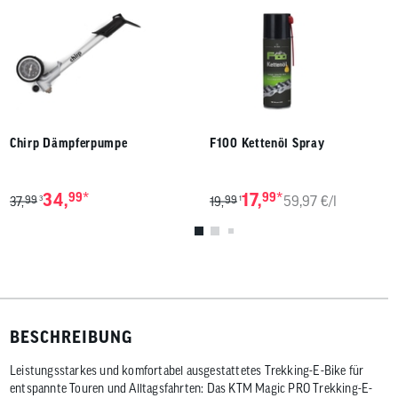
Chirp Dämpferpumpe
F100 Kettenöl Spray
*
*
34,
99
17,
99
59,97 €/l
99
99
3
1
37,
19,
BESCHREIBUNG
Leistungsstarkes und komfortabel ausgestattetes Trekking-E-Bike für
entspannte Touren und Alltagsfahrten: Das KTM Magic PRO Trekking-E-