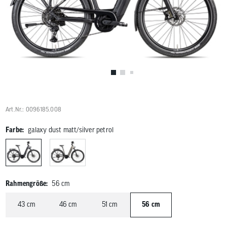
Benutzer
von
Touchgerä
können
Touch-
und
Streichges
verwenden
Art.Nr.: 0096185.008
Farbe:
galaxy dust matt/silver petrol
Rahmengröße:
56 cm
43 cm
46 cm
51 cm
56 cm