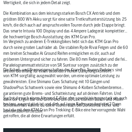
Wertigkeit, die sich in jedem Detail zeigt.
Die Kombination aus dem leistungsstarken Bosch CX Antrieb und dem
größten 800 Wh Akku sorgt für eine satte Tretkraftunterstützung bis 25
km/h, die dich auch auf anspruchsvollen Touren durch jede Etappe bringt.
Das smarte Intuvia 100 Display und das 4 Ampere Ladegerät komplettieren
die hochwertige Bosch-Ausstattung des KTM Gran Pro.
Im Vergleich zu anderen E-Trekkingbikes hebt sich das KTM Gran Pro
durch seine großen Laufräder ab. Die stabilen Ryde Rival Felgen und die 60
mm breiten Schwalbe Al Ground Reifen ermöglichen es dir, auch auf
gröberem Untergrund sicher zu fahren. Die 80 mm Federgabel und die feine
Parallelogrammsattelstütze von SR Suntour sorgen zusätzlich zu der
Die Schalt- und Bremseigenschaften des Gran Pro Touren-Pedelecs sind
breiten Bereifung für einen besonders hohen Dämpfungskomfort.
von KTM sorgfältig ausgewählt worden, um eine optimale Leistung zu
gewährleisten. Eine Shimano Cues Schaltung mit 10 Gängen und
ShadowPlus Schaltwerk sowie eine Shimano 4-Kolben Scheibenbremse
garantieren gute Brems- und Schaltleistung auf all deinen Fahrten. Und
Suchst du nach einem Allround-E-Bike, das sowohl leistungsstark als auch
dank der Ergon bar-end Griffe und des 80 Lux starken Busch und Müller
bestens ausgestattet ist und dich auf lange Radtouren begleitet? Dann
Scheinwerfers kannst du deine Touren auch bei Dunkelheit sicher und
hast du mit dem KTM Gran Pro Trekking-E-Bike eine hervorragende Wahl
komfortabel fortsetzen.
getroffen, die all deine Erwartungen erfüllt.