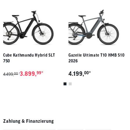
Cube Kathmandu Hybrid SLT
Gazelle Ultimate T10 HMB S10
750
2026
*
*
3.899,
99
4.199,
00
00
1
4.499,
Zahlung & Finanzierung