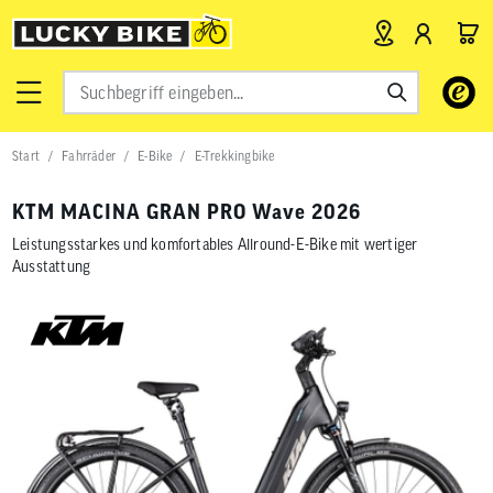
Verwende
die
Pfeile
nach
Start
Fahrräder
E-Bike
E-Trekkingbike
oben
und
unten,
KTM MACINA GRAN PRO Wave 2026
um
das
Leistungsstarkes und komfortables Allround-E-Bike mit wertiger
verfügbar
Ausstattung
Ergebnis
auszuwähl
Drücke
die
Eingabetas
um
zum
ausgewähl
Suchergeb
zu
gelangen.