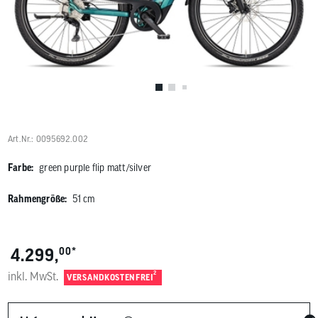
Benutzer
von
Touchgerä
können
Touch-
und
Streichges
verwenden
Art.Nr.: 0095692.002
Farbe:
green purple flip matt/silver
Rahmengröße:
51 cm
*
4.299,
00
inkl. MwSt.
2
VERSANDKOSTENFREI