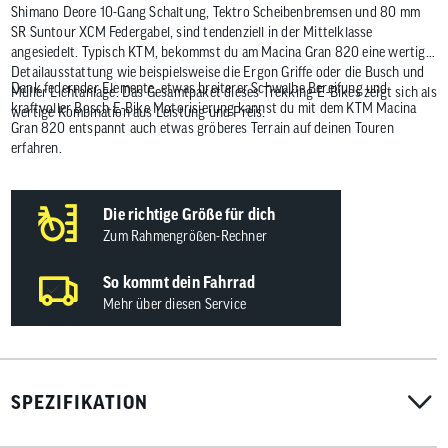
Shimano Deore 10-Gang Schaltung, Tektro Scheibenbremsen und 80 mm
SR Suntour XCM Federgabel, sind tendenziell in der Mittelklasse
angesiedelt. Typisch KTM, bekommst du am Macina Gran 820 eine wertige
Detailausstattung wie beispielsweise die Ergon Griffe oder die Busch und
Dank federnder Elemente, etwas breiterer Schwalbe Bereifung und
Müller Lichtanlage. Das Gesamtpaket dieses Trekking-E-Bikes zeigt sich als
kraftvoller Bosch E-Bike Motorisierung kannst du mit dem KTM Macina
wertige Kombination aus Leistung und Preis.
Gran 820 entspannt auch etwas gröberes Terrain auf deinen Touren
erfahren.
Die richtige Größe für dich
Zum Rahmengrößen-Rechner
So kommt dein Fahrrad
Mehr über diesen Service
SPEZIFIKATION