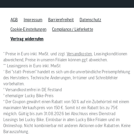
AGB
Impressum
Barrierefreiheit
Datenschutz
Cookie-Einstellungen
Compliance / Lieferkette
Vertrag widerrufen
* Preise in Euro inkl. MwSt. und zzgl.
Versandkosten
, Leasingkonditionen
abweichend, Preise in unseren Filialen können ggf. abweichen.
** Leasingpreis in Euro inkl. MwSt
¹ Bei "statt-Preisen" handelt es sich um die unverbindliche Preisempfehlung
des Herstellers. Technische Änderungen, Irrtümer und Schreibfehler
vorbehalten.
² Versandkostenfrei in DE Festland
³ ehemaliger Lucky Bike-Preis
⁴ Der Coupon gewährt einen Rabatt von 50 % auf ein Zubehörteil mit einem
maximalen Verkaufspreis von 150 €. Somit ist ein Rabatt bis zu 75 €
möglich. Gültig bis zum 31.08.2026 bei Abschluss eines Dienstrad
Leasings bei Lucky Bike. Einlösbar in allen Lucky Bike Filialen und im
Onlineshop. Nicht kombinierbar mit anderen Aktionen oder Rabatten. Keine
Barauszahlung.