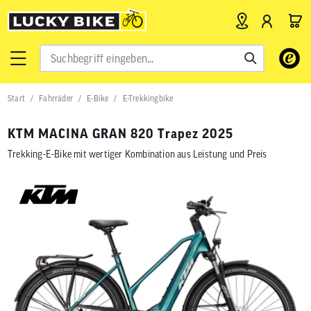
Verwende
die
Pfeile
nach
Start
Fahrräder
E-Bike
E-Trekkingbike
oben
und
unten,
KTM MACINA GRAN 820 Trapez 2025
um
das
Trekking-E-Bike mit wertiger Kombination aus Leistung und Preis
verfügbar
Ergebnis
auszuwähl
Drücke
die
Eingabetas
um
zum
ausgewähl
Suchergeb
zu
gelangen.