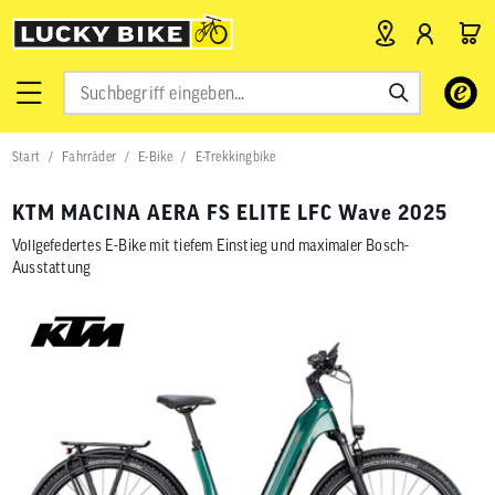
Verwende
die
Pfeile
nach
Start
Fahrräder
E-Bike
E-Trekkingbike
oben
und
unten,
KTM MACINA AERA FS ELITE LFC Wave 2025
um
das
Vollgefedertes E-Bike mit tiefem Einstieg und maximaler Bosch-
verfügbar
Ausstattung
Ergebnis
auszuwähl
Drücke
die
Eingabetas
um
zum
ausgewähl
Suchergeb
zu
gelangen.