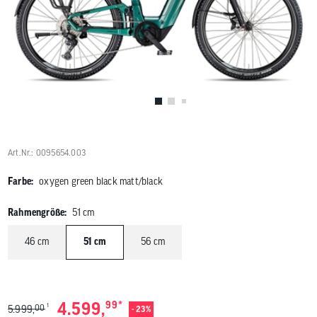
Benutzer
von
Touchgerä
können
Touch-
und
Streichges
verwenden
Art.Nr.: 0095654.003
Farbe:
oxygen green black matt/black
Rahmengröße:
51 cm
46 cm
51 cm
56 cm
*
4.599,
99
1
00
5.999,
- 23%