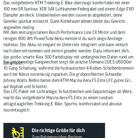
Das vollgefederte KTM Trekking-E-Bike überzeugt komfortabel mit einer
100 mm SR Suntour XCR 34X Luftkammer-Federgabel und einem Edge EVO
Dämpfer am Heck. Unebenheiten werden souverän abgefedert, deine
Gelenke spürbar entlastet. Dank Kohlefaserrahmen bliebt das Gewicht
angenehm niedrig.
Mit dem leistungsstarken Bosch Performance Line CX Motor und dem
riesigen 800 Wh PowerTube Akku meisterst du auch lange Anstiege
mühelos. Der Akku ist elegant im Unterrohr integriert und kann einfach
nach oben entnommen und extern geladen werden. Dazu informiert dich
das große, smarte Kiox 500 Farbdisplay mit umfangreichen Daten rund um
Für geschmeidige Gangwechsel sorgt die präzise Shimano CUES U6000er
deine Fahrt.
10-Gang-Schaltung, während die hydraulischen 4-Kolben-Scheibenbremsen
auch bei Nässe zuverlässig zupacken. Die grobprofilierten Schwalbe
Johnny Watts Reifen bieten dem KTM Macina Aera FS Elite LFC guten Grip
auf Asphalt und Schotter.
Das LFC-Paket mit Lichtanlage, Schutzblechen und Gepäckträger ab Werk,
macht das vollgefederte Macina Aera FS Elite zu einem rundum
alltagstauglichen Trekking-E-Bike. Sportiv, komfortabel und absolut
tourentauglich.
Die richtige Größe für dich
Zum Rahmengrößen-Rechner