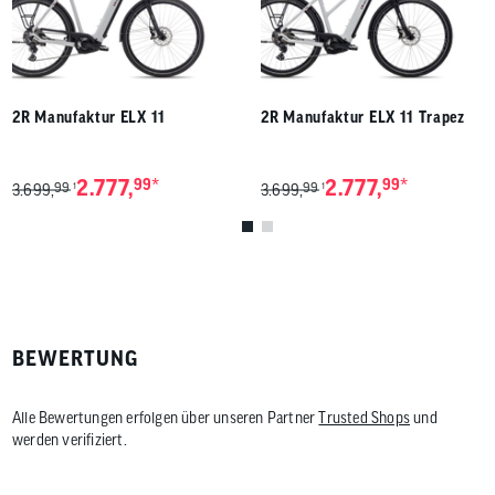
2R Manufaktur ELX 11
2R Manufaktur ELX 11 Trapez
*
*
2.777,
99
2.777,
99
99
99
1
1
3.699,
3.699,
BEWERTUNG
Alle Bewertungen erfolgen über unseren Partner
Trusted Shops
und
werden verifiziert.