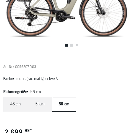
Benutzer
von
Touchgerä
können
Touch-
und
Streichges
verwenden
Art.Nr.: 0095307.003
Farbe:
moosgrau matt/perlweiß
Rahmengröße:
56 cm
46 cm
51 cm
56 cm
*
2.699,
99