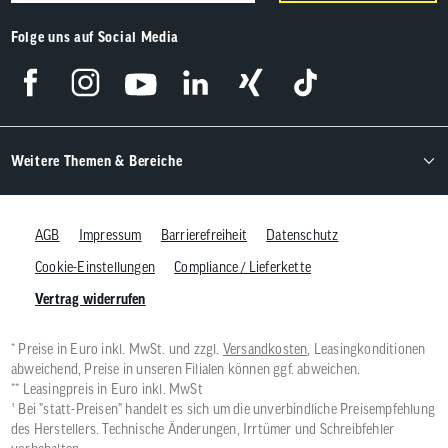
Folge uns auf Social Media
Weitere Themen & Bereiche
AGB
Impressum
Barrierefreiheit
Datenschutz
Cookie-Einstellungen
Compliance / Lieferkette
Vertrag widerrufen
* Preise in Euro inkl. MwSt. und zzgl.
Versandkosten
, Leasingkonditionen
abweichend, Preise in unseren Filialen können ggf. abweichen.
** Leasingpreis in Euro inkl. MwSt
¹ Bei "statt-Preisen" handelt es sich um die unverbindliche Preisempfehlung
des Herstellers. Technische Änderungen, Irrtümer und Schreibfehler