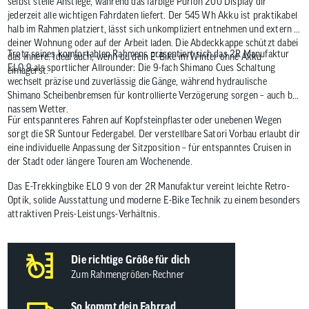
selbst steile Anstiege, während das farbige Purion 200 Display dir
jederzeit alle wichtigen Fahrdaten liefert. Der 545 Wh Akku ist praktikabel
halb im Rahmen platziert, lässt sich unkompliziert entnehmen und extern in
deiner Wohnung oder auf der Arbeit laden. Die Abdeckkappe schützt dabei
Trotz seines komfortablen Rahmens präsentiert sich das 2R Manufaktur
das Innere. Ideal auch, wenn du dein E-Bike im Winter ohne Akku
ELO 9 als sportlicher Allrounder: Die 9-fach Shimano Cues Schaltung
einlagerst.
wechselt präzise und zuverlässig die Gänge, während hydraulische
Shimano Scheibenbremsen für kontrollierte Verzögerung sorgen – auch bei
nassem Wetter.
Für entspannteres Fahren auf Kopfsteinpflaster oder unebenen Wegen
sorgt die SR Suntour Federgabel. Der verstellbare Satori Vorbau erlaubt dir
eine individuelle Anpassung der Sitzposition – für entspanntes Cruisen in
der Stadt oder längere Touren am Wochenende.
Das E-Trekkingbike ELO 9 von der 2R Manufaktur vereint leichte Retro-
Optik, solide Ausstattung und moderne E-Bike Technik zu einem besonders
attraktiven Preis-Leistungs-Verhältnis.
Die richtige Größe für dich
Zum Rahmengrößen-Rechner
So kommt dein Fahrrad