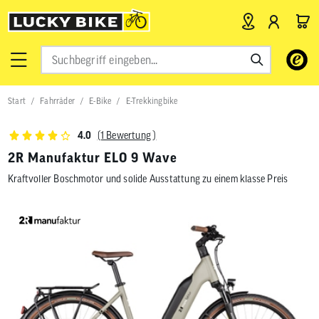
Verwende
die
Pfeile
nach
Start
Fahrräder
E-Bike
E-Trekkingbike
oben
und
unten,
(1 Bewertung )
4.0
um
das
2R Manufaktur ELO 9 Wave
verfügbar
Kraftvoller Boschmotor und solide Ausstattung zu einem klasse Preis
Ergebnis
auszuwähl
Drücke
die
Eingabetas
um
zum
ausgewähl
Suchergeb
zu
gelangen.