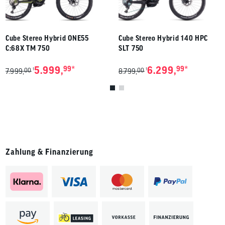
Cube Stereo Hybrid ONE55
Cube Stereo Hybrid 140 HPC
C:68X TM 750
SLT 750
*
*
5.999,
99
6.299,
99
00
00
1
1
7.999,
8.799,
Zahlung & Finanzierung