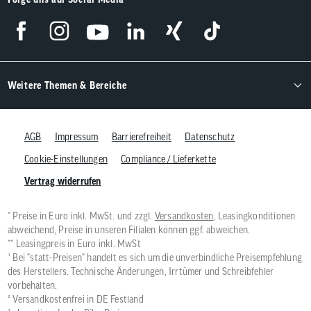
Weitere Themen & Bereiche
AGB
Impressum
Barrierefreiheit
Datenschutz
Cookie-Einstellungen
Compliance / Lieferkette
Vertrag widerrufen
* Preise in Euro inkl. MwSt. und zzgl.
Versandkosten
, Leasingkonditionen
abweichend, Preise in unseren Filialen können ggf. abweichen.
** Leasingpreis in Euro inkl. MwSt
¹ Bei "statt-Preisen" handelt es sich um die unverbindliche Preisempfehlung
des Herstellers. Technische Änderungen, Irrtümer und Schreibfehler
vorbehalten.
² Versandkostenfrei in DE Festland