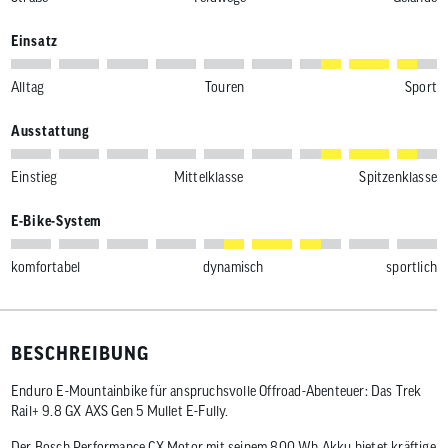
Einsatz
Alltag
Touren
Sport
Ausstattung
Einstieg
Mittelklasse
Spitzenklasse
E-Bike-System
komfortabel
dynamisch
sportlich
BESCHREIBUNG
Enduro E-Mountainbike für anspruchsvolle Offroad-Abenteuer: Das Trek
Rail+ 9.8 GX AXS Gen 5 Mullet E-Fully.
Der Bosch Performance CX Motor mit seinem 800 Wh Akku bietet kräftige