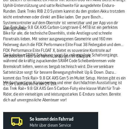
Uphill-Unterstützung und satte Reichweite für ausgedehnte Enduro-
Runden. Dank Treks RIB 2.0 System kannst du den großen Akku trotzdem
leicht entnehmen oder direkt am Bike laden. Der pure Bosch
Systemcontroller auf dem Oberrohr ist vernetzbar und per App von dir
Das Trek Rail+ 9.8 GX AXS Carbon-Longtravel-E-MTB ist ein perfektes
konfigurierbar.
Bike für alle, die technische Downhills, steile Anstiege und schnelle
Flowtrails lieben. Mit seiner ausgewogenen Geometrie und 160 mm
Federweg durch die FOX Performance Elite Float 38 Federgabel und dem
FOX Performance Elite FLOAT X, bietet es souveräne Kontrolle auf
Die kabellose SRAM Schaltung sorgt für reibungsfreie Schaltvorgänge,
verblockten Trails und harten Landungen im Bikepark.
während die kräftig zupackenden SRAM Code Scheibenbremsen volle
Bremskraft liefern, wenn es bergab technisch wird. Die versenkbare
Sattelstütze sorgt für bessere Bewegungsfreiheit Up & Down. Dazu
kommt das Trek Rail+ 9.8 GX AXS Gen 5 im Mullet Setup. Hinten gibt es ein
Mit hochwertigen Komponenten und einer durchdachten Ausstattung ist
27,5er Laufrad, vorne ein 29 Zoll.
das Trek Rail+ 9.8 GX AXS Gen 5 Carbon-Fully eine klasse Wahl für Trail-
Rider, die ein vielseitiges und leistungsstarkes E-Enduro suchen. Bereite
dich auf unvergessliche Abenteuer vor!
So kommt dein Fahrrad
Mehr über diesen Service