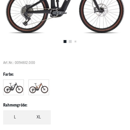
Benutzer
von
Touchgerä
können
Touch-
und
Streichges
verwenden
Art.Nr.: 0094612.000
Farbe:
Rahmengröße:
L
XL