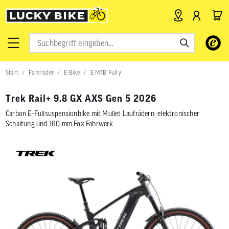
Verwende
die
Pfeile
nach
Start
Fahrräder
E-Bike
E-MTB Fully
oben
und
unten,
Trek Rail+ 9.8 GX AXS Gen 5 2026
um
das
Carbon E-Fullsuspensionbike mit Mullet Laufrädern, elektronischer
verfügbar
Schaltung und 160 mm Fox Fahrwerk
Ergebnis
auszuwähl
Drücke
die
Eingabetas
um
zum
ausgewähl
Suchergeb
zu
gelangen.