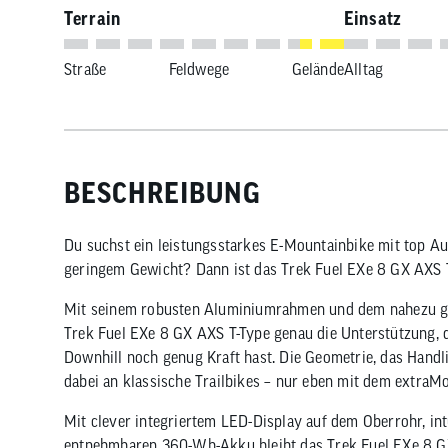
Terrain
Einsatz
Straße
Feldwege
Gelände
Alltag
BESCHREIBUNG
Du suchst ein leistungsstarkes E-Mountainbike mit top Au
geringem Gewicht? Dann ist das Trek Fuel EXe 8 GX AXS T
Mit seinem robusten Aluminiumrahmen und dem nahezu ge
Trek Fuel EXe 8 GX AXS T-Type genau die Unterstützung, d
Downhill noch genug Kraft hast. Die Geometrie, das Handl
dabei an klassische Trailbikes – nur eben mit dem extraMo
Mit clever integriertem LED-Display auf dem Oberrohr, in
entnehmbaren 360-Wh-Akku bleibt das Trek Fuel EXe 8 GX