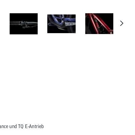
Trek Fuel EXe 8 GX AXS T-Type
mance und TQ E-Antrieb