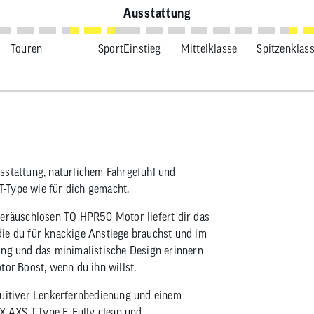
Ausstattung
Touren
Sport
Einstieg
Mittelklasse
Spitzenklas
sstattung, natürlichem Fahrgefühl und
-Type wie für dich gemacht.
räuschlosen TQ HPR50 Motor liefert dir das
ie du für knackige Anstiege brauchst und im
ing und das minimalistische Design erinnern
tor-Boost, wenn du ihn willst.
tuitiver Lenkerfernbedienung und einem
 AXS T-Type E-Fully clean und