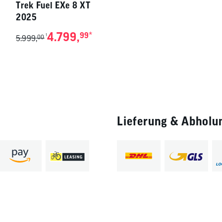
Trek Fuel EXe 8 XT
2025
4.799,
*
99
1
5.999,
00
Lieferung & Abholu