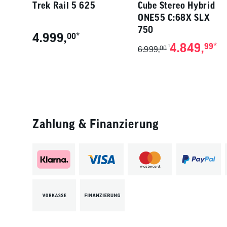
Trek Rail 5 625
Cube Stereo Hybrid
ONE55 C:68X SLX
750
4.999,
*
00
4.849,
*
99
1
6.999,
00
Zahlung & Finanzierung