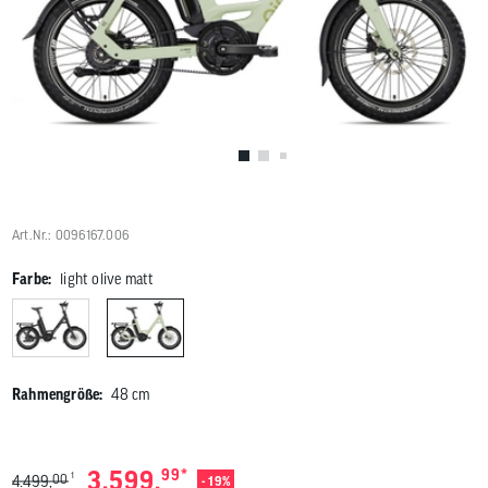
Benutzer
von
Touchgerä
können
Touch-
und
Streichges
verwenden
Art.Nr.: 0096167.006
Farbe:
light olive matt
Rahmengröße:
48 cm
*
3.599,
99
1
00
4.499,
- 19%