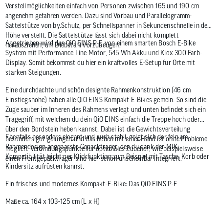
Verstellmöglichkeiten einfach von Personen zwischen 165 und 190 cm
angenehm gefahren werden. Dazu sind Vorbau und Parallelogramm-
Sattelstütze von by.Schulz, per Schnellspanner in Sekundenschnelle in der
Höhe verstellt. Die Sattelstütze lässt sich dabei nicht komplett
Angetrieben wird das QiO EINS P-E von einem smarten Bosch E-Bike
herausziehen, um Diebstahl vorzubeugen.
System mit Performance Line Motor, 545 Wh Akku und Kiox 300 Farb-
Display. Somit bekommst du hier ein kraftvolles E-Setup für Orte mit
starken Steigungen.
Eine durchdachte und schön designte Rahmenkonstruktion (46 cm
Einstiegshöhe) haben alle QiO EINS Kompakt E-Bikes gemein. So sind die
Züge sauber im Inneren des Rahmens verlegt und unten befindet sich ein
Tragegriff, mit welchem du dein QiO EINS einfach die Treppe hoch oder
über den Bordstein heben kannst. Dabei ist die Gewichtsverteilung
Ebenfalls besonders elegant und auch stabil, zeigt sich der fein am
besonders gut gelungen und das heben mit einer Hand ist ohne Probleme
Rahmendesign angepasste Gepäckträger, den du dank der MIK-
möglich. Verbindungspunkte für optionales Zubehör, wie beispielsweise
Kompatibilität leicht per Klickfunktion zum Beispiel mit Tasche, Korb oder
einen Frontgepäckträger sind hier schön unscheinbar integriert.
Kindersitz aufrüsten kannst.
Ein frisches und modernes Kompakt-E-Bike: Das QiO EINS P-E.
Maße ca. 164 x 103-125 cm (L x H)