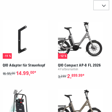
Benutzer
Sortieren n
von
Touchgerä
können
Touch-
Produkte
und
Streichges
verwenden
- 11 %
- 12 %
QIO Adapter für Steuerkopf
QIO Compact AP-8 FL 2026
4 Farbvarianten
*
14.99,
00
00
1
16.95,
*
2,
899.99
299
1
3,