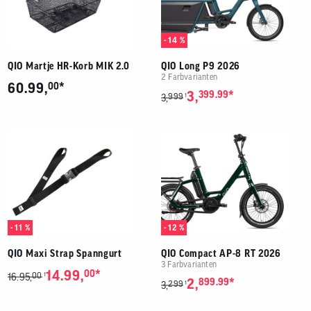
- 14 %
QIO Martje HR-Korb MIK 2.0
QIO Long P9 2026
2 Farbvarianten
*
60.99,
00
*
3,
399.99
999
1
3,
- 11 %
- 12 %
QIO Maxi Strap Spanngurt
QIO Compact AP-8 RT 2026
3 Farbvarianten
*
14.99,
00
00
1
16.95,
*
2,
899.99
299
1
3,