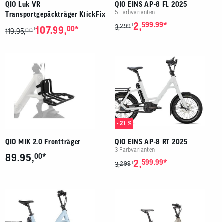
QIO Luk VR
QIO EINS AP-8 FL 2025
5 Farbvarianten
Transportgepäckträger KlickFix
*
2,
599.99
299
1
3,
*
107.99,
00
00
1
119.95,
- 21 %
QIO MIK 2.0 Frontträger
QIO EINS AP-8 RT 2025
3 Farbvarianten
*
89.95,
00
*
2,
599.99
299
1
3,