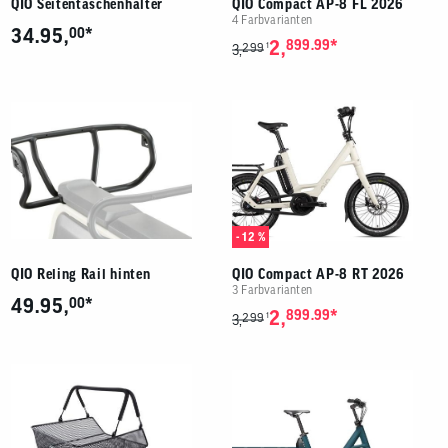
QIO Seitentaschenhalter
QIO Compact AP-8 FL 2026
4 Farbvarianten
*
34.95,
00
*
2,
899.99
299
1
3,
- 12 %
QIO Reling Rail hinten
QIO Compact AP-8 RT 2026
3 Farbvarianten
*
49.95,
00
*
2,
899.99
299
1
3,