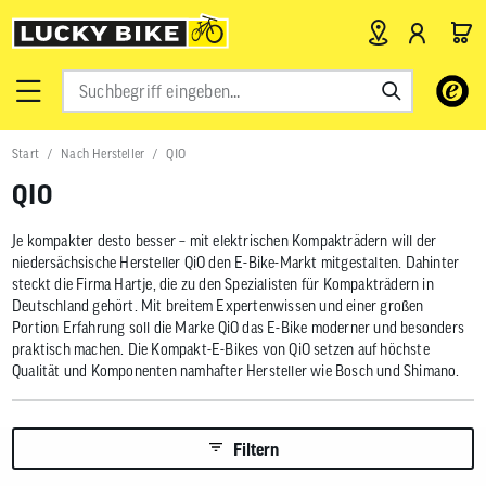
Verwende
die
Pfeile
nach
Start
Nach Hersteller
QIO
oben
und
QIO
unten,
um
das
Je kompakter desto besser – mit elektrischen Kompakträdern will der
verfügbar
niedersächsische Hersteller QiO den E-Bike-Markt mitgestalten. Dahinter
Ergebnis
steckt die Firma Hartje, die zu den Spezialisten für Kompakträdern in
auszuwähl
Deutschland gehört. Mit breitem Expertenwissen und einer großen
Drücke
Portion Erfahrung soll die Marke QiO das E-Bike moderner und besonders
die
praktisch machen. Die Kompakt-E-Bikes von QiO setzen auf höchste
Eingabetas
um
Qualität und Komponenten namhafter Hersteller wie Bosch und Shimano.
zum
ausgewähl
Suchergeb
Filtern
zu
gelangen.