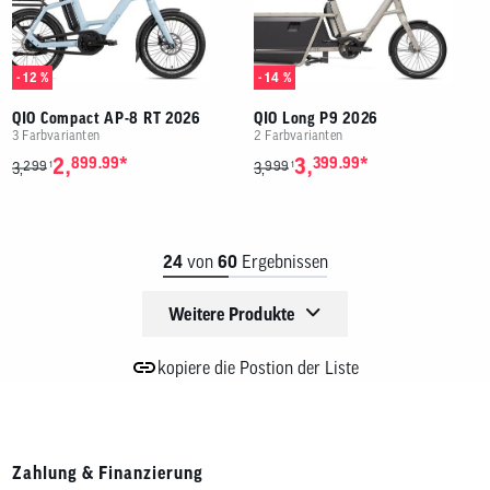
- 12 %
- 14 %
QIO Compact AP-8 RT 2026
QIO Long P9 2026
3 Farbvarianten
2 Farbvarianten
*
*
2,
899.99
3,
399.99
299
999
1
1
3,
3,
24
von
60
Ergebnissen
Weitere Produkte
kopiere die Postion der Liste
Zahlung & Finanzierung