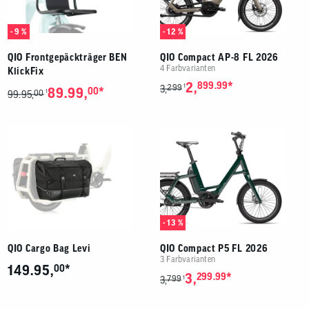
- 9 %
- 12 %
QIO Frontgepäckträger BEN
QIO Compact AP-8 FL 2026
4 Farbvarianten
KlickFix
*
2,
899.99
299
1
3,
*
89.99,
00
00
1
99.95,
- 13 %
QIO Cargo Bag Levi
QIO Compact P5 FL 2026
3 Farbvarianten
*
149.95,
00
*
3,
299.99
799
1
3,