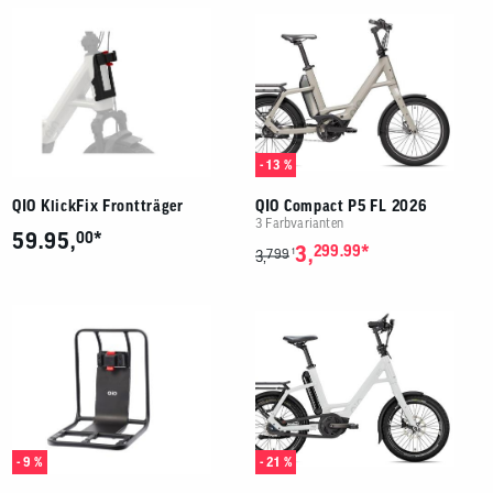
- 13 %
QIO KlickFix Frontträger
QIO Compact P5 FL 2026
3 Farbvarianten
*
59.95,
00
*
3,
299.99
799
1
3,
- 9 %
- 21 %