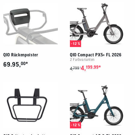
- 12 %
QIO Rückenpolster
QIO Compact PX5+ FL 2026
2 Farbvarianten
*
69.95,
00
*
4,
199.99
799
1
4,
- 12 %