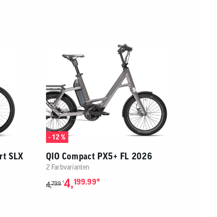
- 12 %
rt SLX
QIO Compact PX5+ FL 2026
2 Farbvarianten
4,
*
199.99
1
4,
799