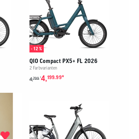
- 12 %
QIO Compact PX5+ FL 2026
2 Farbvarianten
4,
*
199.99
1
4,
799