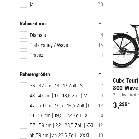
ja
20
Rahmenform
Diamant
4
Tiefeinstieg / Wave
15
Trapez
1
Rahmengrößen
Cube Tour
36 - 42 cm | 14 - 17 Zoll | S
2
800 Wave
2 Farbvariante
43 - 47 cm | 17 - 18,5 Zoll | M
9
3,
*
299
47 - 50 cm | 18,5 - 19,5 Zoll | L
12
51 - 56 cm | 19,5 - 22 Zoll | XL
14
57 - 59 cm | 22 - 23,5 Zoll | XXL
12
ab 59 cm | ab 23,5 Zoll | XXXL
10