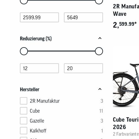
Sie
2R Manufa
die
Wave
Pfeiltasten,
um
2,
*
599.99
die
Schieberegler-
Werte
Reduzierung (%)
anzupassen,
oder
Verwenden
geben
Sie
Sie
die
die
Pfeiltasten,
Zahlen
um
direkt
die
in
Schieberegler-
die
Werte
Hersteller
Felder
anzupassen,
unten
oder
2R Manufaktur
3
ein.
geben
Sie
Cube
11
die
Cube Tour
Zahlen
Gazelle
3
direkt
2026
Kalkhoff
1
in
2 Farbvariante
die