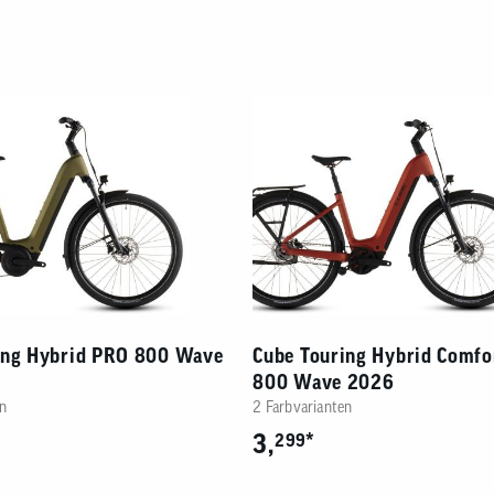
ing Hybrid PRO 800 Wave
Cube Touring Hybrid Comfo
800 Wave 2026
n
2 Farbvarianten
3,
*
299