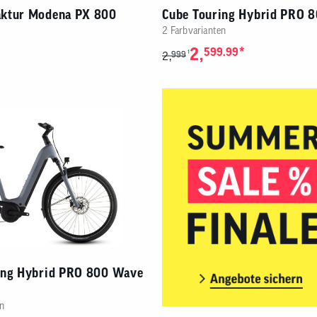
ktur Modena PX 800
Cube Touring Hybrid PRO 
2 Farbvarianten
2,
*
599.99
1
2,
999
ing Hybrid PRO 800 Wave
n