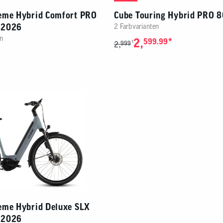
eme Hybrid Comfort PRO
Cube Touring Hybrid PRO 
 2026
2 Farbvarianten
n
2,
*
599.99
1
2,
999
eme Hybrid Deluxe SLX
 2026