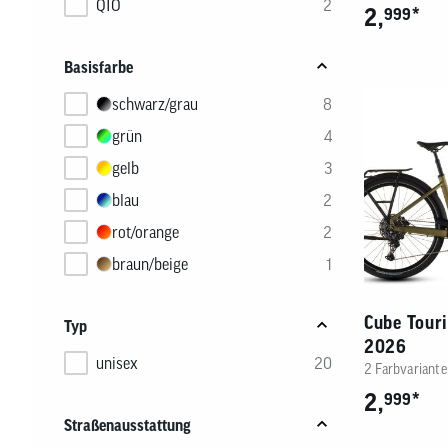
QIO
2
Felder
2,
*
999
unten
ein.
Basisfarbe
schwarz/grau
8
grün
4
gelb
3
blau
2
rot/orange
2
braun/beige
1
Cube Tour
Typ
2026
unisex
20
2 Farbvariante
2,
*
999
Straßenausstattung