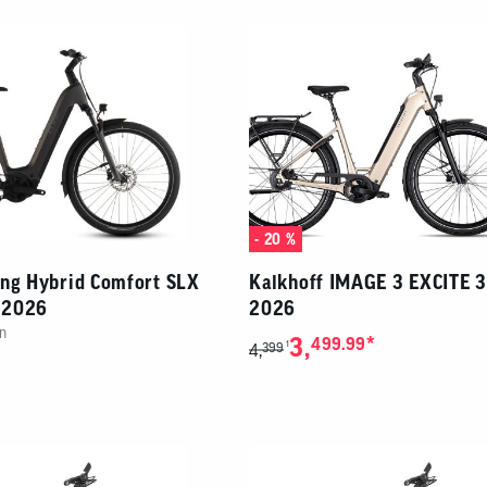
- 20 %
ing Hybrid Comfort SLX
Kalkhoff IMAGE 3 EXCITE 
 2026
2026
n
3,
*
499.99
1
4,
399