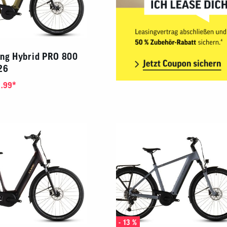
ing Hybrid PRO 800
26
*
.99
- 13 %