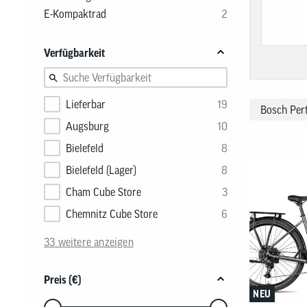
Nachhaltigkeitskonzept
Reifen
Fahrradträger
MTB Trikots
Brems
Werkz
Therm
E-Kompaktrad
2
Safari Simbaz
Schläuche
Fahrradträger Zubehör
Freizeit Shirts
Brems
Pflege
Weste
Flickzeug & Laufradzubehör
Werks
Verfügbarkeit
Wette
Lieferbar
19
Bosch Per
Augsburg
10
Bielefeld
8
Produkte
Bielefeld (Lager)
8
Cham Cube Store
3
Chemnitz Cube Store
6
33 weitere anzeigen
Preis (€)
NEU
Verwenden