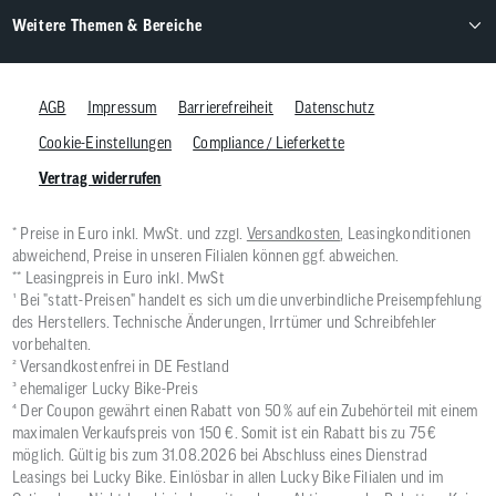
Weitere Themen & Bereiche
AGB
Impressum
Barrierefreiheit
Datenschutz
Cookie-Einstellungen
Compliance / Lieferkette
Vertrag widerrufen
* Preise in Euro inkl. MwSt. und zzgl.
Versandkosten
, Leasingkonditionen
abweichend, Preise in unseren Filialen können ggf. abweichen.
** Leasingpreis in Euro inkl. MwSt
¹ Bei "statt-Preisen" handelt es sich um die unverbindliche Preisempfehlung
des Herstellers. Technische Änderungen, Irrtümer und Schreibfehler
vorbehalten.
² Versandkostenfrei in DE Festland
³ ehemaliger Lucky Bike-Preis
⁴ Der Coupon gewährt einen Rabatt von 50 % auf ein Zubehörteil mit einem
maximalen Verkaufspreis von 150 €. Somit ist ein Rabatt bis zu 75 €
möglich. Gültig bis zum 31.08.2026 bei Abschluss eines Dienstrad
Leasings bei Lucky Bike. Einlösbar in allen Lucky Bike Filialen und im