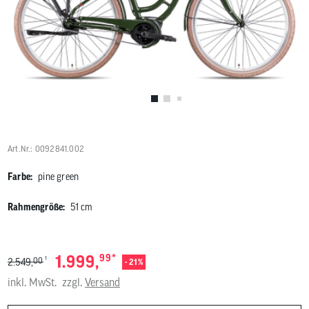
Benutzer
von
Touchgerä
können
Touch-
und
Streichges
verwenden
Art.Nr.: 0092841.002
Farbe:
pine green
Rahmengröße:
51 cm
*
1.999,
99
1
00
2.549,
- 21%
inkl. MwSt.
zzgl.
Versand