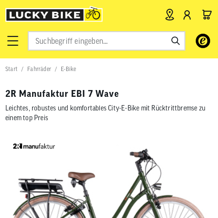
Verwende
die
Pfeile
nach
Start
Fahrräder
E-Bike
oben
und
unten,
2R Manufaktur EBI 7 Wave
um
das
Leichtes, robustes und komfortables City-E-Bike mit Rücktrittbremse zu
verfügbar
einem top Preis
Ergebnis
auszuwähl
Drücke
die
Eingabetas
um
zum
ausgewähl
Suchergeb
zu
gelangen.