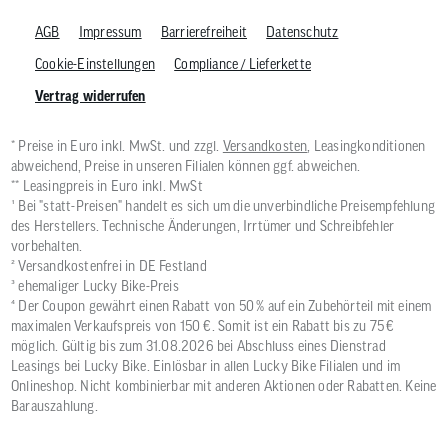
AGB
Impressum
Barrierefreiheit
Datenschutz
Cookie-Einstellungen
Compliance / Lieferkette
Vertrag widerrufen
* Preise in Euro inkl. MwSt. und zzgl.
Versandkosten
, Leasingkonditionen
abweichend, Preise in unseren Filialen können ggf. abweichen.
** Leasingpreis in Euro inkl. MwSt
¹ Bei "statt-Preisen" handelt es sich um die unverbindliche Preisempfehlung
des Herstellers. Technische Änderungen, Irrtümer und Schreibfehler
vorbehalten.
² Versandkostenfrei in DE Festland
³ ehemaliger Lucky Bike-Preis
⁴ Der Coupon gewährt einen Rabatt von 50 % auf ein Zubehörteil mit einem
maximalen Verkaufspreis von 150 €. Somit ist ein Rabatt bis zu 75 €
möglich. Gültig bis zum 31.08.2026 bei Abschluss eines Dienstrad
Leasings bei Lucky Bike. Einlösbar in allen Lucky Bike Filialen und im
Onlineshop. Nicht kombinierbar mit anderen Aktionen oder Rabatten. Keine
Barauszahlung.