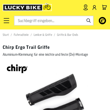
Verwende
die
Pfeile
nach
Start
Fahrradteile
Lenker & Griffe
Griffe & Bar Ends
oben
und
unten,
Chirp Ergo Trail Griffe
um
das
Aluminium-Klemmung für eine leichte und feste (De)-Montage
verfügbar
Ergebnis
auszuwähl
Drücke
die
Eingabetas
um
zum
ausgewähl
Suchergeb
zu
gelangen.