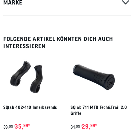
MARKE
FOLGENDE ARTIKEL KÖNNTEN DICH AUCH
INTERESSIEREN
SQlab 402/410 Innerbarends
SQlab 711 MTB Tech&Trail 2.0
Griffe
*
*
35,
99
29,
99
99
99
1
1
39,
34,