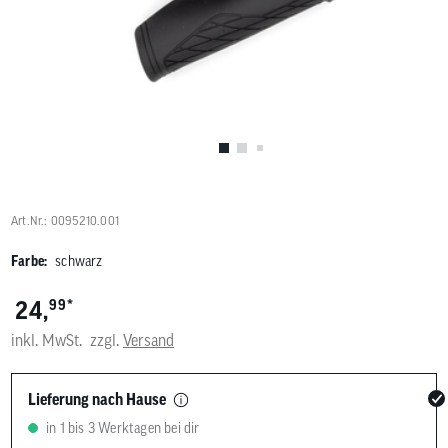
Benutzer
von
Touchgerä
können
Touch-
und
Streichges
verwenden
Art.Nr.: 0095210.001
Farbe:
schwarz
*
24,
99
inkl. MwSt.
zzgl.
Versand
Lieferung nach Hause
in 1 bis 3 Werktagen bei dir