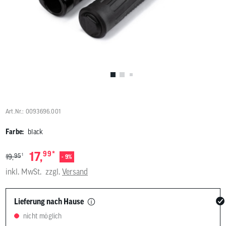
Benutzer
von
Touchgerä
können
Touch-
und
Streichges
verwenden
Art.Nr.: 0093696.001
Farbe:
black
*
17,
99
1
95
19,
- 9%
inkl. MwSt.
zzgl.
Versand
Lieferung nach Hause
nicht möglich