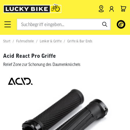
Verwende
die
Pfeile
nach
Start
Fahrradteile
Lenker & Griffe
Griffe & Bar Ends
oben
und
unten,
Acid React Pro Griffe
um
das
Relief Zone zur Schonung des Daumenknöchels
verfügbar
Ergebnis
auszuwähl
Drücke
die
Eingabetas
um
zum
ausgewähl
Suchergeb
zu
gelangen.