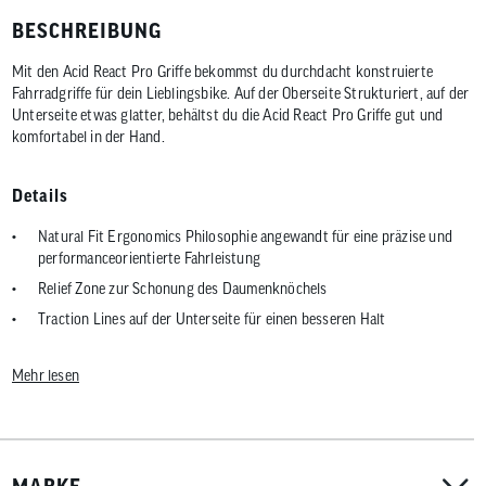
BESCHREIBUNG
Mit den Acid React Pro Griffe bekommst du durchdacht konstruierte
Fahrradgriffe für dein Lieblingsbike. Auf der Oberseite Strukturiert, auf der
Unterseite etwas glatter, behältst du die Acid React Pro Griffe gut und
komfortabel in der Hand.
Details
Natural Fit Ergonomics Philosophie angewandt für eine präzise und
performanceorientierte Fahrleistung
Relief Zone zur Schonung des Daumenknöchels
Traction Lines auf der Unterseite für einen besseren Halt
Innenklemmung
Mehr lesen
ACID GILink zur Montage von Zubehör Teilen wie Werkzeugen
Material: TPE, Polypropylen, Polyamid
MARKE