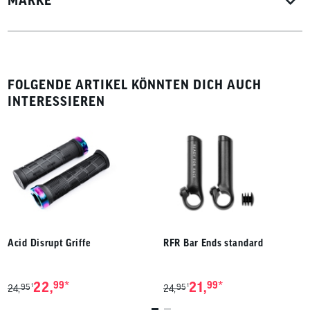
FOLGENDE ARTIKEL KÖNNTEN DICH AUCH
INTERESSIEREN
Acid Disrupt Griffe
RFR Bar Ends standard
*
*
22,
99
21,
99
95
95
1
1
24,
24,