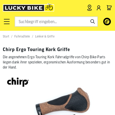
Verwende
die
Pfeile
nach
Start
Fahrradteile
Lenker & Griffe
oben
und
unten,
Chirp Ergo Touring Kork Griffe
um
das
Die angenehmen Ergo Touring Kork Fahrradgriffe von Chirp Bike-Parts
verfügbar
liegen dank ihrer speziellen, ergonomischen Ausformung besonders gut in
Ergebnis
der Hand.
auszuwähl
Drücke
die
Eingabetas
um
zum
ausgewähl
Suchergeb
zu
gelangen.