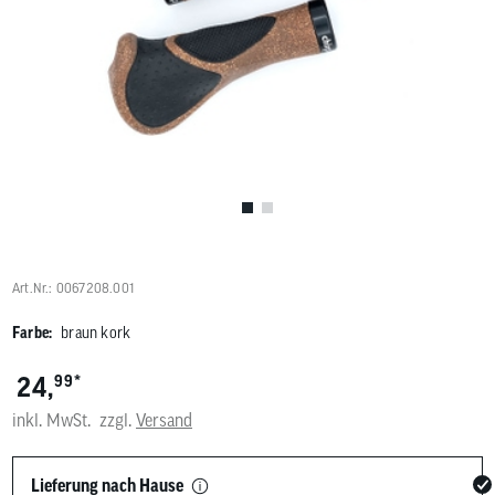
Benutzer
von
Touchgerä
können
Touch-
und
Streichges
verwenden
Art.Nr.: 0067208.001
Farbe:
braun kork
*
24,
99
inkl. MwSt.
zzgl.
Versand
Lieferung nach Hause