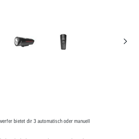
lock LS600 I-GO Vector 60 Lux Akku
erfer bietet dir 3 automatisch oder manuell