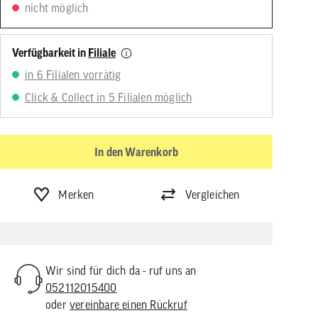
nicht möglich
von
Touchgeräten
können
Touch-
Verfügbarkeit in
Filiale
und
Streichgesten
in 6 Filialen vorrätig
verwenden.
Click & Collect in 5 Filialen möglich
In den Warenkorb
Merken
Vergleichen
Wir sind für dich da - ruf uns an
052112015400
oder
vereinbare einen Rückruf