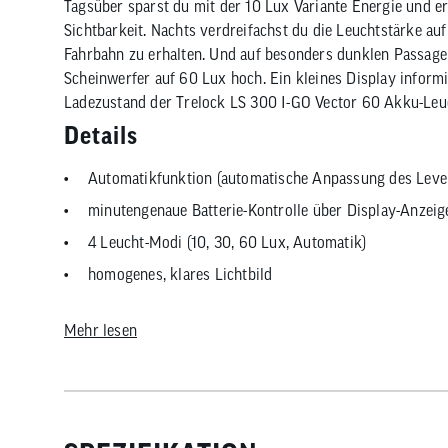
Tagsüber sparst du mit der 10 Lux Variante Energie und e
Sichtbarkeit. Nachts verdreifachst du die Leuchtstärke a
Fahrbahn zu erhalten. Und auf besonders dunklen Passage
Scheinwerfer auf 60 Lux hoch. Ein kleines Display inform
Ladezustand der Trelock LS 300 I-GO Vector 60 Akku-Leu
Details
Automatikfunktion (automatische Anpassung des Leve
minutengenaue Batterie-Kontrolle über Display-Anzeig
4 Leucht-Modi (10, 30, 60 Lux, Automatik)
homogenes, klares Lichtbild
seitliche Sichtbarkeit
Mehr lesen
elegantes, kompaktes Design
Sichtweite bis zu 80 m
Sichtbarkeit bis zu 4500 m
Leuchtdauer bis zu 15 Stunden